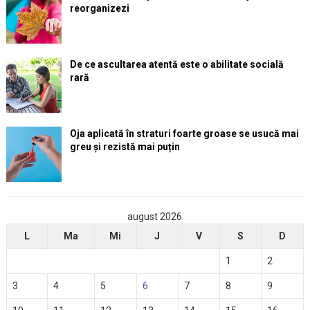
reorganizezi
De ce ascultarea atentă este o abilitate socială
rară
Oja aplicată în straturi foarte groase se usucă mai
greu și rezistă mai puțin
august 2026
L
Ma
Mi
J
V
S
D
1
2
3
4
5
6
7
8
9