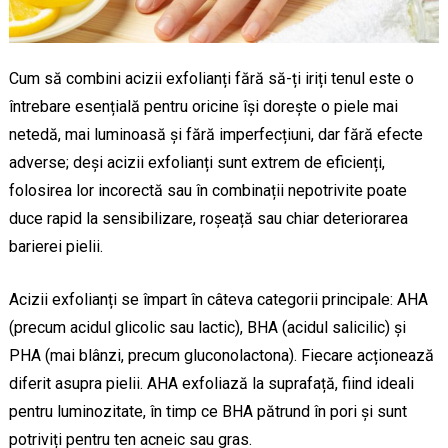
Cum să combini acizii exfolianți fără să-ți iriți tenul este o
întrebare esențială pentru oricine își dorește o piele mai
netedă, mai luminoasă și fără imperfecțiuni, dar fără efecte
adverse; deși acizii exfolianți sunt extrem de eficienți,
folosirea lor incorectă sau în combinații nepotrivite poate
duce rapid la sensibilizare, roșeață sau chiar deteriorarea
barierei pielii.
Acizii exfolianți se împart în câteva categorii principale: AHA
(precum acidul glicolic sau lactic), BHA (acidul salicilic) și
PHA (mai blânzi, precum gluconolactona). Fiecare acționează
diferit asupra pielii. AHA exfoliază la suprafață, fiind ideali
pentru luminozitate, în timp ce BHA pătrund în pori și sunt
potriviți pentru ten acneic sau gras.