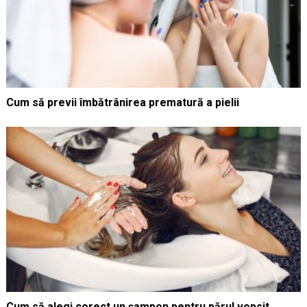
Cum să previi îmbătrânirea prematură a pielii
Cum să alegi corect un șampon pentru părul vopsit