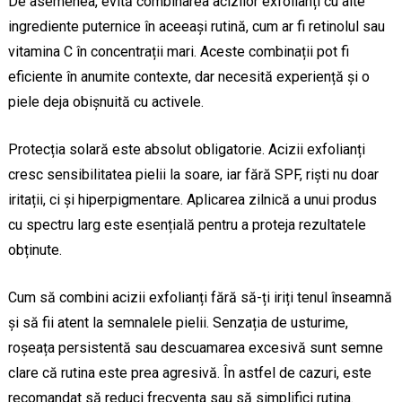
De asemenea, evită combinarea acizilor exfolianți cu alte
ingrediente puternice în aceeași rutină, cum ar fi retinolul sau
vitamina C în concentrații mari. Aceste combinații pot fi
eficiente în anumite contexte, dar necesită experiență și o
piele deja obișnuită cu activele.
Protecția solară este absolut obligatorie. Acizii exfolianți
cresc sensibilitatea pielii la soare, iar fără SPF, riști nu doar
iritații, ci și hiperpigmentare. Aplicarea zilnică a unui produs
cu spectru larg este esențială pentru a proteja rezultatele
obținute.
Cum să combini acizii exfolianți fără să-ți iriți tenul înseamnă
și să fii atent la semnalele pielii. Senzația de usturime,
roșeața persistentă sau descuamarea excesivă sunt semne
clare că rutina este prea agresivă. În astfel de cazuri, este
recomandat să reduci frecvența sau să simplifici rutina.