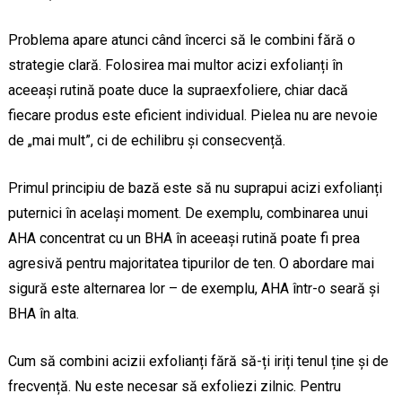
Problema apare atunci când încerci să le combini fără o
strategie clară. Folosirea mai multor acizi exfolianți în
aceeași rutină poate duce la supraexfoliere, chiar dacă
fiecare produs este eficient individual. Pielea nu are nevoie
de „mai mult”, ci de echilibru și consecvență.
Primul principiu de bază este să nu suprapui acizi exfolianți
puternici în același moment. De exemplu, combinarea unui
AHA concentrat cu un BHA în aceeași rutină poate fi prea
agresivă pentru majoritatea tipurilor de ten. O abordare mai
sigură este alternarea lor – de exemplu, AHA într-o seară și
BHA în alta.
Cum să combini acizii exfolianți fără să-ți iriți tenul ține și de
frecvență. Nu este necesar să exfoliezi zilnic. Pentru