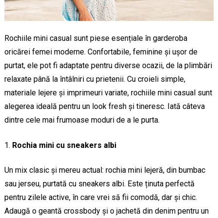
Rochiile mini casual sunt piese esențiale în garderoba
oricărei femei moderne. Confortabile, feminine și ușor de
purtat, ele pot fi adaptate pentru diverse ocazii, de la plimbări
relaxate până la întâlniri cu prietenii. Cu croieli simple,
materiale lejere și imprimeuri variate, rochiile mini casual sunt
alegerea ideală pentru un look fresh și tineresc. Iată câteva
dintre cele mai frumoase moduri de a le purta.
Rochia mini cu sneakers albi
Un mix clasic și mereu actual: rochia mini lejeră, din bumbac
sau jerseu, purtată cu sneakers albi. Este ținuta perfectă
pentru zilele active, în care vrei să fii comodă, dar și chic.
Adaugă o geantă crossbody și o jachetă din denim pentru un