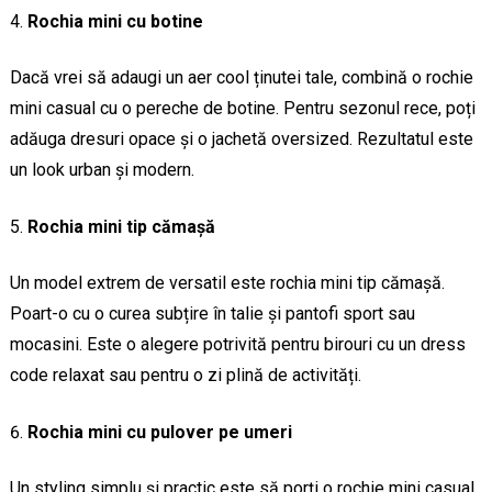
Rochia mini cu botine
Dacă vrei să adaugi un aer cool ținutei tale, combină o rochie
mini casual cu o pereche de botine. Pentru sezonul rece, poți
adăuga dresuri opace și o jachetă oversized. Rezultatul este
un look urban și modern.
Rochia mini tip cămașă
Un model extrem de versatil este rochia mini tip cămașă.
Poart-o cu o curea subțire în talie și pantofi sport sau
mocasini. Este o alegere potrivită pentru birouri cu un dress
code relaxat sau pentru o zi plină de activități.
Rochia mini cu pulover pe umeri
Un styling simplu și practic este să porți o rochie mini casual,