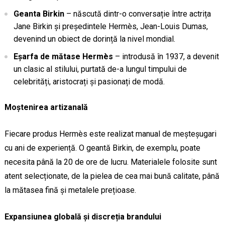
Geanta Birkin
– născută dintr-o conversație între actrița
Jane Birkin și președintele Hermès, Jean-Louis Dumas,
devenind un obiect de dorință la nivel mondial.
Eșarfa de mătase Hermès
– introdusă în 1937, a devenit
un clasic al stilului, purtată de-a lungul timpului de
celebrități, aristocrați și pasionați de modă.
Moștenirea artizanală
Fiecare produs Hermès este realizat manual de meșteșugari
cu ani de experiență. O geantă Birkin, de exemplu, poate
necesita până la 20 de ore de lucru. Materialele folosite sunt
atent selecționate, de la pielea de cea mai bună calitate, până
la mătasea fină și metalele prețioase.
Expansiunea globală și discreția brandului