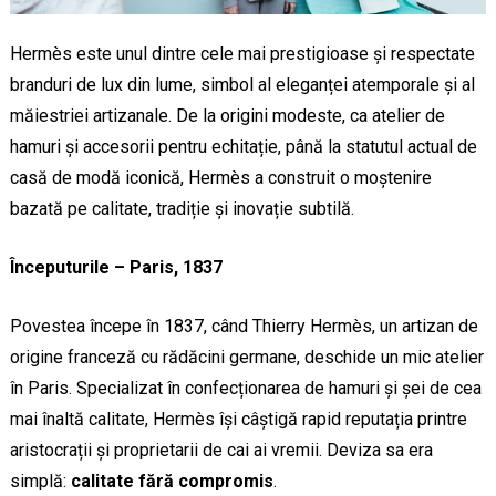
Hermès este unul dintre cele mai prestigioase și respectate
branduri de lux din lume, simbol al eleganței atemporale și al
măiestriei artizanale. De la origini modeste, ca atelier de
hamuri și accesorii pentru echitație, până la statutul actual de
casă de modă iconică, Hermès a construit o moștenire
bazată pe calitate, tradiție și inovație subtilă.
Începuturile – Paris, 1837
Povestea începe în 1837, când Thierry Hermès, un artizan de
origine franceză cu rădăcini germane, deschide un mic atelier
în Paris. Specializat în confecționarea de hamuri și șei de cea
mai înaltă calitate, Hermès își câștigă rapid reputația printre
aristocrații și proprietarii de cai ai vremii. Deviza sa era
simplă:
calitate fără compromis
.