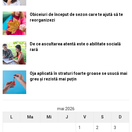
Obiceiuri de început de sezon care te ajută să te
reorganizezi
De ce ascultarea atentă este o abilitate socială
rară
Oja aplicată în straturi foarte groase se usucă mai
greu și rezistă mai puțin
mai 2026
L
Ma
Mi
J
V
S
D
1
2
3