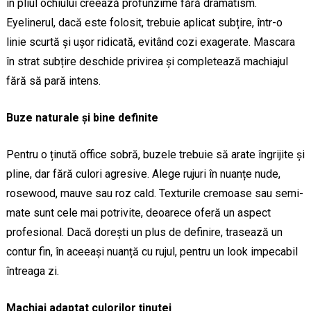
în pliul ochiului creează profunzime fără dramatism.
Eyelinerul, dacă este folosit, trebuie aplicat subțire, într-o
linie scurtă și ușor ridicată, evitând cozi exagerate. Mascara
în strat subțire deschide privirea și completează machiajul
fără să pară intens.
Buze naturale și bine definite
Pentru o ținută office sobră, buzele trebuie să arate îngrijite și
pline, dar fără culori agresive. Alege rujuri în nuanțe nude,
rosewood, mauve sau roz cald. Texturile cremoase sau semi-
mate sunt cele mai potrivite, deoarece oferă un aspect
profesional. Dacă dorești un plus de definire, trasează un
contur fin, în aceeași nuanță cu rujul, pentru un look impecabil
întreaga zi.
Machiaj adaptat culorilor ținutei