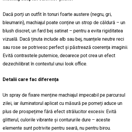
Dacă porți un outfit în tonuri foarte austere (negru, gri,
bleumarin), machiajul poate conține un strop de căldură – un
blush discret, un fard bej satinat – pentru a evita rigiditatea
vizuală. Dacă ținuta include alb sau bej, nuanțele neutre reci
sau rose se potrivesc perfect și păstrează coerența imaginii.
Evită contrastele puternice, deoarece pot crea un efect
dezechilibrat în contextul unui look office.
Detalii care fac diferența
Un spray de fixare menține machiajul impecabil pe parcursul
zilei, iar iluminatorul aplicat cu măsură pe pomeți aduce un
plus de prospețime fără efect strălucitor excesiv. Evită
glitterul, culorile vibrante și contururile dure – aceste
elemente sunt potrivite pentru seară, nu pentru birou.