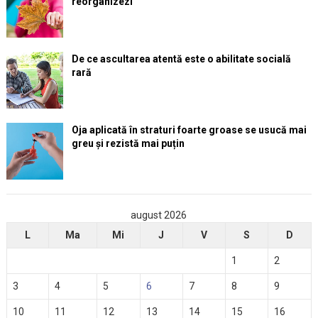
reorganizezi
De ce ascultarea atentă este o abilitate socială
rară
Oja aplicată în straturi foarte groase se usucă mai
greu și rezistă mai puțin
august 2026
L
Ma
Mi
J
V
S
D
1
2
3
4
5
6
7
8
9
10
11
12
13
14
15
16