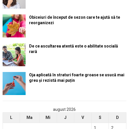
Obiceiuri de început de sezon care te ajută să te
reorganizezi
De ce ascultarea atentă este o abilitate socială
rară
Oja aplicată în straturi foarte groase se usucă mai
greu și rezistă mai puțin
august 2026
L
Ma
Mi
J
V
S
D
1
2