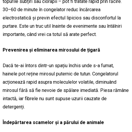
topurile subțiri sau ciorapii – pot fi tratate rapid prin răcire.
30–60 de minute în congelator reduc încărcarea
electrostatică și previn efectul lipicios sau disconfortul la
purtare. Este un truc util înainte de evenimente sau întâlniri
importante, când vrei ca totul să arate perfect.
Prevenirea și eliminarea mirosului de țigară
Dacă te-ai întors dintr-un spațiu închis unde s-a fumat,
hainele pot reține mirosul puternic de tutun. Congelatorul
acționează rapid asupra moleculelor volatile, diminuând
mirosul fără să fie nevoie de spălare imediată. Piesa rămâne
intactă, iar fibrele nu sunt supuse uzurii cauzate de
detergenți.
Îndepărtarea scamelor și a părului de animale