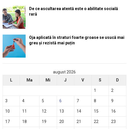
De ce ascultarea atentă este o abilitate socială
rară
Oja aplicată în straturi foarte groase se usucă mai
greu și rezistă mai puțin
august 2026
L
Ma
Mi
J
V
S
D
1
2
3
4
5
6
7
8
9
10
11
12
13
14
15
16
17
18
19
20
21
22
23