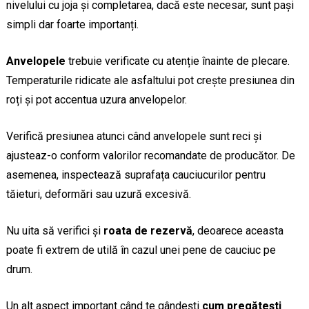
nivelului cu joja și completarea, dacă este necesar, sunt pași
simpli dar foarte importanți.
Anvelopele
trebuie verificate cu atenție înainte de plecare.
Temperaturile ridicate ale asfaltului pot crește presiunea din
roți și pot accentua uzura anvelopelor.
Verifică presiunea atunci când anvelopele sunt reci și
ajusteaz-o conform valorilor recomandate de producător. De
asemenea, inspectează suprafața cauciucurilor pentru
tăieturi, deformări sau uzură excesivă.
Nu uita să verifici și
roata de rezervă
, deoarece aceasta
poate fi extrem de utilă în cazul unei pene de cauciuc pe
drum.
Un alt aspect important când te gândești
cum pregătești