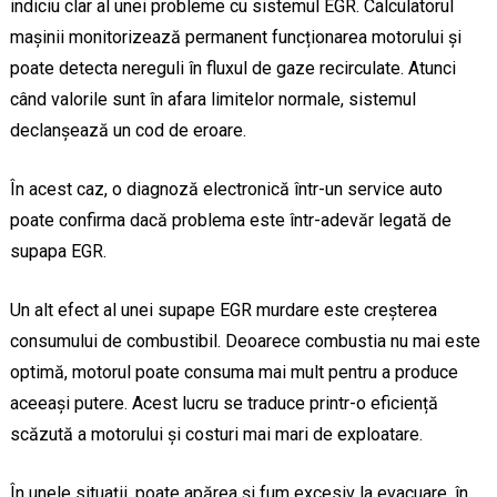
indiciu clar al unei probleme cu sistemul EGR. Calculatorul
mașinii monitorizează permanent funcționarea motorului și
poate detecta nereguli în fluxul de gaze recirculate. Atunci
când valorile sunt în afara limitelor normale, sistemul
declanșează un cod de eroare.
În acest caz, o diagnoză electronică într-un service auto
poate confirma dacă problema este într-adevăr legată de
supapa EGR.
Un alt efect al unei supape EGR murdare este creșterea
consumului de combustibil. Deoarece combustia nu mai este
optimă, motorul poate consuma mai mult pentru a produce
aceeași putere. Acest lucru se traduce printr-o eficiență
scăzută a motorului și costuri mai mari de exploatare.
În unele situații, poate apărea și fum excesiv la evacuare, în