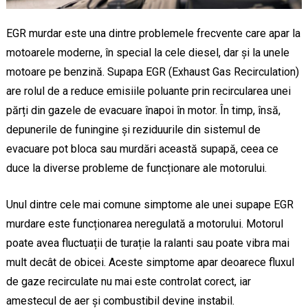
EGR murdar este una dintre problemele frecvente care apar la
motoarele moderne, în special la cele diesel, dar și la unele
motoare pe benzină. Supapa EGR (Exhaust Gas Recirculation)
are rolul de a reduce emisiile poluante prin recircularea unei
părți din gazele de evacuare înapoi în motor. În timp, însă,
depunerile de funingine și reziduurile din sistemul de
evacuare pot bloca sau murdări această supapă, ceea ce
duce la diverse probleme de funcționare ale motorului.
Unul dintre cele mai comune simptome ale unei supape EGR
murdare este funcționarea neregulată a motorului. Motorul
poate avea fluctuații de turație la ralanti sau poate vibra mai
mult decât de obicei. Aceste simptome apar deoarece fluxul
de gaze recirculate nu mai este controlat corect, iar
amestecul de aer și combustibil devine instabil.