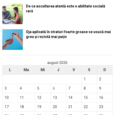
De ce ascultarea atentă este o abilitate socială
rară
Oja aplicată în straturi foarte groase se usucă mai
greu și rezistă mai puțin
august 2026
L
Ma
Mi
J
V
S
D
1
2
3
4
5
6
7
8
9
10
11
12
13
14
15
16
17
18
19
20
21
22
23