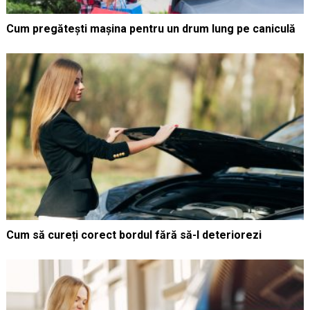
Cum pregătești mașina pentru un drum lung pe caniculă
Cum să cureți corect bordul fără să-l deteriorezi