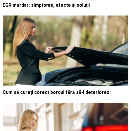
EGR murdar: simptome, efecte și soluții
Cum să cureți corect bordul fără să-l deteriorezi