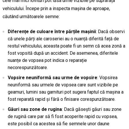
cele mai mici lovituri pot lăsa urme vizibile pe suprafața
vehiculului. Începe prin a inspecta mașina de aproape,
căutând următoarele semne:
Diferențe de culoare între părțile mașinii
: Dacă observi
că unele părți ale caroseriei au o nuanță diferită față de
restul vehiculului, aceasta poate fi un semn că acea zonă a
fost vopsită după un accident. De asemenea, diferitele
nuanțe de vopsea pot indica o reparație
necorespunzătoare.
Vopsire neuniformă sau urme de vopsire
: Vopsirea
neuniformă sau urmele de vopsea care sunt vizibile pe
geamuri, lumini sau garnituri pot sugera faptul că mașina a
fost reparată rapid și fără o finisare corespunzătoare.
Găuri sau zone de rugina
: Dacă găsești găuri sau zone
de rugină care par să fi fost acoperite rapid cu vopsea,
este posibil ca acestea să fie semnele unor daune