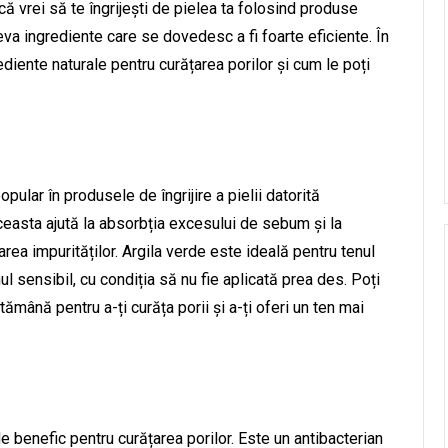
că vrei să te îngrijești de pielea ta folosind produse
âteva ingrediente care se dovedesc a fi foarte eficiente. În
diente naturale pentru curățarea porilor și cum le poți
ular în produsele de îngrijire a pielii datorită
 Aceasta ajută la absorbția excesului de sebum și la
area impurităților. Argila verde este ideală pentru tenul
nul sensibil, cu condiția să nu fie aplicată prea des. Poți
mână pentru a-ți curăța porii și a-ți oferi un ten mai
e benefic pentru curățarea porilor. Este un antibacterian