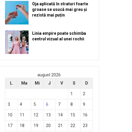
Oja aplicată în straturi foarte
groase se usucă mai greu și
rezistă mai puțin
Linia empire poate schimba
centrul vizual al unei rochii
august 2026
L
Ma
Mi
J
V
S
D
1
2
3
4
5
6
7
8
9
10
11
12
13
14
15
16
17
18
19
20
21
22
23