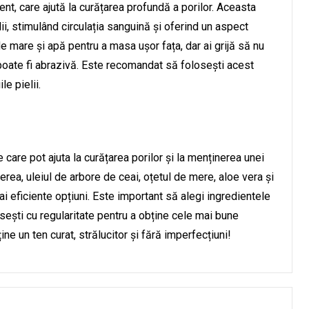
nt, care ajută la curățarea profundă a porilor. Aceasta
lii, stimulând circulația sanguină și oferind un aspect
e mare și apă pentru a masa ușor fața, dar ai grijă să nu
poate fi abrazivă. Este recomandat să folosești acest
le pielii.
 care pot ajuta la curățarea porilor și la menținerea unei
erea, uleiul de arbore de ceai, oțetul de mere, aloe vera și
i eficiente opțiuni. Este important să alegi ingredientele
losești cu regularitate pentru a obține cele mai bune
ține un ten curat, strălucitor și fără imperfecțiuni!