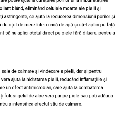
are poate ajuta la curățarea porilor și la îmbunătățirea
liant blând, eliminând celulele moarte ale pielii și
ți astringente, ce ajută la reducerea dimensiunii porilor și
ă de oțet de mere într-o cană de apă și să-l aplici pe față
t să nu aplici oțetul direct pe piele fără diluare, pentru a
sale de calmare și vindecare a pielii, dar și pentru
vera ajută la hidratarea pielii, reducând inflamațiile și
 are un efect antimicrobian, care ajută la combaterea
Poți folosi gelul de aloe vera pur pe piele sau poți adăuga
ntru a intensifica efectul său de calmare.