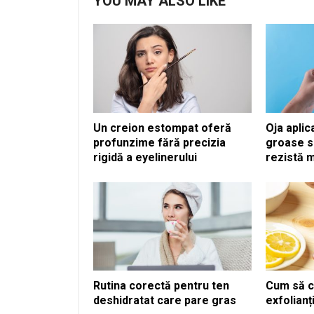
YOU MAY ALSO LIKE
Un creion estompat oferă
Oja aplic
profunzime fără precizia
groase s
rigidă a eyelinerului
rezistă m
Rutina corectă pentru ten
Cum să c
deshidratat care pare gras
exfolianți