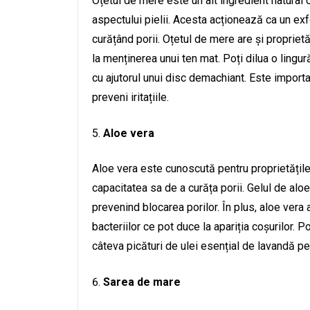
Oțetul de mere este un alt ingredient natural c
aspectului pielii. Acesta acționează ca un exfo
curățând porii. Oțetul de mere are și proprietă
la menținerea unui ten mat. Poți dilua o lingur
cu ajutorul unui disc demachiant. Este importan
preveni iritațiile.
Aloe vera
Aloe vera este cunoscută pentru proprietățile 
capacitatea sa de a curăța porii. Gelul de aloe 
prevenind blocarea porilor. În plus, aloe vera
bacteriilor ce pot duce la apariția coșurilor. 
câteva picături de ulei esențial de lavandă pe
Sarea de mare