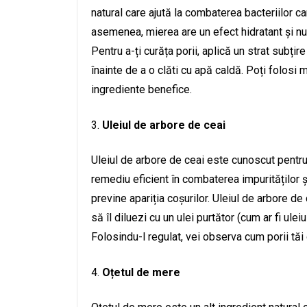
natural care ajută la combaterea bacteriilor ca
asemenea, mierea are un efect hidratant și nutr
Pentru a-ți curăța porii, aplică un strat subț
înainte de a o clăti cu apă caldă. Poți folosi 
ingrediente benefice.
Uleiul de arbore de ceai
Uleiul de arbore de ceai este cunoscut pentru p
remediu eficient în combaterea impurităților și 
previne apariția coșurilor. Uleiul de arbore de
să îl diluezi cu un ulei purtător (cum ar fi ulei
Folosindu-l regulat, vei observa cum porii tăi 
Oțetul de mere