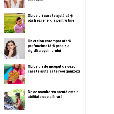
Obiceiuri care te ajută să-ți
păstrezi energia pentru tine
Un creion estompat oferă
profunzime fără precizia
rigidă a eyelinerului
Obiceiuri de început de sezon
care te ajută să te reorganizezi
De ce ascultarea atentă este o
abilitate socială rară