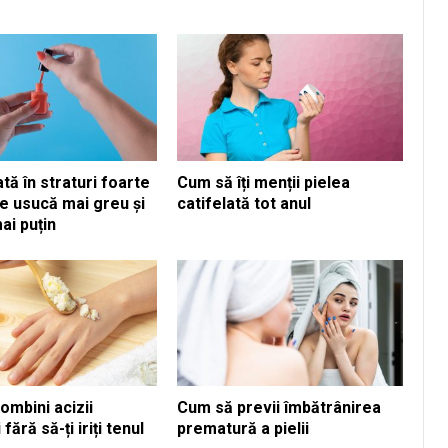
ată în straturi foarte
Cum să îți menții pielea
e usucă mai greu și
catifelată tot anul
ai puțin
ombini acizii
Cum să previi îmbătrânirea
 fără să-ți iriți tenul
prematură a pielii