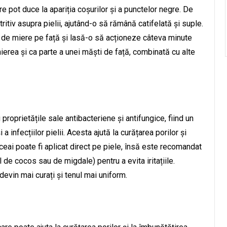
re pot duce la apariția coșurilor și a punctelor negre. De
itiv asupra pielii, ajutând-o să rămână catifelată și suple.
ire de miere pe față și lasă-o să acționeze câteva minute
mierea și ca parte a unei măști de față, combinată cu alte
roprietățile sale antibacteriene și antifungice, fiind un
a infecțiilor pielii. Acesta ajută la curățarea porilor și
 ceai poate fi aplicat direct pe piele, însă este recomandat
ul de cocos sau de migdale) pentru a evita iritațiile.
devin mai curați și tenul mai uniform.