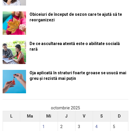
Obiceiuri de început de sezon care te ajută să te
reorganizezi
De ce ascultarea atentă este o abilitate socială
rară
Oja aplicată în straturi foarte groase se usucă mai
greu și rezistă mai puțin
octombrie 2025
L
Ma
Mi
J
V
S
D
1
2
3
4
5