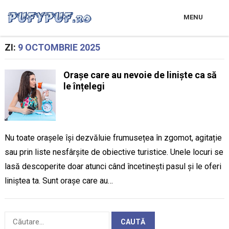
MENU
ZI:
9 OCTOMBRIE 2025
Orașe care au nevoie de liniște ca să
le înțelegi
Nu toate orașele își dezvăluie frumusețea în zgomot, agitație
sau prin liste nesfârșite de obiective turistice. Unele locuri se
lasă descoperite doar atunci când încetinești pasul și le oferi
liniștea ta. Sunt orașe care au…
Caută
după: