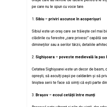
pe care nu le spun cu voce tare.
Sibiu – priviri ascunse în acoperișuri
Sibiul este un oraș care se trăiește cel mai bi
clădirile cu ferestre „care privesc” capătă sen
dimineților sau a serilor târzii, detaliile ar
Sighișoara – poveste medievală la pas 
Cetatea Sighișoarei este un decor de basm, da
oprești, să asculți pașii pe caldarâm și să priv
liniștea serii te face să simți că ești parte d
Brașov – ecoul cetății între munți