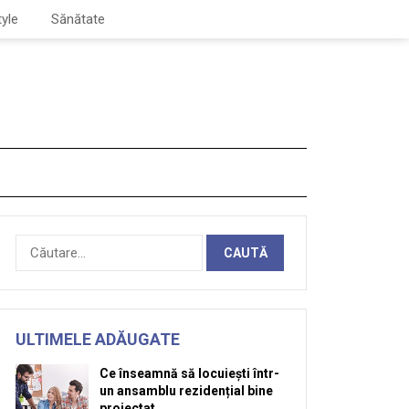
tyle
Sănătate
Caută
după:
ULTIMELE ADĂUGATE
Ce înseamnă să locuiești într-
un ansamblu rezidențial bine
proiectat