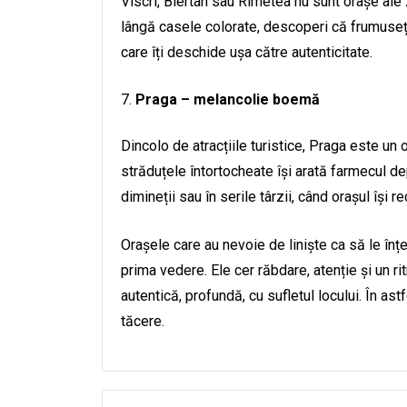
Viscri, Biertan sau Rimetea nu sunt orașe ale zg
lângă casele colorate, descoperi că frumusețea 
care îți deschide ușa către autenticitate.
Praga – melancolie boemă
Dincolo de atracțiile turistice, Praga este un 
străduțele întortocheate își arată farmecul dep
dimineții sau în serile târzii, când orașul își r
Orașele care au nevoie de liniște ca să le în
prima vedere. Ele cer răbdare, atenție și un r
autentică, profundă, cu sufletul locului. În as
tăcere.