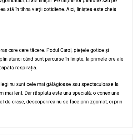
omotului, ci ale liniștii. Pe ulițele lor pietruite sau pe
stă în tihna vieții cotidiene. Aici, liniștea este cheia
oraș care cere tăcere. Podul Carol, piețele gotice și
lin atunci când sunt parcurse în liniște, la primele ore ale
ecapătă respirația.
țelegi nu sunt cele mai gălăgioase sau spectaculoase la
itm mai lent. Dar răsplata este una specială: o conexiune
tfel de orașe, descoperirea nu se face prin zgomot, ci prin