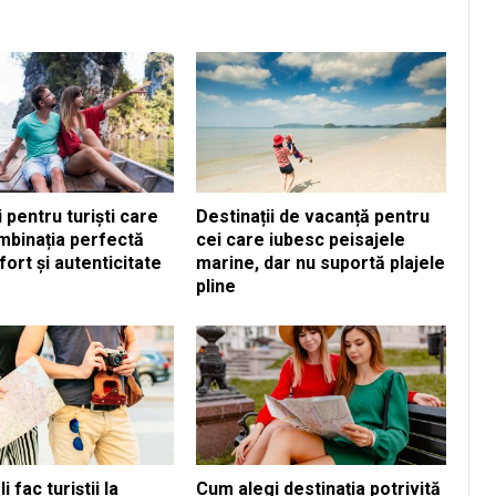
i pentru turiști care
Destinații de vacanță pentru
mbinația perfectă
cei care iubesc peisajele
fort și autenticitate
marine, dar nu suportă plajele
pline
 fac turiștii la
Cum alegi destinația potrivită