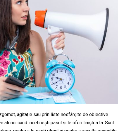
zgomot, agitație sau prin liste nesfârșite de obiective
 atunci când încetinești pasul și le oferi liniștea ta. Sunt
lege, pentru a le simți ritmul și pentru a asculta poveștile