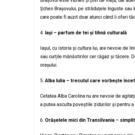
Brașovul este vibrant și plin de viață, dar ade
Șcheii Brașovului, pe străduțele înguste sau î
care poate fi auzit doar atunci când îi oferi tă
Iași – parfum de tei și tihnă culturală
Iașul, cu istoria și cultura lui, are nevoie de 
sau curțile mănăstirilor cer răgaz și tăcere. D
orașului.
Alba Iulia – trecutul care vorbește încet
Cetatea Alba Carolina nu are nevoie de agitați
a putea asculta poveștile zidurilor și pentru a
Orășelele mici din Transilvania – simplit