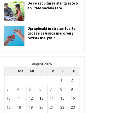
De ce ascultarea atentă este o
abilitate socială rară
Oja aplicată în straturi foarte
groase se usucă mai greu și
rezistă mai puțin
august 2026
L
Ma
Mi
J
V
S
D
1
2
3
4
5
6
7
8
9
10
11
12
13
14
15
16
17
18
19
20
21
22
23