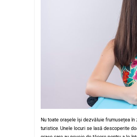
Nu toate orașele își dezvăluie frumusețea în 
turistice. Unele locuri se lasă descoperite doar
orașe care au nevoie de tăcere pentru a le înțe