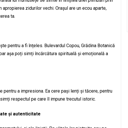
vărata lui frumusețe se simte în liniștea unei plimbări prin
n apropierea zidurilor vechi. Orașul are un ecou aparte,
cerea ta.
liniște pentru a fi înțeles. Bulevardul Copou, Grădina Botanică
oar așa poți simți încărcătura spirituală și emoțională a
e pentru a impresiona. Ea cere pași lenți și tăcere, pentru
 simți respectul pe care îl impune trecutul istoric.
ate și autenticitate