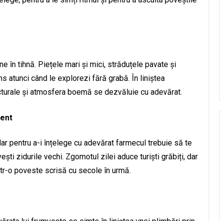
ne în tihnă. Piețele mari și mici, străduțele pavate și
s atunci când le explorezi fără grabă. În liniștea
hitecturale și atmosfera boemă se dezvăluie cu adevărat.
lent
r pentru a-i înțelege cu adevărat farmecul trebuie să te
ești zidurile vechi. Zgomotul zilei aduce turiști grăbiți, dar
intr-o poveste scrisă cu secole în urmă.