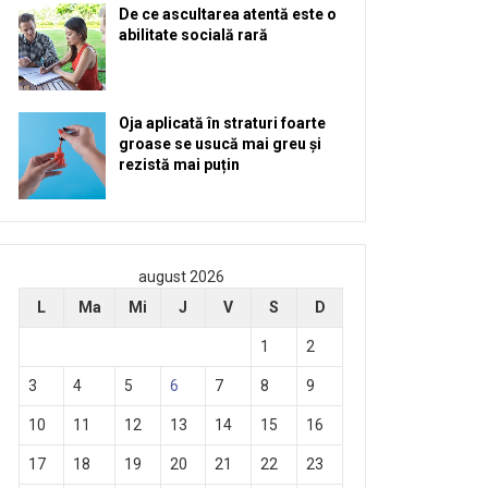
De ce ascultarea atentă este o
abilitate socială rară
Oja aplicată în straturi foarte
groase se usucă mai greu și
rezistă mai puțin
august 2026
L
Ma
Mi
J
V
S
D
1
2
3
4
5
6
7
8
9
10
11
12
13
14
15
16
17
18
19
20
21
22
23