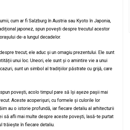
e lumii, cum ar fi Salzburg în Austria sau Kyoto în Japonia,
tradițional japonez, spun povești despre trecutul acestor
 orașului de-a lungul decadelor.
despre trecut; ele aduc și un omagiu prezentului. Ele sunt
tității unui loc. Uneori, ele sunt și o amintire vie a unui
cazuri, sunt un simbol al tradițiilor păstrate cu grijă, care
 spun povești, acolo timpul pare să își așeze pașii mai
recut. Aceste acoperișuri, cu formele și culorile lor
ăim au o istorie profundă, iar fiecare detaliu al arhitecturii
ei să afli mai multe despre aceste povești, lasă-te purtat
 trăiește în fiecare detaliu.