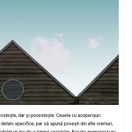
postește, dar și povestește. Casele cu acoperișuri
 detalii specifice, par să spună povești din alte vremuri,
modelat un loc de-a lungul secolelor. Aceste acoperișuri nu