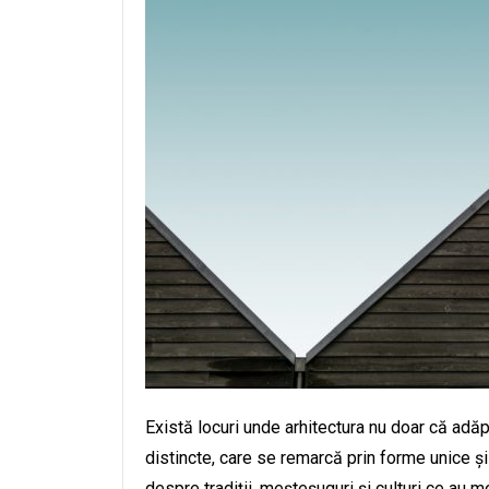
Există locuri unde arhitectura nu doar că adă
distincte, care se remarcă prin forme unice și
despre tradiții, meșteșuguri și culturi ce au 