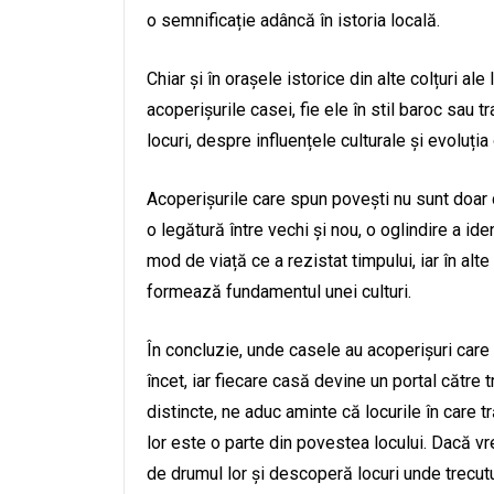
o semnificație adâncă în istoria locală.
Chiar și în orașele istorice din alte colțuri al
acoperișurile casei, fie ele în stil baroc sau 
locuri, despre influențele culturale și evoluția
Acoperișurile care spun povești nu sunt doar 
o legătură între vechi și nou, o oglindire a iden
mod de viață ce a rezistat timpului, iar în alte 
formează fundamentul unei culturi.
În concluzie, unde casele au acoperișuri care
încet, iar fiecare casă devine un portal către t
distincte, ne aduc aminte că locurile în care tr
lor este o parte din povestea locului. Dacă vr
de drumul lor și descoperă locuri unde trecutul