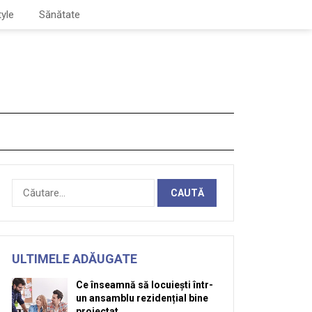
tyle
Sănătate
Caută
după:
ULTIMELE ADĂUGATE
Ce înseamnă să locuiești într-
un ansamblu rezidențial bine
proiectat