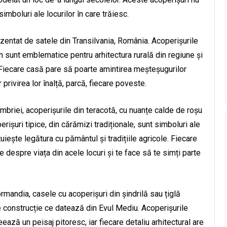
mboluri ale locurilor în care trăiesc.
entat de satele din Transilvania, România. Acoperișurile
mn sunt emblematice pentru arhitectura rurală din regiune și
 Fiecare casă pare să poarte amintirea meșteșugurilor
 privirea lor înalță, parcă, fiecare poveste.
 Umbriei, acoperișurile din teracotă, cu nuanțe calde de roșu
ișuri tipice, din cărămizi tradiționale, sunt simboluri ale
rețuiește legătura cu pământul și tradițiile agricole. Fiecare
e despre viața din acele locuri și te face să te simți parte
ormandia, casele cu acoperișuri din șindrilă sau țiglă
 de construcție ce datează din Evul Mediu. Acoperișurile
ează un peisaj pitoresc, iar fiecare detaliu arhitectural are