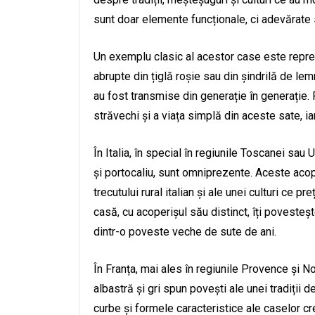
sunt doar elemente funcționale, ci adevărate si
Un exemplu clasic al acestor case este reprez
abrupte din țiglă roșie sau din șindrilă de le
au fost transmise din generație în generație.
străvechi și a viața simplă din aceste sate, iar
În Italia, în special în regiunile Toscanei sau
și portocaliu, sunt omniprezente. Aceste acoper
trecutului rural italian și ale unei culturi ce p
casă, cu acoperișul său distinct, îți povesteșt
dintr-o poveste veche de sute de ani.
În Franța, mai ales în regiunile Provence și N
albastră și gri spun povești ale unei tradiții
curbe și formele caracteristice ale caselor cre