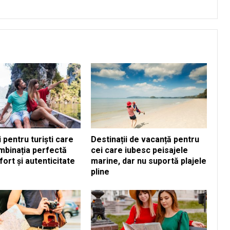
i pentru turiști care
Destinații de vacanță pentru
mbinația perfectă
cei care iubesc peisajele
fort și autenticitate
marine, dar nu suportă plajele
pline