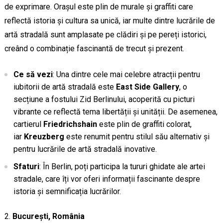
de exprimare. Orașul este plin de murale și graffiti care
reflectă istoria și cultura sa unică, iar multe dintre lucrările de
artă stradală sunt amplasate pe clădiri și pe pereți istorici,
creând o combinație fascinantă de trecut și prezent.
Ce să vezi
: Una dintre cele mai celebre atracții pentru
iubitorii de artă stradală este
East Side Gallery
, o
secțiune a fostului Zid Berlinului, acoperită cu picturi
vibrante ce reflectă tema libertății și unității. De asemenea,
cartierul
Friedrichshain
este plin de graffiti colorat,
iar
Kreuzberg
este renumit pentru stilul său alternativ și
pentru lucrările de artă stradală inovative.
Sfaturi
: În Berlin, poți participa la tururi ghidate ale artei
stradale, care îți vor oferi informații fascinante despre
istoria și semnificația lucrărilor.
București, România