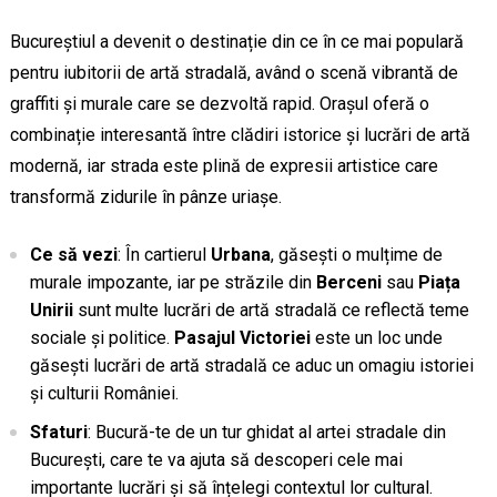
Bucureștiul a devenit o destinație din ce în ce mai populară
pentru iubitorii de artă stradală, având o scenă vibrantă de
graffiti și murale care se dezvoltă rapid. Orașul oferă o
combinație interesantă între clădiri istorice și lucrări de artă
modernă, iar strada este plină de expresii artistice care
transformă zidurile în pânze uriașe.
Ce să vezi
: În cartierul
Urbana
, găsești o mulțime de
murale impozante, iar pe străzile din
Berceni
sau
Piața
Unirii
sunt multe lucrări de artă stradală ce reflectă teme
sociale și politice.
Pasajul Victoriei
este un loc unde
găsești lucrări de artă stradală ce aduc un omagiu istoriei
și culturii României.
Sfaturi
: Bucură-te de un tur ghidat al artei stradale din
București, care te va ajuta să descoperi cele mai
importante lucrări și să înțelegi contextul lor cultural.