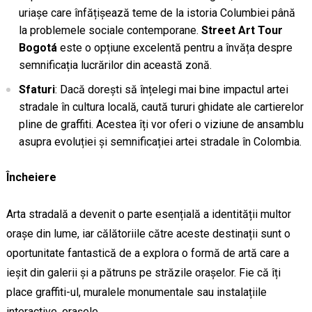
uriașe care înfățișează teme de la istoria Columbiei până
la problemele sociale contemporane.
Street Art Tour
Bogotá
este o opțiune excelentă pentru a învăța despre
semnificația lucrărilor din această zonă.
Sfaturi
: Dacă dorești să înțelegi mai bine impactul artei
stradale în cultura locală, caută tururi ghidate ale cartierelor
pline de graffiti. Acestea îți vor oferi o viziune de ansamblu
asupra evoluției și semnificației artei stradale în Colombia.
Încheiere
Arta stradală a devenit o parte esențială a identității multor
orașe din lume, iar călătoriile către aceste destinații sunt o
oportunitate fantastică de a explora o formă de artă care a
ieșit din galerii și a pătruns pe străzile orașelor. Fie că îți
place graffiti-ul, muralele monumentale sau instalațiile
interactive, orașele