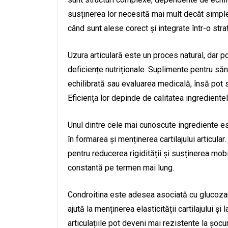
susținerea lor necesită mai mult decât simple 
când sunt alese corect și integrate într-o stra
Uzura articulară este un proces natural, dar p
deficiențe nutriționale. Suplimente pentru sănă
echilibrată sau evaluarea medicală, însă pot su
Eficiența lor depinde de calitatea ingrediente
Unul dintre cele mai cunoscute ingrediente e
în formarea și menținerea cartilajului articula
pentru reducerea rigidității și susținerea mobi
constantă pe termen mai lung.
Condroitina este adesea asociată cu glucozam
ajută la menținerea elasticității cartilajului ș
articulațiile pot deveni mai rezistente la șoc