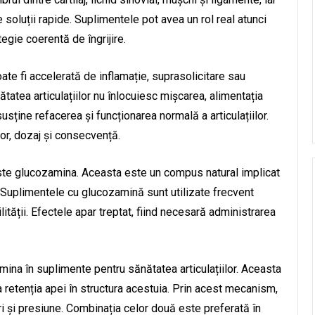
soluții rapide. Suplimentele pot avea un rol real atunci
tegie coerentă de îngrijire.
oate fi accelerată de inflamație, suprasolicitare sau
tatea articulațiilor nu înlocuiesc mișcarea, alimentația
sține refacerea și funcționarea normală a articulațiilor.
lor, dozaj și consecvență.
ste glucozamina. Aceasta este un compus natural implicat
r. Suplimentele cu glucozamină sunt utilizate frecvent
lității. Efectele apar treptat, fiind necesară administrarea
ina în suplimente pentru sănătatea articulațiilor. Aceasta
i la retenția apei în structura acestuia. Prin acest mecanism,
uri și presiune. Combinația celor două este preferată în