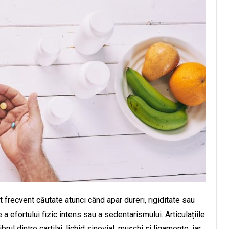
 frecvent căutate atunci când apar dureri, rigiditate sau
e a efortului fizic intens sau a sedentarismului. Articulațiile
l dintre cartilaj, lichid sinovial, mușchi și ligamente, iar