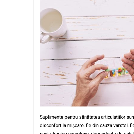
Suplimente pentru sănătatea articulațiilor sunt
disconfort la mișcare, fie din cauza vârstei, fi
sunt structuri complexe, dependente de echilibru