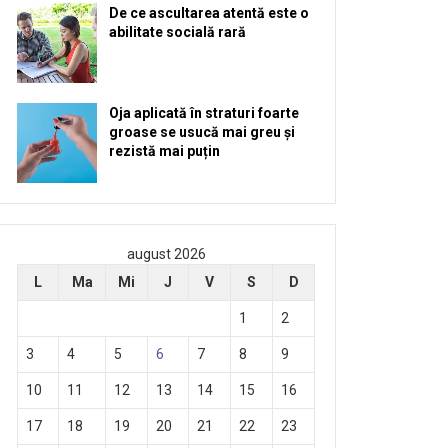
De ce ascultarea atentă este o
abilitate socială rară
Oja aplicată în straturi foarte
groase se usucă mai greu și
rezistă mai puțin
august 2026
L
Ma
Mi
J
V
S
D
1
2
3
4
5
6
7
8
9
10
11
12
13
14
15
16
17
18
19
20
21
22
23