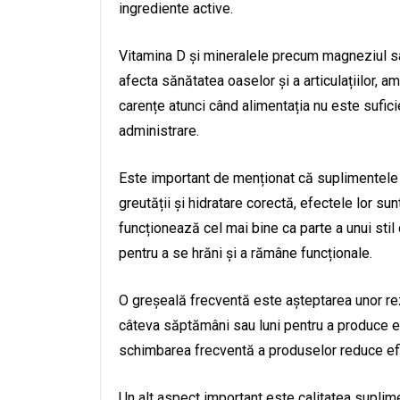
ingrediente active.
Vitamina D și mineralele precum magneziul sau 
afecta sănătatea oaselor și a articulațiilor, 
carențe atunci când alimentația nu este sufici
administrare.
Este important de menționat că suplimentele 
greutății și hidratare corectă, efectele lor sun
funcționează cel mai bine ca parte a unui stil 
pentru a se hrăni și a rămâne funcționale.
O greșeală frecventă este așteptarea unor re
câteva săptămâni sau luni pentru a produce e
schimbarea frecventă a produselor reduce ef
Un alt aspect important este calitatea suplim