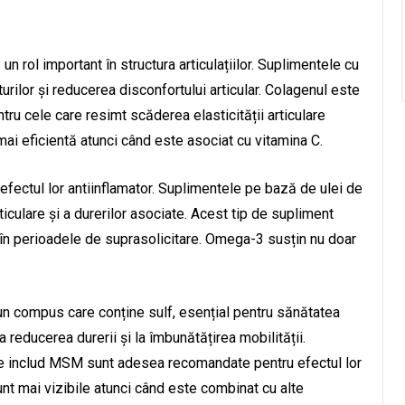
 un rol important în structura articulațiilor. Suplimentele cu
urilor și reducerea disconfortului articular. Colagenul este
tru cele care resimt scăderea elasticității articulare
mai eficientă atunci când este asociat cu vitamina C.
efectul lor antiinflamator. Suplimentele pe bază de ulei de
ticulare și a durerilor asociate. Acest tip de supliment
au în perioadele de suprasolicitare. Omega-3 susțin nu doar
 un compus care conține sulf, esențial pentru sănătatea
 reducerea durerii și la îmbunătățirea mobilității.
are includ MSM sunt adesea recomandate pentru efectul lor
t mai vizibile atunci când este combinat cu alte