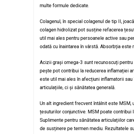
multe formule dedicate.
Colagenul, în special colagenul de tip II, joacă
colagen hidrolizat pot susține refacerea țesut
util mai ales pentru persoanele active sau pen
odată cu înaintarea în vârstă. Absorbția este 
Acizii grași omega-3 sunt recunoscuți pentru 
pește pot contribui la reducerea inflamației ar
este util mai ales în afecțiuni inflamatorii s
articulațiile, ci și sănătatea generală.
Un alt ingredient frecvent întâlnit este MSM,
țesuturilor conjunctive. MSM poate contribui la
Suplimente pentru sănătatea articulațiilor c
de susținere pe termen mediu. Rezultatele sun