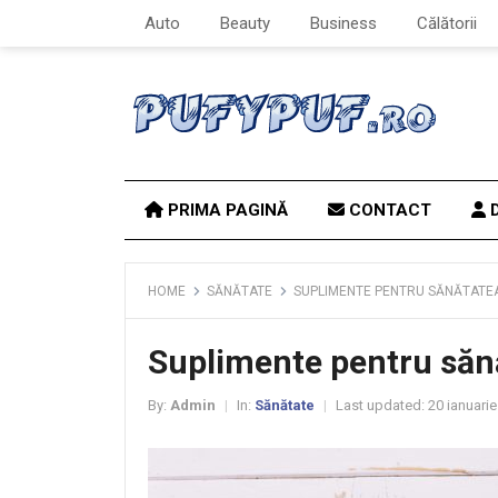
Auto
Beauty
Business
Călătorii
PRIMA PAGINĂ
CONTACT
D
HOME
SĂNĂTATE
SUPLIMENTE PENTRU SĂNĂTATEA
Suplimente pentru sănăt
By:
Admin
In:
Sănătate
Last updated:
20 ianuarie
|
|