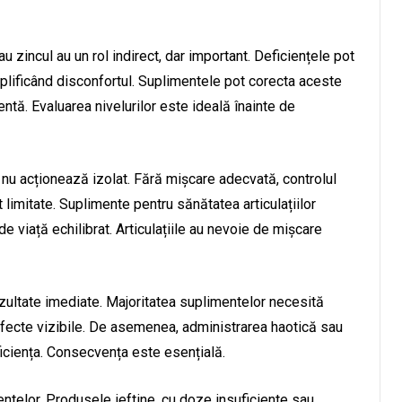
zincul au un rol indirect, dar important. Deficiențele pot
amplificând disconfortul. Suplimentele pot corecta aceste
entă. Evaluarea nivelurilor este ideală înainte de
nu acționează izolat. Fără mișcare adecvată, controlul
t limitate. Suplimente pentru sănătatea articulațiilor
de viață echilibrat. Articulațiile au nevoie de mișcare
zultate imediate. Majoritatea suplimentelor necesită
fecte vizibile. De asemenea, administrarea haotică sau
iciența. Consecvența este esențială.
entelor. Produsele ieftine, cu doze insuficiente sau