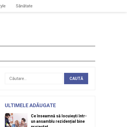
tyle
Sănătate
Caută
după:
ULTIMELE ADĂUGATE
Ce înseamnă să locuiești într-
un ansamblu rezidențial bine
proiectat