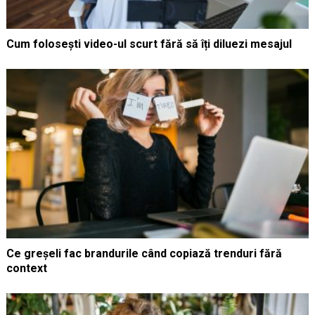
Cum folosești video-ul scurt fără să îți diluezi mesajul
Ce greșeli fac brandurile când copiază trenduri fără
context