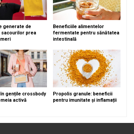
e generate de
Beneficiile alimentelor
 sacourilor prea
fermentate pentru sănătatea
umeri
intestinală
 în gențile crossbody
Propolis granule: beneficii
emeia activă
pentru imunitate și inflamații