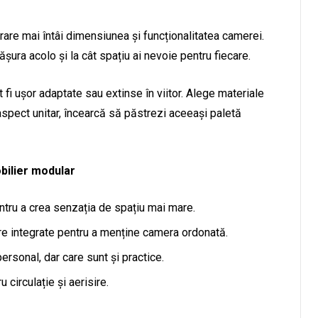
erare mai întâi dimensiunea și funcționalitatea camerei.
ășura acolo și la cât spațiu ai nevoie pentru fiecare.
fi ușor adaptate sau extinse în viitor. Alege materiale
n aspect unitar, încearcă să păstrezi aceeași paletă
bilier modular
tru a crea senzația de spațiu mai mare.
are integrate pentru a menține camera ordonată.
ersonal, dar care sunt și practice.
 circulație și aerisire.