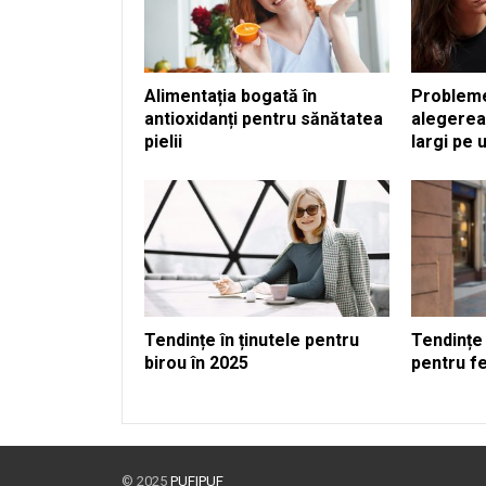
Alimentația bogată în
Problem
antioxidanți pentru sănătatea
alegerea
pielii
largi pe 
Tendințe în ținutele pentru
Tendințe
birou în 2025
pentru f
© 2025
PUFIPUF