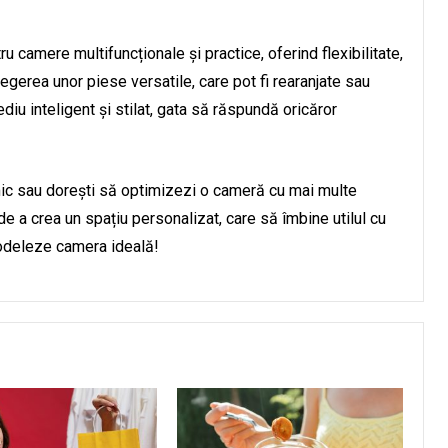
u camere multifuncționale și practice, oferind flexibilitate,
legerea unor piese versatile, care pot fi rearanjate sau
ediu inteligent și stilat, gata să răspundă oricăror
mic sau dorești să optimizezi o cameră cu mai multe
 de a crea un spațiu personalizat, care să îmbine utilul cu
 modeleze camera ideală!