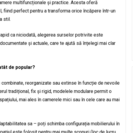
mere multifuncționale și practice. Acesta oferă
il, fiind perfect pentru a transforma orice încăpere într-un
 stil.
rapid ca niciodată, alegerea surselor potrivite este
documentate și actuale, care te ajută să înțelegi mai clar
atât de popular?
i combinate, reorganizate sau extinse în funcție de nevoile
rul tradițional, fix și rigid, modelele modulare permit o
pațiului, mai ales în camerele mici sau în cele care au mai
aptabilitatea sa – poți schimba configurația mobilierului în
 spațiul este folosit pentru mai multe scopuri (loc de lucru,