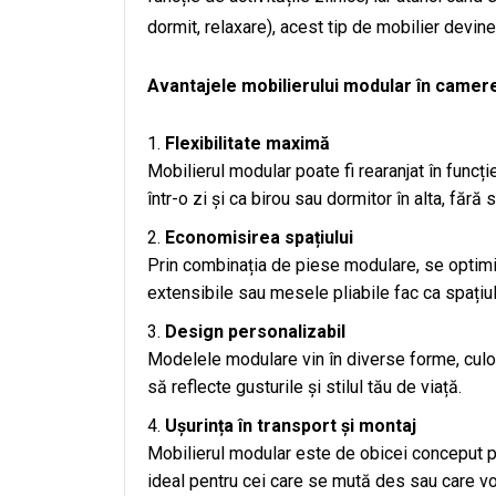
dormit, relaxare), acest tip de mobilier devin
Avantajele mobilierului modular în camere
Flexibilitate maximă
Mobilierul modular poate fi rearanjat în funcți
într-o zi și ca birou sau dormitor în alta, făr
Economisirea spațiului
Prin combinația de piese modulare, se optimiz
extensibile sau mesele pliabile fac ca spațiul 
Design personalizabil
Modelele modulare vin în diverse forme, culori
să reflecte gusturile și stilul tău de viață.
Ușurința în transport și montaj
Mobilierul modular este de obicei conceput pe
ideal pentru cei care se mută des sau care vo