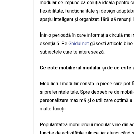
modular se impune ca soluția ideală pentru ca
flexibilitate, funcționalitate și design adaptab
spațiu inteligent și organizat, fără să renunți la
Într-o perioadă în care informația circulă mai 
esențială. Pe
Ghidul.net
găsești articole bine 
subiectele care te interesează.
Ce este mobilierul modular și de ce este 
Mobilierul modular constă în piese care pot f
și preferințele tale. Spre deosebire de mobilie
personalizare maximă și o utilizare optimă a s
multe funcții.
Popularitatea mobilierului modular vine din ad
funcție de activitățile zilnice, iar atunci când