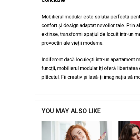
Concluzie
Mobilierul modular este soluția perfectă pentr
confort și design adaptat nevoilor tale. Prin a
extinse, transformi spațiul de locuit într-un m
provocări ale vieții moderne.
Indiferent dacă locuiești într-un apartament 
funcții, mobilierul modular îți oferă libertatea
plăcutul. Fii creativ și lasă-ți imaginația să
YOU MAY ALSO LIKE