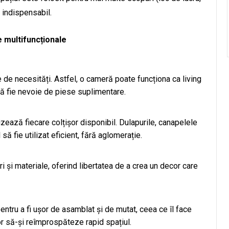
e indispensabil.
 multifuncționale
e de necesități. Astfel, o cameră poate funcționa ca living
ă să fie nevoie de piese suplimentare.
ează fiecare colțișor disponibil. Dulapurile, canapelele
să fie utilizat eficient, fără aglomerație.
 și materiale, oferind libertatea de a crea un decor care
ntru a fi ușor de asamblat și de mutat, ceea ce îl face
r să-și reîmprospăteze rapid spațiul.