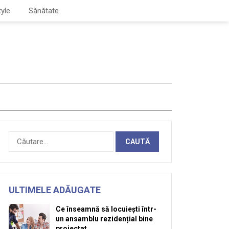
tyle
Sănătate
Caută
după:
ULTIMELE ADĂUGATE
Ce înseamnă să locuiești într-
un ansamblu rezidențial bine
proiectat