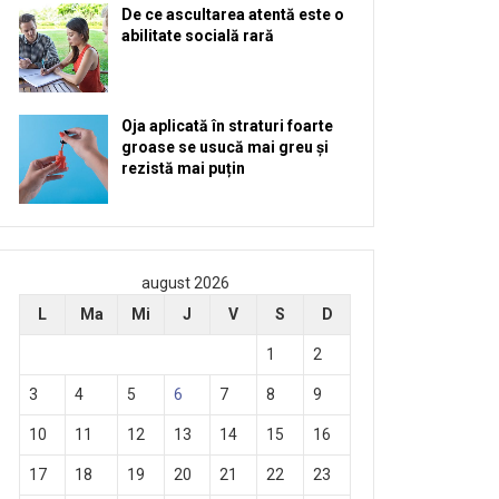
De ce ascultarea atentă este o
abilitate socială rară
Oja aplicată în straturi foarte
groase se usucă mai greu și
rezistă mai puțin
august 2026
L
Ma
Mi
J
V
S
D
1
2
3
4
5
6
7
8
9
10
11
12
13
14
15
16
17
18
19
20
21
22
23