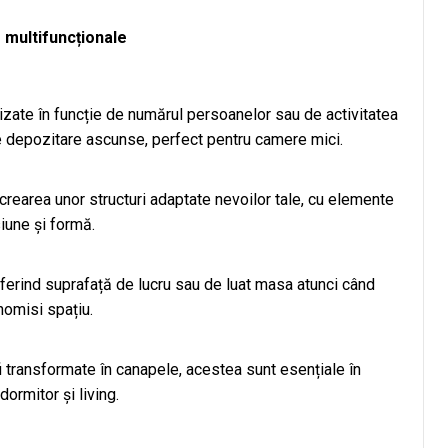
 multifuncționale
izate în funcție de numărul persoanelor sau de activitatea
e depozitare ascunse, perfect pentru camere mici.
earea unor structuri adaptate nevoilor tale, cu elemente
iune și formă.
ferind suprafață de lucru sau de luat masa atunci când
nomisi spațiu.
fi transformate în canapele, acestea sunt esențiale în
ormitor și living.