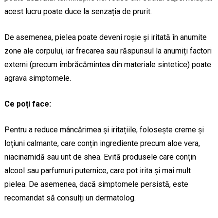
acest lucru poate duce la senzația de prurit.
De asemenea, pielea poate deveni roșie și iritată în anumite
zone ale corpului, iar frecarea sau răspunsul la anumiți factori
externi (precum îmbrăcămintea din materiale sintetice) poate
agrava simptomele.
Ce poți face:
Pentru a reduce mâncărimea și iritațiile, folosește creme și
loțiuni calmante, care conțin ingrediente precum aloe vera,
niacinamidă sau unt de shea. Evită produsele care conțin
alcool sau parfumuri puternice, care pot irita și mai mult
pielea. De asemenea, dacă simptomele persistă, este
recomandat să consulți un dermatolog.