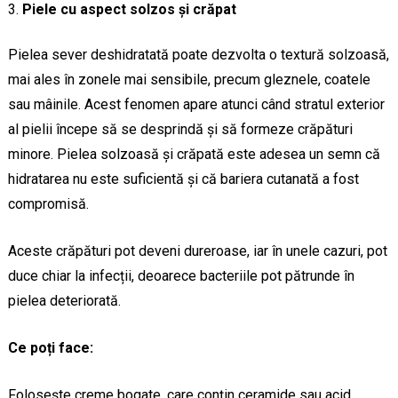
Piele cu aspect solzos și crăpat
Pielea sever deshidratată poate dezvolta o textură solzoasă,
mai ales în zonele mai sensibile, precum gleznele, coatele
sau mâinile. Acest fenomen apare atunci când stratul exterior
al pielii începe să se desprindă și să formeze crăpături
minore. Pielea solzoasă și crăpată este adesea un semn că
hidratarea nu este suficientă și că bariera cutanată a fost
compromisă.
Aceste crăpături pot deveni dureroase, iar în unele cazuri, pot
duce chiar la infecții, deoarece bacteriile pot pătrunde în
pielea deteriorată.
Ce poți face:
Folosește creme bogate, care conțin ceramide sau acid