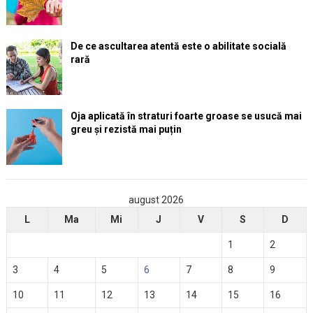
De ce ascultarea atentă este o abilitate socială
rară
Oja aplicată în straturi foarte groase se usucă mai
greu și rezistă mai puțin
august 2026
L
Ma
Mi
J
V
S
D
1
2
3
4
5
6
7
8
9
10
11
12
13
14
15
16