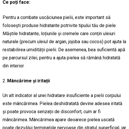
Ce poți face:
Pentru a combate uscăciunea pielii, este important să
folosești produse hidratante potrivite tipului tău de piele.
Măștile hidratante, loțiunile și cremele care conțin uleiuri
naturale (precum uleiul de argan, jojoba sau cocos) pot ajuta la
restabilirea umidității pielii. De asemenea, bea suficientă apă
pe parcursul zilei, pentru a ajuta pielea să rămână hidratată
din interior.
Mâncărime și iritații
Un alt indicator al unei hidratare insuficiente a pielii corpului
este mâncărimea. Pielea deshidratată devine adesea iritată
și poate provoca senzații de disconfort, cum ar fi
mâncărimea. Mâncărimea apare deoarece pielea uscată
poate dezvălui terminațiile nervoase din stratul superficial, iar