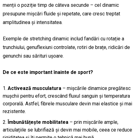
menții o poziție timp de câteva secunde – cel dinamic
presupune mișcări fluide și repetate, care cresc treptat
amplitudinea și intensitatea.
Exemple de stretching dinamic includ fandări cu rotație a
trunchiului, genuflexiuni controlate, rotiri de brațe, ridicări de
genunchi sau sărituri ușoare.
De ce este important înainte de sport?
Activează musculatura
– mișcările dinamice pregătesc
mușchii pentru efort, crescând fluxul sanguin și temperatura
corporală. Astfel, fibrele musculare devin mai elastice și mai
rezistente.
Îmbunătățește mobilitatea
– prin mișcările ample,
articulațiile se lubrifiază și devin mai mobile, ceea ce reduce
rigiditatea și îți permite o tehnică mai bună.