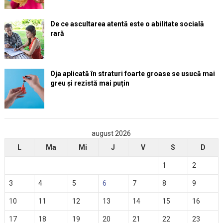
De ce ascultarea atentă este o abilitate socială
rară
Oja aplicată în straturi foarte groase se usucă mai
greu și rezistă mai puțin
august 2026
L
Ma
Mi
J
V
S
D
1
2
3
4
5
6
7
8
9
10
11
12
13
14
15
16
17
18
19
20
21
22
23