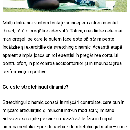
Mulți dintre noi suntem tentați să începem antrenamentul
direct, fără o pregătire adecvată. Totuși, una dintre cele mai
mari greșeli pe care le putem face este să sărim peste
încălzire și exercițiile de stretching dinamic. Această etapă
aparent simplă joacă un rol esențial în pregătirea corpului
pentru efort, în prevenirea accidentărilor și în îmbunătățirea
performanței sportive.
Ce este stretchingul dinamic?
Stretchingul dinamic constă în mișcări controlate, care pun în
mișcare articulațiile și mușchii într-un mod activ, imitând
adesea exercițiile pe care urmează să le faci în timpul
antrenamentului. Spre deosebire de stretchingul static – unde