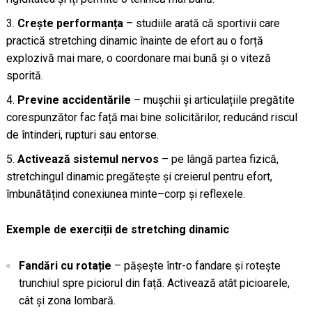
Crește performanța
– studiile arată că sportivii care
practică stretching dinamic înainte de efort au o forță
explozivă mai mare, o coordonare mai bună și o viteză
sporită.
Previne accidentările
– mușchii și articulațiile pregătite
corespunzător fac față mai bine solicitărilor, reducând riscul
de întinderi, rupturi sau entorse.
Activează sistemul nervos
– pe lângă partea fizică,
stretchingul dinamic pregătește și creierul pentru efort,
îmbunătățind conexiunea minte–corp și reflexele.
Exemple de exerciții de stretching dinamic
Fandări cu rotație
– pășește într-o fandare și rotește
trunchiul spre piciorul din față. Activează atât picioarele,
cât și zona lombară.