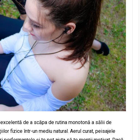
 excelentă de a scăpa de rutina monotonă a sălii de
iilor fizice într-un mediu natural. Aerul curat, peisajele
ori performanțele și te pot ajuta să te menții motivat. Dacă