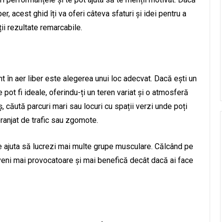
r, acest ghid îți va oferi câteva sfaturi și idei pentru a
ii rezultate remarcabile.
t în aer liber este alegerea unui loc adecvat. Dacă ești un
ile pot fi ideale, oferindu-ți un teren variat și o atmosferă
aș, căută parcuri mari sau locuri cu spații verzi unde poți
eranjat de trafic sau zgomote.
e ajuta să lucrezi mai multe grupe musculare. Călcând pe
eveni mai provocatoare și mai benefică decât dacă ai face