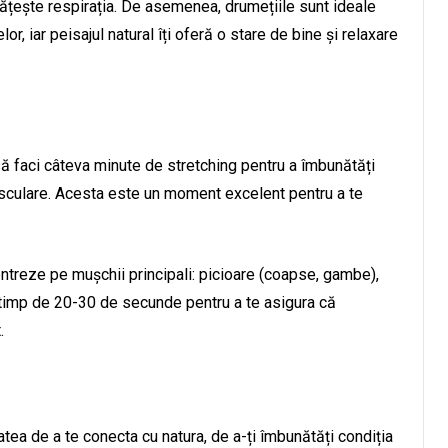
ătățește respirația. De asemenea, drumețiile sunt ideale
r, iar peisajul natural îți oferă o stare de bine și relaxare
ă faci câteva minute de stretching pentru a îmbunătăți
 musculare. Acesta este un moment excelent pentru a te
entreze pe mușchii principali: picioare (coapse, gambe),
re timp de 20-30 de secunde pentru a te asigura că
.
atea de a te conecta cu natura, de a-ți îmbunătăți condiția