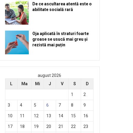
De ce ascultarea atentă este o
abilitate socială rară
Oja aplicată în straturi foarte
groase se usucă mai greu și
rezistă mai puțin
august 2026
L
Ma
Mi
J
V
S
D
1
2
3
4
5
6
7
8
9
10
11
12
13
14
15
16
17
18
19
20
21
22
23