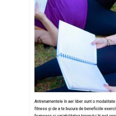
Antrenamentele în aer liber sunt o modalitate
fitness și de a te bucura de beneficiile exerciț
frumoase și variabilitatea terenului îți pot sp