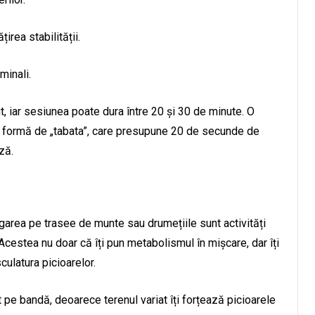
irea stabilității.
minali.
it, iar sesiunea poate dura între 20 și 30 de minute. O
b formă de „tabata”, care presupune 20 de secunde de
ză.
ergarea pe trasee de munte sau drumețiile sunt activități
Acestea nu doar că îți pun metabolismul în mișcare, dar îți
ulatura picioarelor.
 pe bandă, deoarece terenul variat îți forțează picioarele