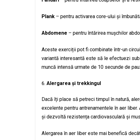
Plank
– pentru activarea core-ului și îmbunătăț
Abdomene
– pentru întărirea mușchilor abdo
Aceste exerciții pot fi combinate într-un circu
variantă interesantă este să le efectuezi su
muncă intensă urmate de 10 secunde de pau
Alergarea și trekkingul
Dacă îți place să petreci timpul în natură, al
excelente pentru antrenamentele în aer liber. 
și dezvoltă rezistența cardiovasculară și musc
Alergarea în aer liber este mai benefică decât