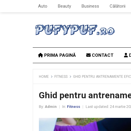
Auto
Beauty
Business
Călătorii
PRIMA PAGINĂ
CONTACT
D
HOME
FITNESS
GHID PENTRU ANTRENAMENTE EFICI
Ghid pentru antrenament
By:
Admin
In:
Fitness
Last updated:
24 martie 20
|
|