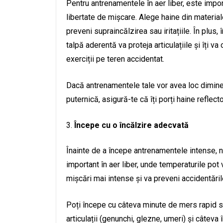
Pentru antrenamentele în aer liber, este impor
libertate de mișcare. Alege haine din material
preveni supraincălzirea sau iritațiile. În plus
talpă aderentă va proteja articulațiile și îți va
exerciții pe teren accidentat.
Dacă antrenamentele tale vor avea loc dimin
puternică, asigură-te că îți porți haine reflect
Începe cu o încălzire adecvată
Înainte de a începe antrenamentele intense, nu 
important în aer liber, unde temperaturile pot va
mișcări mai intense și va preveni accidentăril
Poți începe cu câteva minute de mers rapid sa
articulații (genunchi, glezne, umeri) și câteva î