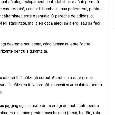
tant să alegi echipament confortabil, care să îți permită
e care respiră, cum ar fi bumbacul sau poliesterul, pentru a
, încălțămintea este esențială. O pereche de adidași cu
 oferi stabilitate, mai ales dacă alegi să alergi sau să faci
eața devreme sau seara, când lumina nu este foarte
orizante pentru siguranța ta.
uita să îți încălzești corpul. Acest lucru este și mai
ria. Încălzirea îți va pregăti mușchii și articulațiile pentru
e.
u jogging ușor, urmate de exerciții de mobilitate pentru
ntinderi dinamice pentru mușchii mari (flexii, fandări, rotiri