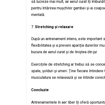
să lucreze mai mult, iar aerul curat îți îmbun
pentru întărirea mușchilor gambei și ai coapselo
mentală.
Stretching și relaxare
După un antrenament intens, este important s
flexibilitatea și a preveni apariția durerilor
bucura de aerul curat și de liniștea din jur.
Exercițiile de stretching ar trebui să se conc
spate, șolduri și umeri. Ține fiecare întinde
musculatura se relaxează și se întinde corect
Concluzie
Antrenamentele în aer liber îți oferă oportunit