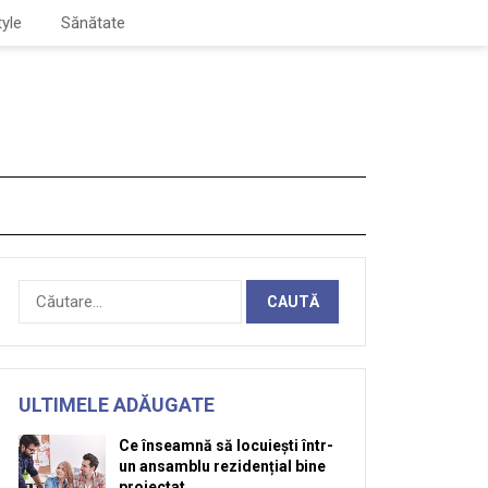
tyle
Sănătate
Caută
după:
ULTIMELE ADĂUGATE
Ce înseamnă să locuiești într-
un ansamblu rezidențial bine
proiectat