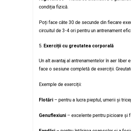
condiția fizică.
Poți face câte 30 de secunde din fiecare ex
circuitul de 3-4 ori pentru un antrenament efi
Exerciții cu greutatea corporală
Un alt avantaj al antrenamentelor în aer liber
face o sesiune completă de exerciții. Greutatea
Exemple de exerciții:
Flotări
– pentru a lucra pieptul, umerii și trice
Genuflexiuni
– excelente pentru picioare și 
Fandări
– pentru întărirea coapselor și a fesie