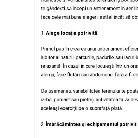
te gândești să începi un antrenament în aer libe
face cele mai bune alegeri, astfel încât să obț
Alege locația potrivită
Primul pas în crearea unui antrenament eficien
iubitor al naturii, parcurile, pădurile sau lacur
relaxantă. În cazul în care locuiești într-un or
alerga, face flotări sau abdomene, fără a fi d
De asemenea, variabilitatea terenului te poat
iarbă, pământ sau pietriș, activitatea ta va d
aceleași exerciții pe o suprafață plată.
Îmbrăcămintea și echipamentul potrivit