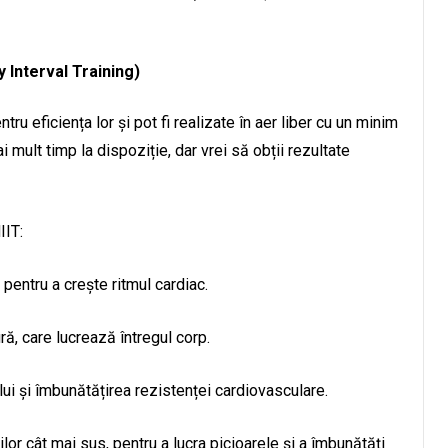
 Interval Training)
u eficiența lor și pot fi realizate în aer liber cu un minim
mult timp la dispoziție, dar vrei să obții rezultate
IIT:
a pentru a crește ritmul cardiac.
ră, care lucrează întregul corp.
lui și îmbunătățirea rezistenței cardiovasculare.
lor cât mai sus, pentru a lucra picioarele și a îmbunătăți