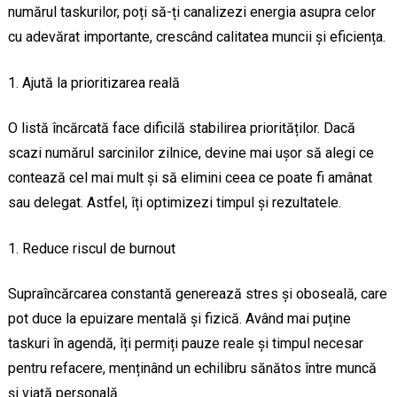
numărul taskurilor, poți să-ți canalizezi energia asupra celor
cu adevărat importante, crescând calitatea muncii și eficiența.
Ajută la prioritizarea reală
O listă încărcată face dificilă stabilirea priorităților. Dacă
scazi numărul sarcinilor zilnice, devine mai ușor să alegi ce
contează cel mai mult și să elimini ceea ce poate fi amânat
sau delegat. Astfel, îți optimizezi timpul și rezultatele.
Reduce riscul de burnout
Supraîncărcarea constantă generează stres și oboseală, care
pot duce la epuizare mentală și fizică. Având mai puține
taskuri în agendă, îți permiți pauze reale și timpul necesar
pentru refacere, menținând un echilibru sănătos între muncă
și viață personală.