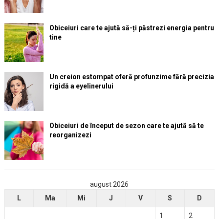
Obiceiuri care te ajută să-ți păstrezi energia pentru
tine
Un creion estompat oferă profunzime fără precizia
rigidă a eyelinerului
Obiceiuri de început de sezon care te ajută să te
reorganizezi
august 2026
L
Ma
Mi
J
V
S
D
1
2