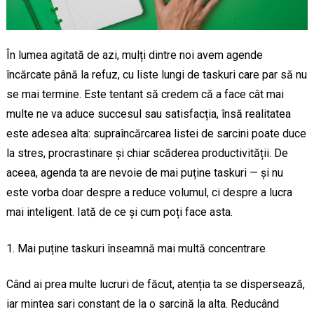
În lumea agitată de azi, mulți dintre noi avem agende
încărcate până la refuz, cu liste lungi de taskuri care par să nu
se mai termine. Este tentant să credem că a face cât mai
multe ne va aduce succesul sau satisfacția, însă realitatea
este adesea alta: supraîncărcarea listei de sarcini poate duce
la stres, procrastinare și chiar scăderea productivității. De
aceea, agenda ta are nevoie de mai puține taskuri — și nu
este vorba doar despre a reduce volumul, ci despre a lucra
mai inteligent. Iată de ce și cum poți face asta.
Mai puține taskuri înseamnă mai multă concentrare
Când ai prea multe lucruri de făcut, atenția ta se dispersează,
iar mintea sari constant de la o sarcină la alta. Reducând