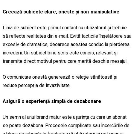
Creează subiecte clare, oneste și non-manipulative
Linia de subiect este primul contact cu utilizatorul și trebuie
să reflecte realitatea din e-mail. Evită tacticile înșelătoare sau
excesiv de dramatice, deoarece acestea conduc la pierderea
încrederii. Un subiect bine scris este concis, relevant și
transmite direct motivul pentru care merită deschis mesajul.
O comunicare onestă generează o relație sănătoasă și
reduce percepția de invazivitate.
Asigură o experiență simplă de dezabonare
Un semn al unui brand matur este ușurința cu care un abonat
se poate dezabona. Procesele complicate sau încercările de
a bloca dezabonările frustratează utilizatorii și pot genera