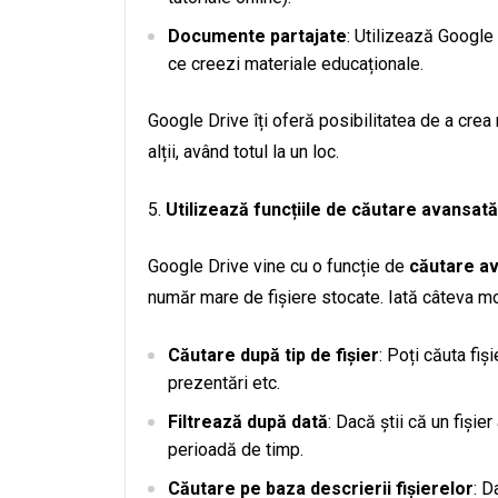
Documente partajate
: Utilizează Google
ce creezi materiale educaționale.
Google Drive îți oferă posibilitatea de a crea 
alții, având totul la un loc.
Utilizează funcțiile de căutare avansată
Google Drive vine cu o funcție de
căutare a
număr mare de fișiere stocate. Iată câteva mod
Căutare după tip de fișier
: Poți căuta fiș
prezentări etc.
Filtrează după dată
: Dacă știi că un fișie
perioadă de timp.
Căutare pe baza descrierii fișierelor
: D