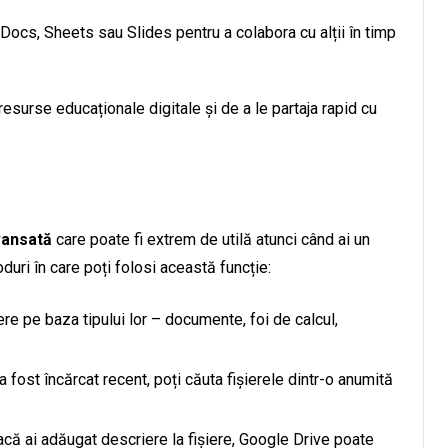
 Docs, Sheets sau Slides pentru a colabora cu alții în timp
resurse educaționale digitale și de a le partaja rapid cu
vansată
care poate fi extrem de utilă atunci când ai un
uri în care poți folosi această funcție:
iere pe baza tipului lor – documente, foi de calcul,
r a fost încărcat recent, poți căuta fișierele dintr-o anumită
acă ai adăugat descriere la fișiere, Google Drive poate