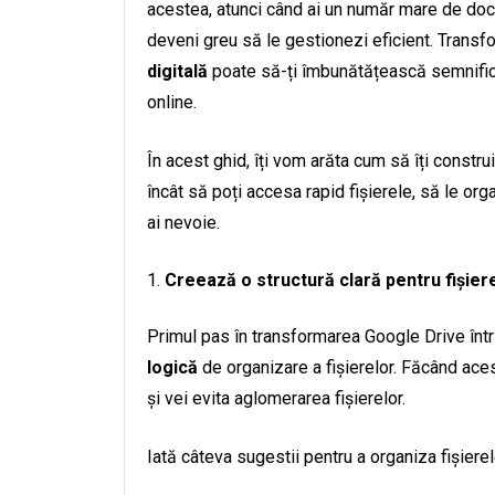
acestea, atunci când ai un număr mare de docum
deveni greu să le gestionezi eficient. Transf
digitală
poate să-ți îmbunătățească semnifica
online.
În acest ghid, îți vom arăta cum să îți constru
încât să poți accesa rapid fișierele, să le org
ai nevoie.
Creează o structură clară pentru fișiere
Primul pas în transformarea Google Drive într
logică
de organizare a fișierelor. Făcând ace
și vei evita aglomerarea fișierelor.
Iată câteva sugestii pentru a organiza fișierel