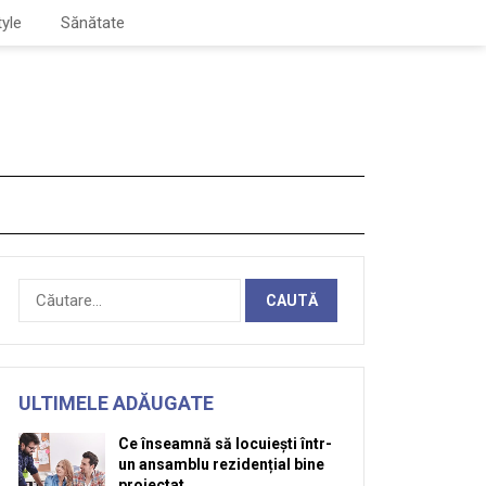
tyle
Sănătate
Caută
după:
ULTIMELE ADĂUGATE
Ce înseamnă să locuiești într-
un ansamblu rezidențial bine
proiectat