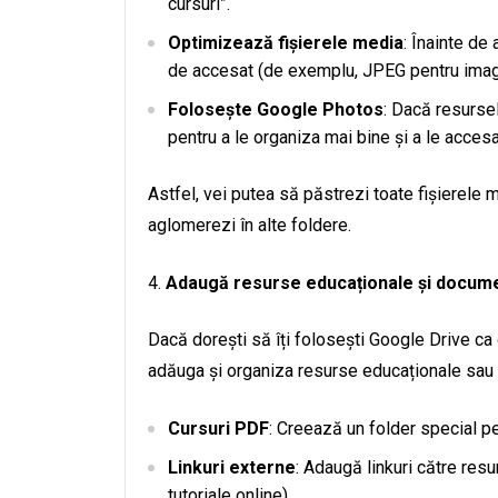
cursuri”.
Optimizează fișierele media
: Înainte de 
de accesat (de exemplu, JPEG pentru imagi
Folosește Google Photos
: Dacă resursel
pentru a le organiza mai bine și a le accesa
Astfel, vei putea să păstrezi toate fișierele m
aglomerezi în alte foldere.
Adaugă resurse educaționale și docume
Dacă dorești să îți folosești Google Drive ca 
adăuga și organiza resurse educaționale sau d
Cursuri PDF
: Creează un folder special pen
Linkuri externe
: Adaugă linkuri către res
tutoriale online).