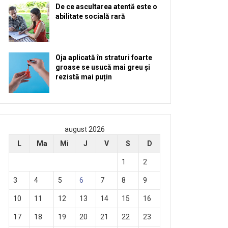
De ce ascultarea atentă este o
abilitate socială rară
Oja aplicată în straturi foarte
groase se usucă mai greu și
rezistă mai puțin
august 2026
L
Ma
Mi
J
V
S
D
1
2
3
4
5
6
7
8
9
10
11
12
13
14
15
16
17
18
19
20
21
22
23