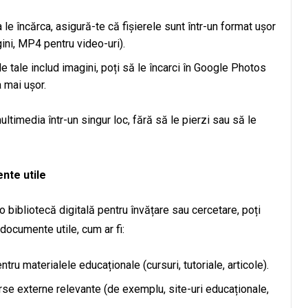
a le încărca, asigură-te că fișierele sunt într-un format ușor
ni, MP4 pentru video-uri).
e tale includ imagini, poți să le încarci în Google Photos
 mai ușor.
ultimedia într-un singur loc, fără să le pierzi sau să le
nte utile
o bibliotecă digitală pentru învățare sau cercetare, poți
ocumente utile, cum ar fi:
tru materialele educaționale (cursuri, tutoriale, articole).
urse externe relevante (de exemplu, site-uri educaționale,