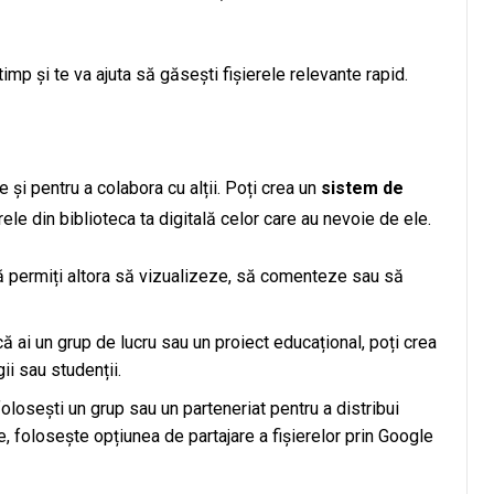
imp și te va ajuta să găsești fișierele relevante rapid.
e și pentru a colabora cu alții. Poți crea un
sistem de
ele din biblioteca ta digitală celor care au nevoie de ele.
să permiți altora să vizualizeze, să comenteze sau să
că ai un grup de lucru sau un proiect educațional, poți crea
ii sau studenții.
folosești un grup sau un parteneriat pentru a distribui
, folosește opțiunea de partajare a fișierelor prin Google