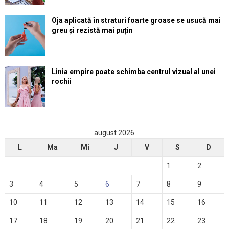
Oja aplicată în straturi foarte groase se usucă mai
greu și rezistă mai puțin
Linia empire poate schimba centrul vizual al unei
rochii
august 2026
L
Ma
Mi
J
V
S
D
1
2
3
4
5
6
7
8
9
10
11
12
13
14
15
16
17
18
19
20
21
22
23