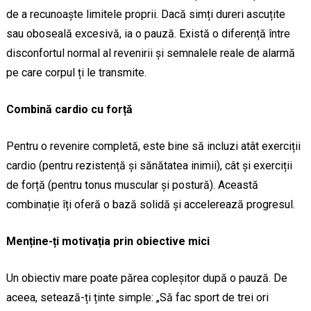
de a recunoaște limitele proprii. Dacă simți dureri ascuțite
sau oboseală excesivă, ia o pauză. Există o diferență între
disconfortul normal al revenirii și semnalele reale de alarmă
pe care corpul ți le transmite.
Combină cardio cu forță
Pentru o revenire completă, este bine să incluzi atât exerciții
cardio (pentru rezistență și sănătatea inimii), cât și exerciții
de forță (pentru tonus muscular și postură). Această
combinație îți oferă o bază solidă și accelerează progresul.
Menține-ți motivația prin obiective mici
Un obiectiv mare poate părea copleșitor după o pauză. De
aceea, setează-ți ținte simple: „Să fac sport de trei ori