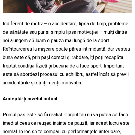
Indiferent de motiv – o accidentare, lipsa de timp, probleme
de sănătate sau pur și simplu lipsa motivației – mulți dintre
noi ajungem să luăm o pauză mai lungă de la sport.
Reîntoarcerea la mișcare poate părea intimidantă, dar vestea
bună este că, prin pași corecți și răbdare, îți poți recăpăta
treptat condiția fizică și bucuria de a face sport. Important
este să abordezi procesul cu echilibru, astfel încât să previi
accidentările și să îți menții motivația.
Acceptă-ți nivelul actual
Primul pas este să fii realist. Corpul tău nu va putea să facă
imediat ceea ce reușea înainte de pauză, iar acest lucru este
normal. În loc să te compari cu performanțele anterioare,