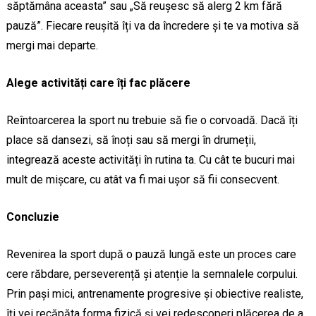
săptămâna aceasta” sau „Să reușesc să alerg 2 km fără
pauză”. Fiecare reușită îți va da încredere și te va motiva să
mergi mai departe.
Alege activități care îți fac plăcere
Reîntoarcerea la sport nu trebuie să fie o corvoadă. Dacă îți
place să dansezi, să înoți sau să mergi în drumeții,
integrează aceste activități în rutina ta. Cu cât te bucuri mai
mult de mișcare, cu atât va fi mai ușor să fii consecvent.
Concluzie
Revenirea la sport după o pauză lungă este un proces care
cere răbdare, perseverență și atenție la semnalele corpului.
Prin pași mici, antrenamente progresive și obiective realiste,
îți vei recăpăta forma fizică și vei redescoperi plăcerea de a