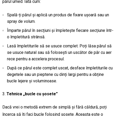
părul umed. Iată cum:
Spală-ți părul și aplică un produs de fixare ușoară sau un
spray de volum.
Împarte părul în secțiuni și împletește fiecare secțiune într-
o împletitură strânsă.
Lasă împletiturile să se usuce complet. Poți lăsa părul să
se usuce natural sau să folosești un uscător de păr cu aer
rece pentru a accelera procesul.
După ce părul este complet uscat, desface împletiturile cu
degetele sau un pieptene cu dinți largi pentru a obține
bucle lejere și voluminoase.
Tehnica „bucle cu șosete”
Dacă vrei o metodă extrem de simplă și fără căldură, poți
încerca să îți faci bucle folosind șosete. Aceasta este o