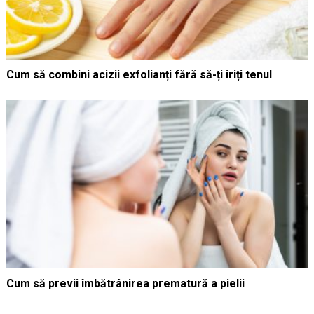
Cum să combini acizii exfolianți fără să-ți iriți tenul
Cum să previi îmbătrânirea prematură a pielii