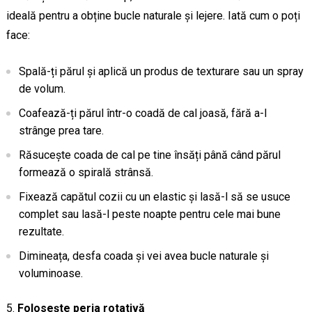
ideală pentru a obține bucle naturale și lejere. Iată cum o poți
face:
Spală-ți părul și aplică un produs de texturare sau un spray
de volum.
Coafează-ți părul într-o coadă de cal joasă, fără a-l
strânge prea tare.
Răsucește coada de cal pe tine însăți până când părul
formează o spirală strânsă.
Fixează capătul cozii cu un elastic și lasă-l să se usuce
complet sau lasă-l peste noapte pentru cele mai bune
rezultate.
Dimineața, desfa coada și vei avea bucle naturale și
voluminoase.
Folosește peria rotativă