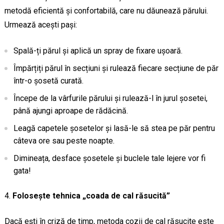
metodă eficientă și confortabilă, care nu dăunează părului.
Urmează acești pași:
Spală-ți părul și aplică un spray de fixare ușoară.
Împărțiți părul în secțiuni și rulează fiecare secțiune de păr
într-o șosetă curată.
Începe de la vârfurile părului și rulează-l în jurul șosetei,
până ajungi aproape de rădăcină.
Leagă capetele șosetelor și lasă-le să stea pe păr pentru
câteva ore sau peste noapte.
Dimineața, desface șosetele și buclele tale lejere vor fi
gata!
Folosește tehnica „coada de cal răsucită”
Dacă ești în criză de timp, metoda cozii de cal răsucite este