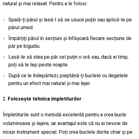
natural și mai relaxat. Pentru a le folosi:
Spală-ți părul și lasă-l să se usuce puțin sau aplică-le pe
părul umed.
Împărțiți părul în secțiuni și înfășoară fiecare secțiune de
păr pe bigudiu.
Lasă-le să stea pe păr cel puțin o oră sau, dacă ai timp,
poți să le lași peste noapte.
După ce le îndepărtezi, pieptănă-ți buclele cu degetele
pentru un efect mai natural și mai lejer.
Folosește tehnica împletiturilor
Împletiturile sunt o metodă excelentă pentru a crea bucle
voluminoase și lejere, iar avantajul este că nu ai nevoie de
niciun instrument special. Poți crea buclele dorite chiar și pe