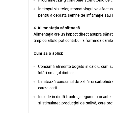
Programează-ți controale stomatologice cel
În timpul vizitelor, stomatologul va efectua
pentru a depista semne de inflamație sau i
Alimentația sănătoasă
Alimentația are un impact direct asupra sănătăți
timp ce altele pot contribui la formarea cariilo
Cum să o aplici:
Consumă alimente bogate în calciu, cum sun
întări smalțul dinților.
Limitează consumul de zahăr și carbohidrați
cauza carii.
Include în dietă fructe și legume crocante, c
și stimularea producției de salivă, care pro