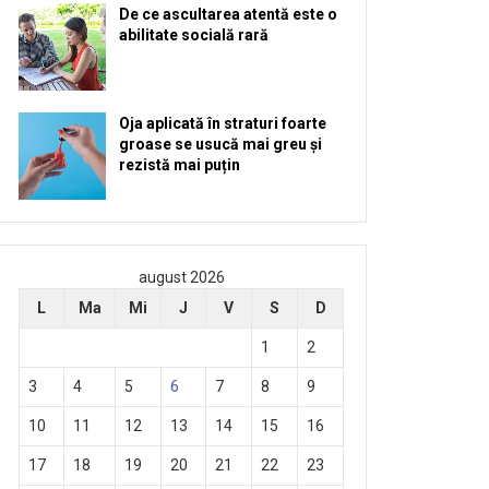
De ce ascultarea atentă este o
abilitate socială rară
Oja aplicată în straturi foarte
groase se usucă mai greu și
rezistă mai puțin
august 2026
L
Ma
Mi
J
V
S
D
1
2
3
4
5
6
7
8
9
10
11
12
13
14
15
16
17
18
19
20
21
22
23