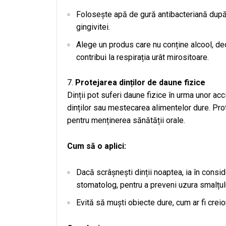
Folosește apă de gură antibacteriană după p
gingivitei.
Alege un produs care nu conține alcool, d
contribui la respirația urât mirositoare.
Protejarea dinților de daune fizice
Dinții pot suferi daune fizice în urma unor acc
dinților sau mestecarea alimentelor dure. Prot
pentru menținerea sănătății orale.
Cum să o aplici:
Dacă scrâșnești dinții noaptea, ia în consi
stomatolog, pentru a preveni uzura smalțul
Evită să muști obiecte dure, cum ar fi creion