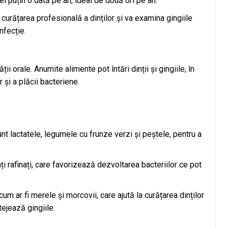
 puțin o dată pe an, ideal de două ori pe an.
 curățarea profesională a dinților și va examina gingiile
nfecție.
i orale. Anumite alimente pot întări dinții și gingiile, în
r și a plăcii bacteriene.
t lactatele, legumele cu frunze verzi și peștele, pentru a
 rafinați, care favorizează dezvoltarea bacteriilor ce pot
um ar fi merele și morcovii, care ajută la curățarea dinților
tejează gingiile.