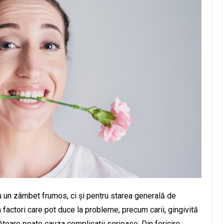
u un zâmbet frumos, ci și pentru starea generală de
la factori care pot duce la probleme, precum carii, gingivită
zătoare poate cauza complicații serioase. Din fericire,