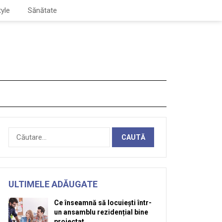
tyle
Sănătate
Caută
după:
ULTIMELE ADĂUGATE
Ce înseamnă să locuiești într-
un ansamblu rezidențial bine
proiectat