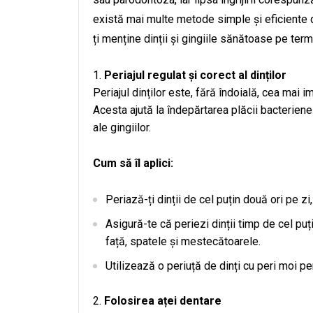
există mai multe metode simple și eficiente de
ți menține dinții și gingiile sănătoase pe term
Periajul regulat și corect al dinților
Periajul dinților este, fără îndoială, cea ma
Acesta ajută la îndepărtarea plăcii bacteriene ș
ale gingiilor.
Cum să îl aplici:
Periază-ți dinții de cel puțin două ori pe zi
Asigură-te că periezi dinții timp de cel puț
față, spatele și mestecătoarele.
Utilizează o periuță de dinți cu peri moi pen
Folosirea aței dentare