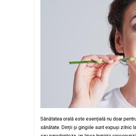
Sănătatea orală este esențială nu doar pentr
sănătate. Dinții și gingiile sunt expuși zilnic 
sau parodontoza, iar lipsa îngrijirii corespun