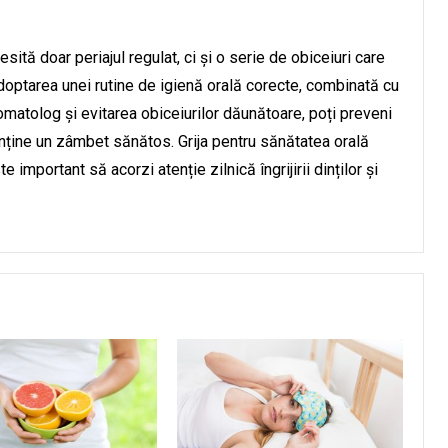
esită doar periajul regulat, ci și o serie de obiceiuri care
doptarea unei rutine de igienă orală corecte, combinată cu
omatolog și evitarea obiceiurilor dăunătoare, poți preveni
enține un zâmbet sănătos. Grija pentru sănătatea orală
 important să acorzi atenție zilnică îngrijirii dinților și