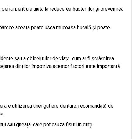
eriaj pentru a ajuta la reducerea bacteriilor și prevenirea
eoarece acesta poate usca mucoasa bucală și poate
idente sau a obiceiurilor de viață, cum ar fi scrâșnirea
ejarea dinților împotriva acestor factori este importantă
derare utilizarea unei gutiere dentare, recomandată de
ui.
ul sau gheața, care pot cauza fisuri în dinți.