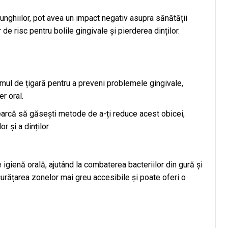
 unghiilor, pot avea un impact negativ asupra sănătății
 de risc pentru bolile gingivale și pierderea dinților.
mul de țigară pentru a preveni problemele gingivale,
er oral.
cearcă să găsești metode de a-ți reduce acest obicei,
 și a dinților.
 igienă orală, ajutând la combaterea bacteriilor din gură și
a curățarea zonelor mai greu accesibile și poate oferi o