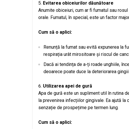
Evitarea obiceiurilor dăunătoare
Anumite obiceiuri, cum ar fi fumatul sau rosul
orale. Fumatul, în special, este un factor major
Cum să o aplici:
Renunță la fumat sau evită expunerea la fu
respirația urât mirositoare și riscul de canc
Dacă ai tendința de a-ți roade unghiile, în
deoarece poate duce la deteriorarea gingiilor
Utilizarea apei de gură
Apa de gură este un supliment util în rutina de
la prevenirea infecțiilor gingivale. Ea ajută l
senzație de prospețime pe termen lung.
Cum să o aplici: