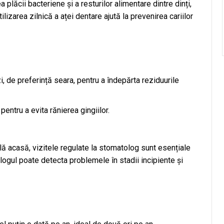
plăcii bacteriene și a resturilor alimentare dintre dinți,
lizarea zilnică a aței dentare ajută la prevenirea cariilor
i, de preferință seara, pentru a îndepărta reziduurile
pentru a evita rănierea gingiilor.
lă acasă, vizitele regulate la stomatolog sunt esențiale
ogul poate detecta problemele în stadii incipiente și