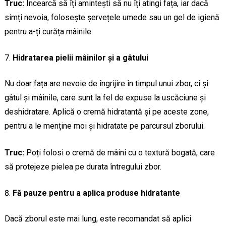
Truc:
Încearcă să îți amintești să nu îți atingi fața, iar dacă
simți nevoia, folosește șervețele umede sau un gel de igienă
pentru a-ți curăța mâinile.
Hidratarea pielii mâinilor și a gâtului
Nu doar fața are nevoie de îngrijire în timpul unui zbor, ci și
gâtul și mâinile, care sunt la fel de expuse la uscăciune și
deshidratare. Aplică o cremă hidratantă și pe aceste zone,
pentru a le menține moi și hidratate pe parcursul zborului.
Truc:
Poți folosi o cremă de mâini cu o textură bogată, care
să protejeze pielea pe durata întregului zbor.
Fă pauze pentru a aplica produse hidratante
Dacă zborul este mai lung, este recomandat să aplici