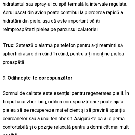
hidratantul sau spray-ul cu apă termală la intervale regulate.
Aerul uscat din avion poate contribui la pierderea rapidă a
hidratării din piele, așa că este important să îți
reîmprospătezi pielea pe parcursul călătoriei.
Truc:
Setează o alarmă pe telefon pentru a-ți reaminti să
aplici hidratare din când în când, pentru a-ți menține pielea
proaspătă.
Odihnește-te corespunzător
Somnul de calitate este esențial pentru regenerarea pielii. În
timpul unui zbor lung, odihna corespunzătoare poate ajuta
pielea să se recupereze mai eficient și să prevină apariția
cearcănelor sau a unui ten obosit. Asigură-te că ai o pernă
confortabilă și o poziție relaxată pentru a dormi cât mai mult