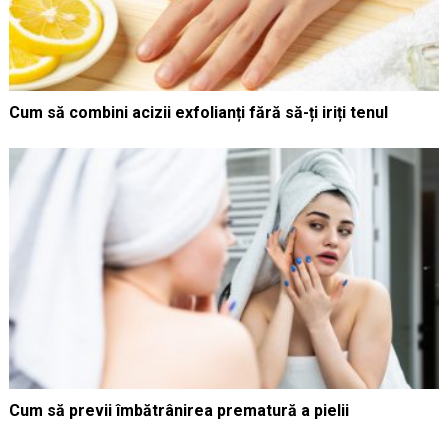
Cum să combini acizii exfolianți fără să-ți iriți tenul
Cum să previi îmbătrânirea prematură a pielii