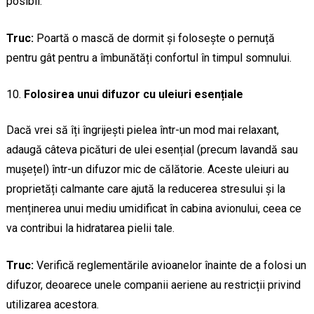
posibil.
Truc:
Poartă o mască de dormit și folosește o pernuță
pentru gât pentru a îmbunătăți confortul în timpul somnului.
Folosirea unui difuzor cu uleiuri esențiale
Dacă vrei să îți îngrijești pielea într-un mod mai relaxant,
adaugă câteva picături de ulei esențial (precum lavandă sau
mușețel) într-un difuzor mic de călătorie. Aceste uleiuri au
proprietăți calmante care ajută la reducerea stresului și la
menținerea unui mediu umidificat în cabina avionului, ceea ce
va contribui la hidratarea pielii tale.
Truc:
Verifică reglementările avioanelor înainte de a folosi un
difuzor, deoarece unele companii aeriene au restricții privind
utilizarea acestora.