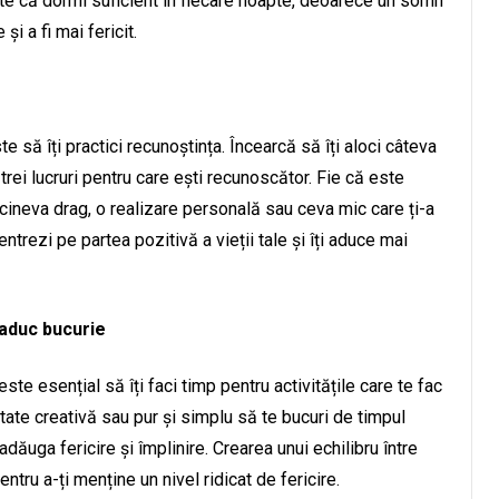
e că dormi suficient în fiecare noapte, deoarece un somn
și a fi mai fericit.
te să îți practici recunoștința. Încearcă să îți aloci câteva
 trei lucruri pentru care ești recunoscător. Fie că este
neva drag, o realizare personală sau ceva mic care ți-a
ntrezi pe partea pozitivă a vieții tale și îți aduce mai
i aduc bucurie
ste esențial să îți faci timp pentru activitățile care te fac
itate creativă sau pur și simplu să te bucuri de timpul
dăuga fericire și împlinire. Crearea unui echilibru între
tru a-ți menține un nivel ridicat de fericire.