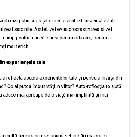
imți mai puțin copleșit și mai echilibrat. Încearcă să îți
ritizezi sarcinile. Astfel, vei evita procrastinarea și vei
ă-ți timp pentru muncă, dar și pentru relaxare, pentru a
ți mai fericit.
 din experiențele tale
 a reflecta asupra experiențelor tale și pentru a învăța din
ne? Ce ai putea îmbunătăți în viitor? Auto-reflecția te ajută
va aduce mai aproape de o viață mai împlinită și mai
mai multă fericire nu presupune schimbări majore, ci