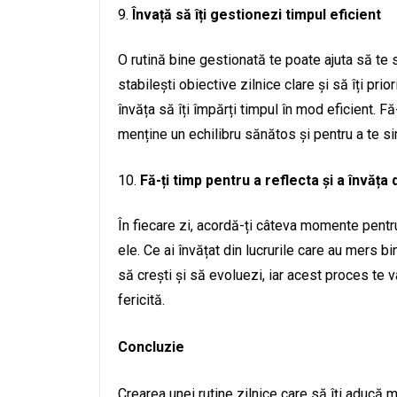
Învață să îți gestionezi timpul eficient
O rutină bine gestionată te poate ajuta să te s
stabilești obiective zilnice clare și să îți prio
învăța să îți împărți timpul în mod eficient. F
menține un echilibru sănătos și pentru a te sim
Fă-ți timp pentru a reflecta și a învăța
În fiecare zi, acordă-ți câteva momente pentru
ele. Ce ai învățat din lucrurile care au mers bi
să crești și să evoluezi, iar acest proces te 
fericită.
Concluzie
Crearea unei rutine zilnice care să îți aducă 