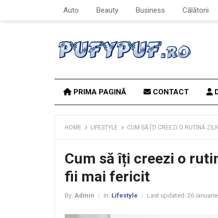
Auto
Beauty
Business
Călătorii
PRIMA PAGINĂ
CONTACT
D
HOME
LIFESTYLE
CUM SĂ ÎȚI CREEZI O RUTINĂ ZILN
Cum să îți creezi o ruti
fii mai fericit
By:
Admin
In:
Lifestyle
Last updated:
26 ianuarie
|
|