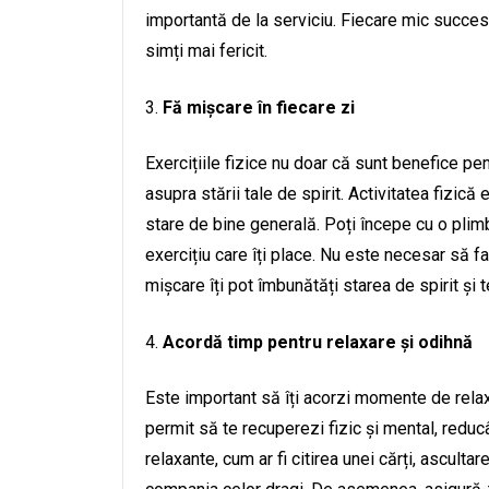
importantă de la serviciu. Fiecare mic succes 
simți mai fericit.
Fă mișcare în fiecare zi
Exercițiile fizice nu doar că sunt benefice pen
asupra stării tale de spirit. Activitatea fizică 
stare de bine generală. Poți începe cu o plimb
exercițiu care îți place. Nu este necesar să f
mișcare îți pot îmbunătăți starea de spirit și t
Acordă timp pentru relaxare și odihnă
Este important să îți acorzi momente de rela
permit să te recuperezi fizic și mental, reducân
relaxante, cum ar fi citirea unei cărți, asculta