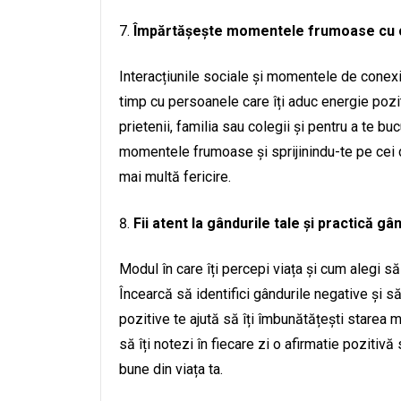
Împărtășește momentele frumoase cu ce
Interacțiunile sociale și momentele de conexiu
timp cu persoanele care îți aduc energie pozit
prietenii, familia sau colegii și pentru a te 
momentele frumoase și sprijinindu-te pe cei dr
mai multă fericire.
Fii atent la gândurile tale și practică gâ
Modul în care îți percepi viața și cum alegi să
Încearcă să identifici gândurile negative și să
pozitive te ajută să îți îmbunătățești starea me
să îți notezi în fiecare zi o afirmatie pozitiv
bune din viața ta.