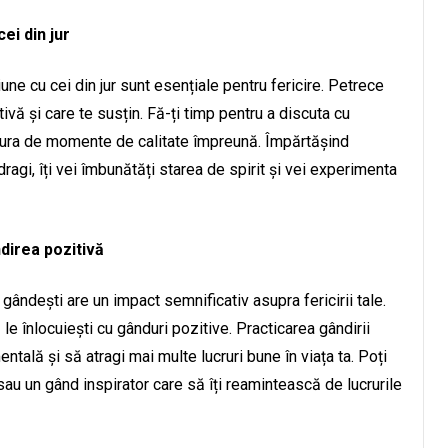
i din jur
ne cu cei din jur sunt esențiale pentru fericire. Petrece
ivă și care te susțin. Fă-ți timp pentru a discuta cu
bucura de momente de calitate împreună. Împărtășind
agi, îți vei îmbunătăți starea de spirit și vei experimenta
ndirea pozitivă
 gândești are un impact semnificativ asupra fericirii tale.
 le înlocuiești cu gânduri pozitive. Practicarea gândirii
ntală și să atragi mai multe lucruri bune în viața ta. Poți
ă sau un gând inspirator care să îți reamintească de lucrurile