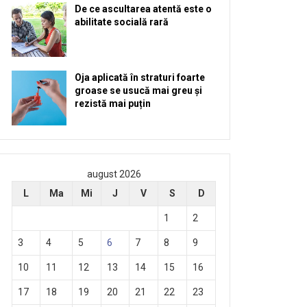
De ce ascultarea atentă este o
abilitate socială rară
Oja aplicată în straturi foarte
groase se usucă mai greu și
rezistă mai puțin
august 2026
L
Ma
Mi
J
V
S
D
1
2
3
4
5
6
7
8
9
10
11
12
13
14
15
16
17
18
19
20
21
22
23