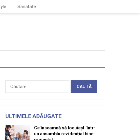
tyle
Sănătate
Caută
după:
ULTIMELE ADĂUGATE
Ce înseamnă să locuiești într-
un ansamblu rezidențial bine
proiectat