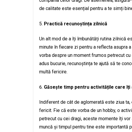
compania celor dragi. De asemenea, asigură-t
de calitate este esențial pentru a te simți bine 
Practică recunoștința zilnică
Un alt mod de a îți îmbunătăți rutina zilnică es
minute în fiecare zi pentru a reflecta asupra a
vorba despre un moment frumos petrecut cu ci
adus bucurie, recunoștința te ajută să te conce
multă fericire.
Găsește timp pentru activitățile care îț
Indiferent de cât de aglomerată este ziua ta, e
fericit. Fie că este vorba de un hobby, o activ
petrecut cu cei dragi, aceste momente îți vor a
muncă și timpul pentru tine este importantă pen