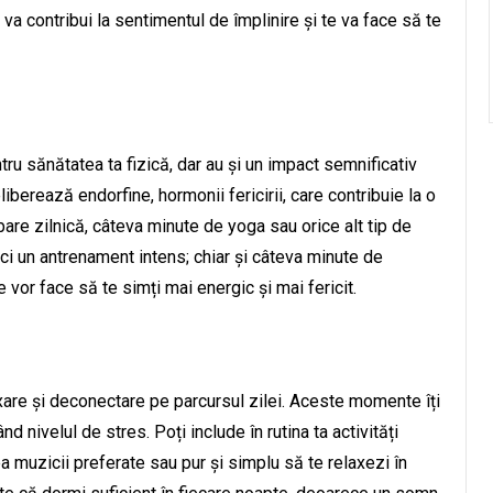
va contribui la sentimentul de împlinire și te va face să te
tru sănătatea ta fizică, dar au și un impact semnificativ
eliberează endorfine, hormonii fericirii, care contribuie la o
are zilnică, câteva minute de yoga sau orice alt tip de
aci un antrenament intens; chiar și câteva minute de
e vor face să te simți mai energic și mai fericit.
xare și deconectare pe parcursul zilei. Aceste momente îți
d nivelul de stres. Poți include în rutina ta activități
rea muzicii preferate sau pur și simplu să te relaxezi în