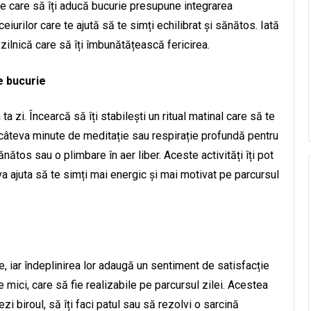
ine care să îți aducă bucurie presupune integrarea
iceiurilor care te ajută să te simți echilibrat și sănătos. Iată
ă zilnică care să îți îmbunătățească fericirea.
ce bucurie
a zi. Încearcă să îți stabilești un ritual matinal care să te
e câteva minute de meditație sau respirație profundă pentru
ănătos sau o plimbare în aer liber. Aceste activități îți pot
 va ajuta să te simți mai energic și mai motivat pe parcursul
ie, iar îndeplinirea lor adaugă un sentiment de satisfacție
ve mici, care să fie realizabile pe parcursul zilei. Acestea
zezi biroul, să îți faci patul sau să rezolvi o sarcină