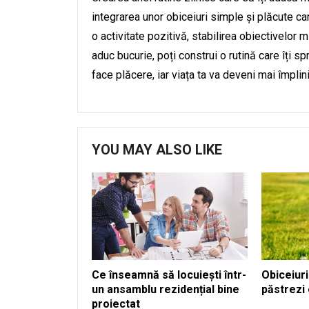
integrarea unor obiceiuri simple și plăcute car
o activitate pozitivă, stabilirea obiectivelor mi
aduc bucurie, poți construi o rutină care îți spr
face plăcere, iar viața ta va deveni mai împlini
YOU MAY ALSO LIKE
Ce înseamnă să locuiești într-
Obiceiuri
un ansamblu rezidențial bine
păstrezi 
proiectat