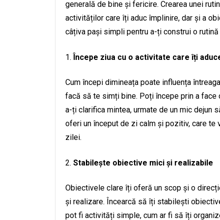
generală de bine și fericire. Crearea unei rut
activităților care îți aduc împlinire, dar și a ob
câțiva pași simpli pentru a-ți construi o rutin
Începe ziua cu o activitate care îți adu
Cum începi dimineața poate influența întreaga t
facă să te simți bine. Poți începe prin a fac
a-ți clarifica mintea, urmate de un mic dejun s
oferi un început de zi calm și pozitiv, care te
zilei.
Stabilește obiective mici și realizabile
Obiectivele clare îți oferă un scop și o direcț
și realizare. Încearcă să îți stabilești obiecti
pot fi activități simple, cum ar fi să îți organi