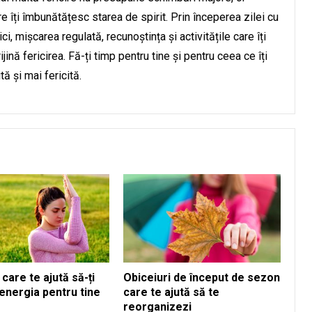
e îți îmbunătățesc starea de spirit. Prin începerea zilei cu
ci, mișcarea regulată, recunoștința și activitățile care îți
ijină fericirea. Fă-ți timp pentru tine și pentru ceea ce îți
tă și mai fericită.
 care te ajută să-ți
Obiceiuri de început de sezon
energia pentru tine
care te ajută să te
reorganizezi