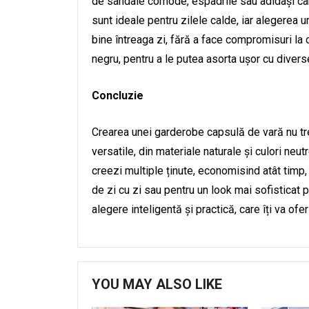
de sandale comode, espadrile sau adidași care
sunt ideale pentru zilele calde, iar alegerea u
bine întreaga zi, fără a face compromisuri la ca
negru, pentru a le putea asorta ușor cu divers
Concluzie
Crearea unei garderobe capsulă de vară nu treb
versatile, din materiale naturale și culori neut
creezi multiple ținute, economisind atât timp, 
de zi cu zi sau pentru un look mai sofisticat
alegere inteligentă și practică, care îți va ofe
YOU MAY ALSO LIKE