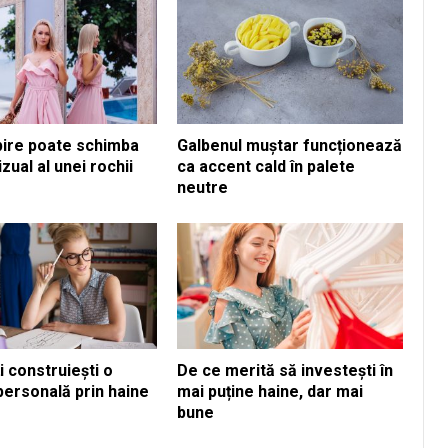
pire poate schimba
Galbenul muștar funcționează
izual al unei rochii
ca accent cald în palete
neutre
i construiești o
De ce merită să investești în
personală prin haine
mai puține haine, dar mai
bune