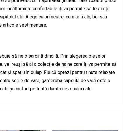
 se potrivesc cu majoritatea ținutelor tale. Aceste piese
nor încălțăminte confortabile îți va permite să te simți
pitolul stil. Alege culori neutre, cum ar fi alb, bej sau
e articole vestimentare.
uie să fie o sarcină dificilă. Prin alegerea pieselor
re, vei reuși să ai o colecție de haine care îți va permite să
cât și spațiu în dulap. Fie că optezi pentru ținute relaxate
 pentru serile de vară, garderoba capsulă de vară este o
ri stil și confort pe toată durata sezonului cald.