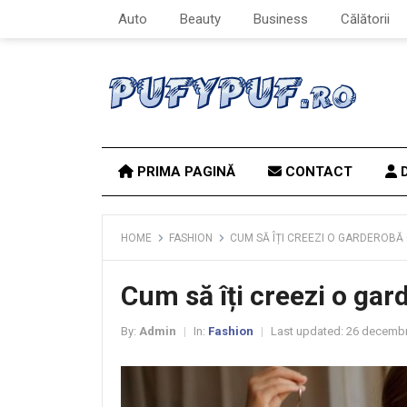
Auto
Beauty
Business
Călătorii
PRIMA PAGINĂ
CONTACT
D
HOME
FASHION
CUM SĂ ÎȚI CREEZI O GARDEROBĂ
Cum să îți creezi o gar
By:
Admin
In:
Fashion
Last updated:
26 decembr
|
|