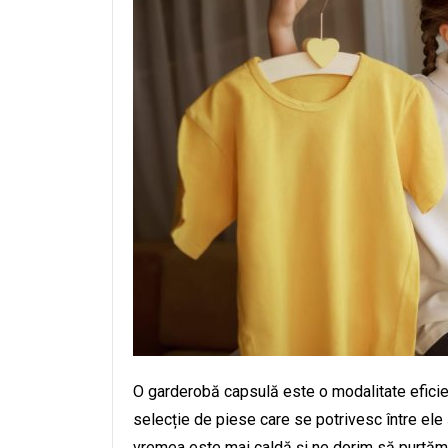
O garderobă capsulă este o modalitate eficient
selecție de piese care se potrivesc între ele ș
vremea este mai caldă și ne dorim să purtăm h