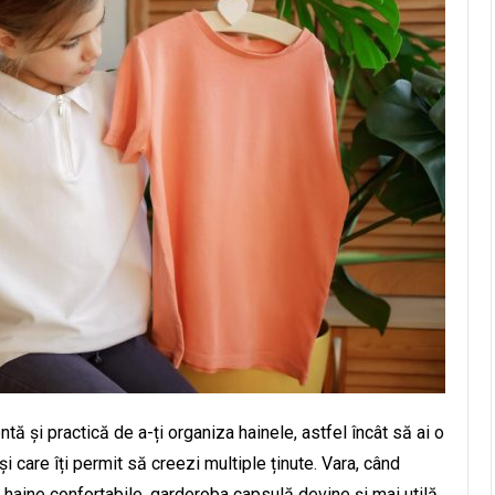
ă și practică de a-ți organiza hainele, astfel încât să ai o
i care îți permit să creezi multiple ținute. Vara, când
aine confortabile, garderoba capsulă devine și mai utilă,