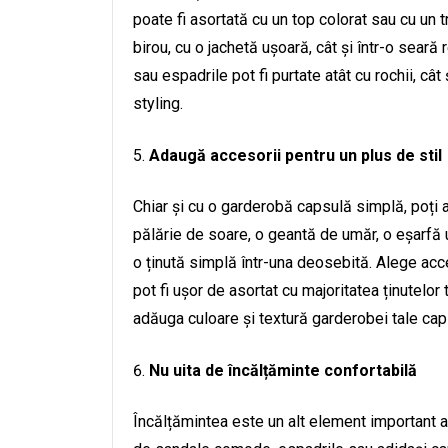
poate fi asortată cu un top colorat sau cu un t
birou, cu o jachetă ușoară, cât și într-o sea
sau espadrile pot fi purtate atât cu rochii, cât 
styling.
Adaugă accesorii pentru un plus de stil
Chiar și cu o garderobă capsulă simplă, poți a
pălărie de soare, o geantă de umăr, o eșarfă
o ținută simplă într-una deosebită. Alege acc
pot fi ușor de asortat cu majoritatea ținutelor
adăuga culoare și textură garderobei tale caps
Nu uita de încălțăminte confortabilă
Încălțămintea este un alt element important 