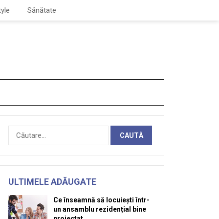
tyle
Sănătate
Caută
după:
ULTIMELE ADĂUGATE
Ce înseamnă să locuiești într-
un ansamblu rezidențial bine
proiectat