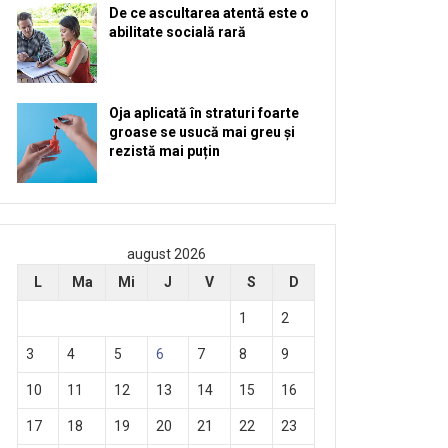
De ce ascultarea atentă este o
abilitate socială rară
Oja aplicată în straturi foarte
groase se usucă mai greu și
rezistă mai puțin
august 2026
L
Ma
Mi
J
V
S
D
1
2
3
4
5
6
7
8
9
10
11
12
13
14
15
16
17
18
19
20
21
22
23