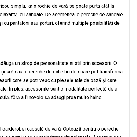
ricou simplu, iar o rochie de vară se poate purta atât la
ră relaxantă, cu sandale. De asemenea, o pereche de sandale
și cu pantaloni sau șorturi, oferind multiple posibilități de
dăuga un strop de personalitate și stil prin accesorii. O
 ușoară sau o pereche de ochelari de soare pot transforma
esorii care se potrivesc cu piesele tale de bază și care
 tale. În plus, accesoriile sunt o modalitate perfectă de a
ulă, fără a fi nevoie să adaugi prea multe haine.
al garderobei capsulă de vară. Optează pentru o pereche