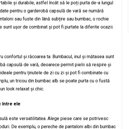
rtabile și durabile, astfel încât să le poți purta de-a lungul
andate pentru o garderobă capsulă de vară se numără
antaloni sau fuste din lână subțire sau bumbac, o rochie
 sunt ușor de combinat și pot fi purtate la diferite ocazii.
ru confortul și răcoarea ta. Bumbacul, inul și mătasea sunt
bă capsulă de vară, deoarece permit pielii să respire și
ideale pentru ținutele de zi cu zi și pot fi combinate cu
mplu, un tricou din bumbac alb se poate purta cu o fustă
un look relaxat și chic.
 între ele
apsulă este versatilitatea. Alege piese care se potrivesc
 moduri. De exemplu, o pereche de pantaloni albi din bumbac