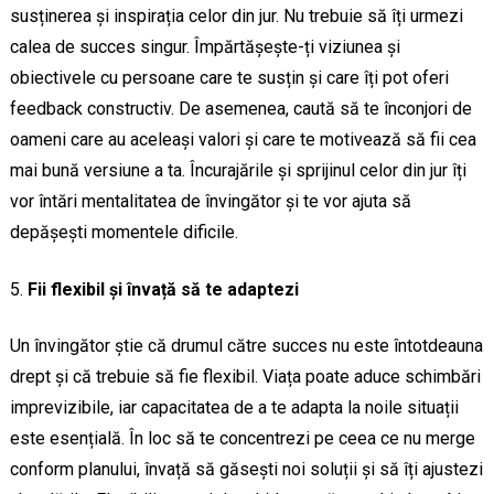
susținerea și inspirația celor din jur. Nu trebuie să îți urmezi
calea de succes singur. Împărtășește-ți viziunea și
obiectivele cu persoane care te susțin și care îți pot oferi
feedback constructiv. De asemenea, caută să te înconjori de
oameni care au aceleași valori și care te motivează să fii cea
mai bună versiune a ta. Încurajările și sprijinul celor din jur îți
vor întări mentalitatea de învingător și te vor ajuta să
depășești momentele dificile.
Fii flexibil și învață să te adaptezi
Un învingător știe că drumul către succes nu este întotdeauna
drept și că trebuie să fie flexibil. Viața poate aduce schimbări
imprevizibile, iar capacitatea de a te adapta la noile situații
este esențială. În loc să te concentrezi pe ceea ce nu merge
conform planului, învață să găsești noi soluții și să îți ajustezi