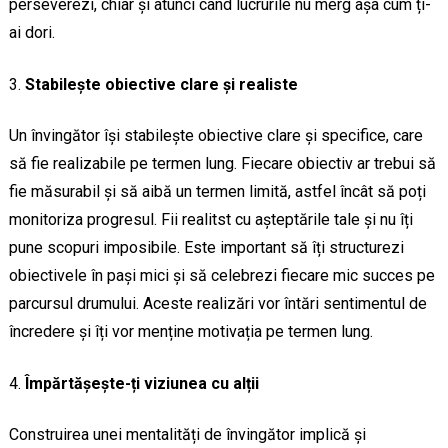
perseverezi, chiar și atunci când lucrurile nu merg așa cum ți-
ai dori.
Stabilește obiective clare și realiste
Un învingător își stabilește obiective clare și specifice, care
să fie realizabile pe termen lung. Fiecare obiectiv ar trebui să
fie măsurabil și să aibă un termen limită, astfel încât să poți
monitoriza progresul. Fii realitst cu așteptările tale și nu îți
pune scopuri imposibile. Este important să îți structurezi
obiectivele în pași mici și să celebrezi fiecare mic succes pe
parcursul drumului. Aceste realizări vor întări sentimentul de
încredere și îți vor menține motivația pe termen lung.
Împărtășește-ți viziunea cu alții
Construirea unei mentalități de învingător implică și