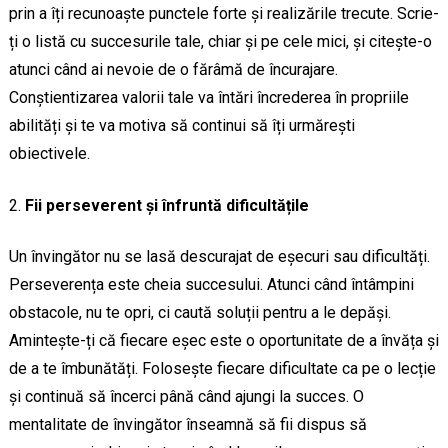
prin a îți recunoaște punctele forte și realizările trecute. Scrie-
ți o listă cu succesurile tale, chiar și pe cele mici, și citește-o
atunci când ai nevoie de o fărâmă de încurajare.
Conștientizarea valorii tale va întări încrederea în propriile
abilități și te va motiva să continui să îți urmărești
obiectivele.
Fii perseverent și înfruntă dificultățile
Un învingător nu se lasă descurajat de eșecuri sau dificultăți.
Perseverența este cheia succesului. Atunci când întâmpini
obstacole, nu te opri, ci caută soluții pentru a le depăși.
Amintește-ți că fiecare eșec este o oportunitate de a învăța și
de a te îmbunătăți. Folosește fiecare dificultate ca pe o lecție
și continuă să încerci până când ajungi la succes. O
mentalitate de învingător înseamnă să fii dispus să