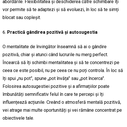
abordările. Flexibilitatea și deschiderea către schimbare îți
vor permite să te adaptezi și să evoluezi, în loc să te simți
blocat sau copleșit.
Practică gândirea pozitivă și autosugestia
O mentalitate de învingător înseamnă să ai o gândire
pozitivă, chiar și atunci când lucrurile nu merg perfect.
Încearcă să îți schimbi mentalitatea și să te concentrezi pe
ceea ce este posibil, nu pe ceea ce nu poți controla. În loc să
îți spui „nu pot”, spune „pot învăța” sau „pot încerca”.
Folosirea autosugestiei pozitive și a afirmațiilor poate
îmbunătăți semnificativ felul în care te percepi și îți
influențează acțiunile. Creând o atmosferă mentală pozitivă,
vei atrage mai multe oportunități și vei rămâne concentrat pe
obiectivele tale.