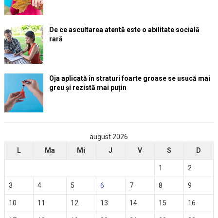
De ce ascultarea atentă este o abilitate socială
rară
Oja aplicată în straturi foarte groase se usucă mai
greu și rezistă mai puțin
august 2026
L
Ma
Mi
J
V
S
D
1
2
3
4
5
6
7
8
9
10
11
12
13
14
15
16