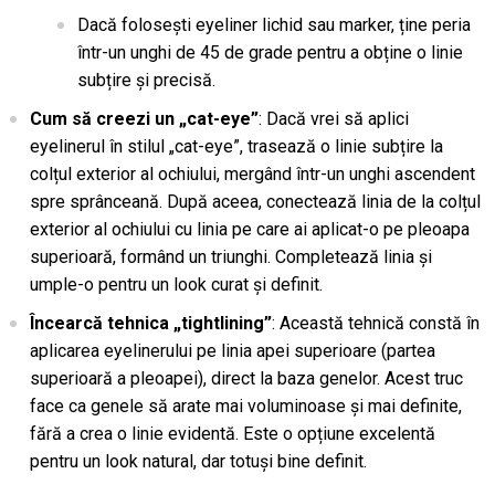
Dacă folosești eyeliner lichid sau marker, ține peria
într-un unghi de 45 de grade pentru a obține o linie
subțire și precisă.
Cum să creezi un „cat-eye”
: Dacă vrei să aplici
eyelinerul în stilul „cat-eye”, trasează o linie subțire la
colțul exterior al ochiului, mergând într-un unghi ascendent
spre sprânceană. După aceea, conectează linia de la colțul
exterior al ochiului cu linia pe care ai aplicat-o pe pleoapa
superioară, formând un triunghi. Completează linia și
umple-o pentru un look curat și definit.
Încearcă tehnica „tightlining”
: Această tehnică constă în
aplicarea eyelinerului pe linia apei superioare (partea
superioară a pleoapei), direct la baza genelor. Acest truc
face ca genele să arate mai voluminoase și mai definite,
fără a crea o linie evidentă. Este o opțiune excelentă
pentru un look natural, dar totuși bine definit.