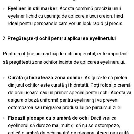
Eyeliner în stil marker
: Acesta combină precizia unui
eyeliner lichid cu ușurința de aplicare a unui creion, fiind
ideal pentru persoanele care vor un look rapid și precis.
Pregătește-ți ochii pentru aplicarea eyelinerului
Pentru a obține un machiaj de ochi impecabil, este important
să pregătești zona ochilor înainte de aplicarea eyelinerului.
Curăță și hidratează zona ochilor
: Asigură-te că pielea
din jurul ochilor este curată și hidratată. Poți folosi o cremă
de ochi ușoară sau un primer special pentru ochi. Acesta va
asigura o bază uniformă pentru eyeliner și va preveni
estomparea sau migrarea produsului pe parcursul zilei.
Fixează pleoapa cu o umbră de ochi
: Dacă vrei ca
eyelinerul să dureze mai mult și să nu se estompeze,
aplică o umbră de ochi neutră pe pleoape. Acest pas ajută