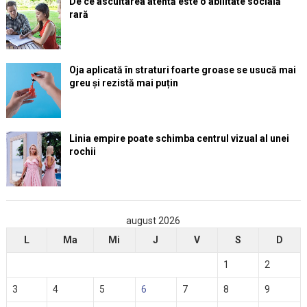
De ce ascultarea atentă este o abilitate socială
rară
Oja aplicată în straturi foarte groase se usucă mai
greu și rezistă mai puțin
Linia empire poate schimba centrul vizual al unei
rochii
august 2026
L
Ma
Mi
J
V
S
D
1
2
3
4
5
6
7
8
9