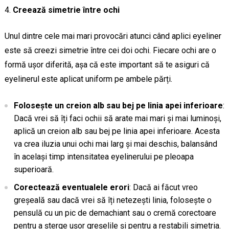
Creează simetrie între ochi
Unul dintre cele mai mari provocări atunci când aplici eyeliner
este să creezi simetrie între cei doi ochi. Fiecare ochi are o
formă ușor diferită, așa că este important să te asiguri că
eyelinerul este aplicat uniform pe ambele părți.
Folosește un creion alb sau bej pe linia apei inferioare
:
Dacă vrei să îți faci ochii să arate mai mari și mai luminoși,
aplică un creion alb sau bej pe linia apei inferioare. Acesta
va crea iluzia unui ochi mai larg și mai deschis, balansând
în același timp intensitatea eyelinerului pe pleoapa
superioară.
Corectează eventualele erori
: Dacă ai făcut vreo
greșeală sau dacă vrei să îți netezești linia, folosește o
pensulă cu un pic de demachiant sau o cremă corectoare
pentru a șterge ușor greșelile și pentru a restabili simetria.