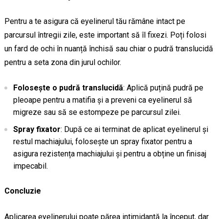
Pentru a te asigura că eyelinerul tău rămâne intact pe
parcursul întregii zile, este important să îl fixezi. Poți folosi
un fard de ochi în nuanță închisă sau chiar o pudră translucidă
pentru a seta zona din jurul ochilor.
Folosește o pudră translucidă
: Aplică puțină pudră pe
pleoape pentru a matifia și a preveni ca eyelinerul să
migreze sau să se estompeze pe parcursul zilei.
Spray fixator
: După ce ai terminat de aplicat eyelinerul și
restul machiajului, folosește un spray fixator pentru a
asigura rezistența machiajului și pentru a obține un finisaj
impecabil.
Concluzie
Aplicarea eyelinerului poate părea intimidantă la început, dar