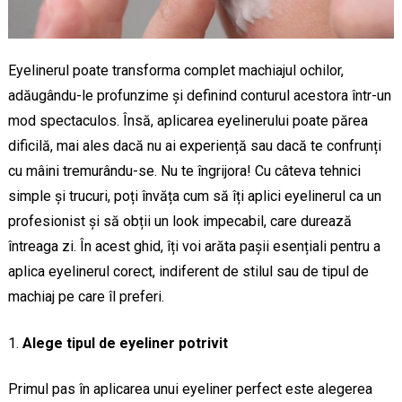
Eyelinerul poate transforma complet machiajul ochilor,
adăugându-le profunzime și definind conturul acestora într-un
mod spectaculos. Însă, aplicarea eyelinerului poate părea
dificilă, mai ales dacă nu ai experiență sau dacă te confrunți
cu mâini tremurându-se. Nu te îngrijora! Cu câteva tehnici
simple și trucuri, poți învăța cum să îți aplici eyelinerul ca un
profesionist și să obții un look impecabil, care durează
întreaga zi. În acest ghid, îți voi arăta pașii esențiali pentru a
aplica eyelinerul corect, indiferent de stilul sau de tipul de
machiaj pe care îl preferi.
Alege tipul de eyeliner potrivit
Primul pas în aplicarea unui eyeliner perfect este alegerea