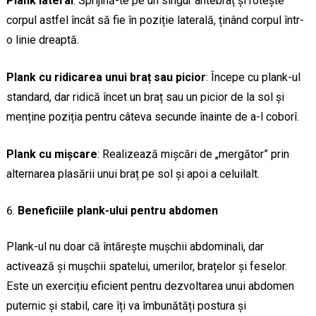
Plank lateral
: Sprijină-te pe un singur antebraț și rotește
corpul astfel încât să fie în poziție laterală, ținând corpul într-
o linie dreaptă.
Plank cu ridicarea unui braț sau picior
: Începe cu plank-ul
standard, dar ridică încet un braț sau un picior de la sol și
menține poziția pentru câteva secunde înainte de a-l coborî.
Plank cu mișcare
: Realizează mișcări de „mergător” prin
alternarea plasării unui braț pe sol și apoi a celuilalt.
Beneficiile plank-ului pentru abdomen
Plank-ul nu doar că întărește mușchii abdominali, dar
activează și mușchii spatelui, umerilor, brațelor și feselor.
Este un exercițiu eficient pentru dezvoltarea unui abdomen
puternic și stabil, care îți va îmbunătăți postura și