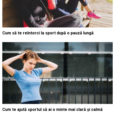
Cum să te reîntorci la sport după o pauză lungă
Cum te ajută sportul să ai o minte mai clară și calmă