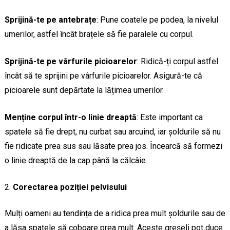
Sprijină-te pe antebrațe
: Pune coatele pe podea, la nivelul
umerilor, astfel încât brațele să fie paralele cu corpul.
Sprijină-te pe vârfurile picioarelor
: Ridică-ți corpul astfel
încât să te sprijini pe vârfurile picioarelor. Asigură-te că
picioarele sunt depărtate la lățimea umerilor.
Menține corpul într-o linie dreaptă
: Este important ca
spatele să fie drept, nu curbat sau arcuind, iar șoldurile să nu
fie ridicate prea sus sau lăsate prea jos. Încearcă să formezi
o linie dreaptă de la cap până la călcâie.
Corectarea poziției pelvisului
Mulți oameni au tendința de a ridica prea mult șoldurile sau de
a lăsa spatele să coboare prea mult. Aceste greșeli pot duce