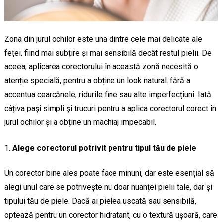
Zona din jurul ochilor este una dintre cele mai delicate ale
feței, fiind mai subțire și mai sensibilă decât restul pielii. De
aceea, aplicarea corectorului în această zonă necesită o
atenție specială, pentru a obține un look natural, fără a
accentua cearcănele, ridurile fine sau alte imperfecțiuni. Iată
câțiva pași simpli și trucuri pentru a aplica corectorul corect în
jurul ochilor și a obține un machiaj impecabil.
Alege corectorul potrivit pentru tipul tău de piele
Un corector bine ales poate face minuni, dar este esențial să
alegi unul care se potrivește nu doar nuanței pielii tale, dar și
tipului tău de piele. Dacă ai pielea uscată sau sensibilă,
optează pentru un corector hidratant, cu o textură ușoară, care