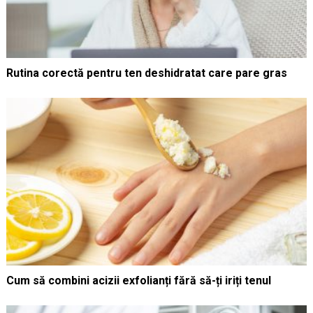
Rutina corectă pentru ten deshidratat care pare gras
Cum să combini acizii exfolianți fără să-ți iriți tenul