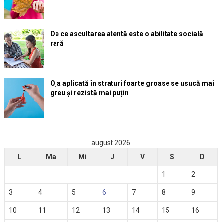
De ce ascultarea atentă este o abilitate socială
rară
Oja aplicată în straturi foarte groase se usucă mai
greu și rezistă mai puțin
august 2026
L
Ma
Mi
J
V
S
D
1
2
3
4
5
6
7
8
9
10
11
12
13
14
15
16