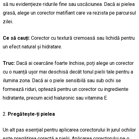
să nu evidențieze ridurile fine sau uscăciunea. Dacă ai pielea
grasă, alege un corector matifiant care va rezista pe parcursul
zilei.
Ce să cauți:
Corector cu textură cremoasă sau lichidă pentru
un efect natural și hidratare.
Truc:
Dacă ai cearcăne foarte închise, poți alege un corector
cu o nuanță ușor mai deschisă decât tonul pielii tale pentru a
ilumina zona. Dacă ai o piele sensibilă sau sub ochi se
formează riduri, optează pentru un corector cu ingrediente
hidratante, precum acid hialuronic sau vitamina E.
Pregătește-ți pielea
Un alt pas esențial pentru aplicarea corectorului în jurul ochilor
este pregătirea corectă a pielii. Aplicarea corectorului pe o