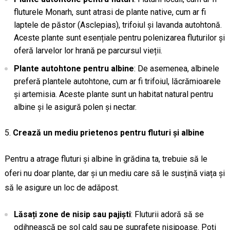
fluturele Monarh, sunt atrasi de plante native, cum ar fi
laptele de păstor (Asclepias), trifoiul și lavanda autohtonă.
Aceste plante sunt esențiale pentru polenizarea fluturilor și
oferă larvelor lor hrană pe parcursul vieții.
Plante autohtone pentru albine
: De asemenea, albinele
preferă plantele autohtone, cum ar fi trifoiul, lăcrămioarele
și artemisia. Aceste plante sunt un habitat natural pentru
albine și le asigură polen și nectar.
Crează un mediu prietenos pentru fluturi și albine
Pentru a atrage fluturi și albine în grădina ta, trebuie să le
oferi nu doar plante, dar și un mediu care să le susțină viața și
să le asigure un loc de adăpost.
Lăsați zone de nisip sau pajiști
: Fluturii adoră să se
odihnească pe sol cald sau pe suprafețe nisipoase. Poți