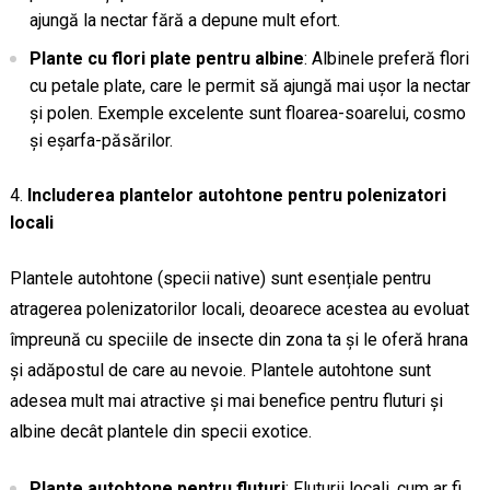
ajungă la nectar fără a depune mult efort.
Plante cu flori plate pentru albine
: Albinele preferă flori
cu petale plate, care le permit să ajungă mai ușor la nectar
și polen. Exemple excelente sunt floarea-soarelui, cosmo
și eșarfa-păsărilor.
Includerea plantelor autohtone pentru polenizatori
locali
Plantele autohtone (specii native) sunt esențiale pentru
atragerea polenizatorilor locali, deoarece acestea au evoluat
împreună cu speciile de insecte din zona ta și le oferă hrana
și adăpostul de care au nevoie. Plantele autohtone sunt
adesea mult mai atractive și mai benefice pentru fluturi și
albine decât plantele din specii exotice.
Plante autohtone pentru fluturi
: Fluturii locali, cum ar fi