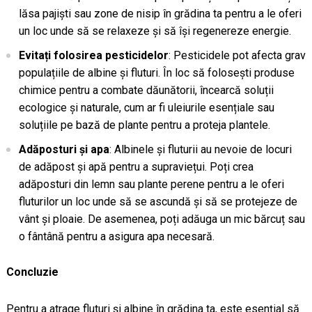
lăsa pajiști sau zone de nisip în grădina ta pentru a le oferi
un loc unde să se relaxeze și să își regenereze energie.
Evitați folosirea pesticidelor
: Pesticidele pot afecta grav
populațiile de albine și fluturi. În loc să folosești produse
chimice pentru a combate dăunătorii, încearcă soluții
ecologice și naturale, cum ar fi uleiurile esențiale sau
soluțiile pe bază de plante pentru a proteja plantele.
Adăposturi și apa
: Albinele și fluturii au nevoie de locuri
de adăpost și apă pentru a supraviețui. Poți crea
adăposturi din lemn sau plante perene pentru a le oferi
fluturilor un loc unde să se ascundă și să se protejeze de
vânt și ploaie. De asemenea, poți adăuga un mic bărcuț sau
o fântână pentru a asigura apa necesară.
Concluzie
Pentru a atrage fluturi și albine în grădina ta, este esențial să