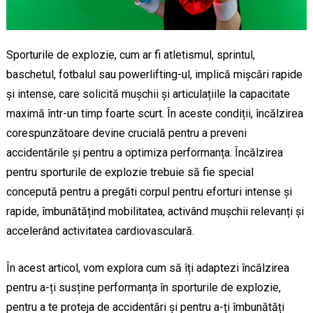
Sporturile de explozie, cum ar fi atletismul, sprintul,
baschetul, fotbalul sau powerlifting-ul, implică mișcări rapide
și intense, care solicită mușchii și articulațiile la capacitate
maximă într-un timp foarte scurt. În aceste condiții, încălzirea
corespunzătoare devine crucială pentru a preveni
accidentările și pentru a optimiza performanța. Încălzirea
pentru sporturile de explozie trebuie să fie special
concepută pentru a pregăti corpul pentru eforturi intense și
rapide, îmbunătățind mobilitatea, activând mușchii relevanți și
accelerând activitatea cardiovasculară.
În acest articol, vom explora cum să îți adaptezi încălzirea
pentru a-ți susține performanța în sporturile de explozie,
pentru a te proteja de accidentări și pentru a-ți îmbunătăți