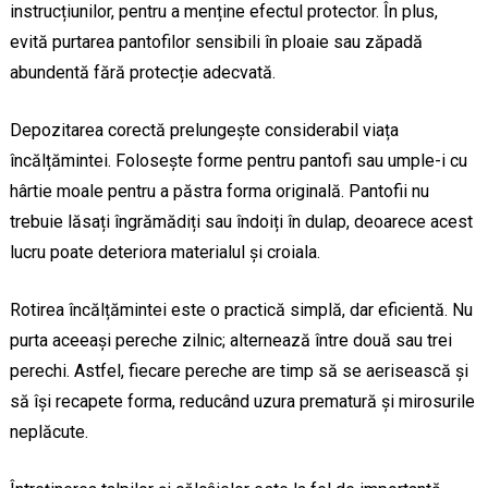
instrucțiunilor, pentru a menține efectul protector. În plus,
evită purtarea pantofilor sensibili în ploaie sau zăpadă
abundentă fără protecție adecvată.
Depozitarea corectă prelungește considerabil viața
încălțămintei. Folosește forme pentru pantofi sau umple-i cu
hârtie moale pentru a păstra forma originală. Pantofii nu
trebuie lăsați îngrămădiți sau îndoiți în dulap, deoarece acest
lucru poate deteriora materialul și croiala.
Rotirea încălțămintei este o practică simplă, dar eficientă. Nu
purta aceeași pereche zilnic; alternează între două sau trei
perechi. Astfel, fiecare pereche are timp să se aerisească și
să își recapete forma, reducând uzura prematură și mirosurile
neplăcute.