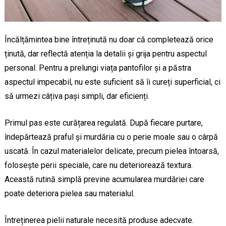
Încălțămintea bine întreținută nu doar că completează orice
ținută, dar reflectă atenția la detalii și grija pentru aspectul
personal. Pentru a prelungi viața pantofilor și a păstra
aspectul impecabil, nu este suficient să îi cureți superficial, ci
să urmezi câțiva pași simpli, dar eficienți.
Primul pas este curățarea regulată. După fiecare purtare,
îndepărtează praful și murdăria cu o perie moale sau o cârpă
uscată. În cazul materialelor delicate, precum pielea întoarsă,
folosește perii speciale, care nu deteriorează textura.
Această rutină simplă previne acumularea murdăriei care
poate deteriora pielea sau materialul.
Întreținerea pielii naturale necesită produse adecvate.