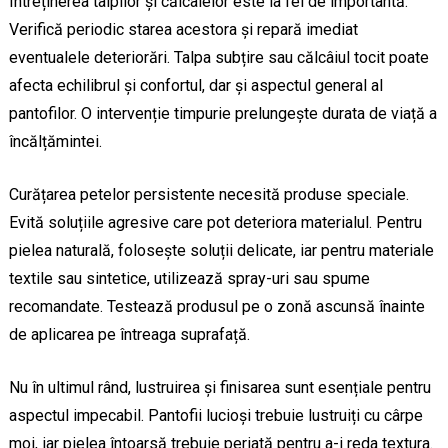
Întreținerea talpilor și călcâielor este la fel de importantă.
Verifică periodic starea acestora și repară imediat
eventualele deteriorări. Talpa subțire sau călcâiul tocit poate
afecta echilibrul și confortul, dar și aspectul general al
pantofilor. O intervenție timpurie prelungește durata de viață a
încălțămintei.
Curățarea petelor persistente necesită produse speciale.
Evită soluțiile agresive care pot deteriora materialul. Pentru
pielea naturală, folosește soluții delicate, iar pentru materiale
textile sau sintetice, utilizează spray-uri sau spume
recomandate. Testează produsul pe o zonă ascunsă înainte
de aplicarea pe întreaga suprafață.
Nu în ultimul rând, lustruirea și finisarea sunt esențiale pentru
aspectul impecabil. Pantofii lucioși trebuie lustruiți cu cârpe
moi, iar pielea întoarsă trebuie periată pentru a-i reda textura.