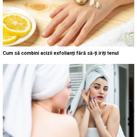
Cum să combini acizii exfolianți fără să-ți iriți tenul