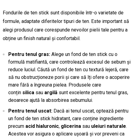
Fondurile de ten stick sunt disponibile într-o varietate de
formule, adaptate diferitelor tipuri de ten. Este important să
alegi produsul care corespunde nevoilor pielii tale pentru a
obține un finish natural și confortabil.
Pentru tenul gras:
Alege un fond de ten stick cu o
formulă matifiantă, care controlează excesul de sebum și
reduce luciul. Căută un fond de ten cu textură lejeră, care
să nu obstrucționeze porii și care să îți ofere o acoperire
mare fără a îngreuna pielea. Produsele care
conțin
silica
sau
argilă
sunt excelente pentru tenul gras,
deoarece ajută la absorbirea sebumului.
Pentru tenul uscat:
Dacă ai tenul uscat, optează pentru
un fond de ten stick hidratant, care conține ingrediente
precum
acid hialuronic
,
glicerina
sau
uleiuri naturale
.
Acestea vor asigura o aplicare ușoară și vor preveni ca