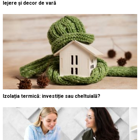
lejere și decor de vară
Izolația termică: investiție sau cheltuială?