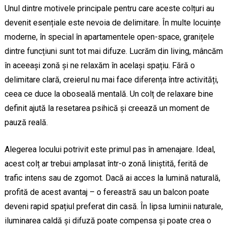
Unul dintre motivele principale pentru care aceste colțuri au
devenit esențiale este nevoia de delimitare. În multe locuințe
moderne, în special în apartamentele open-space, granițele
dintre funcțiuni sunt tot mai difuze. Lucrăm din living, mâncăm
în aceeași zonă și ne relaxăm în același spațiu. Fără o
delimitare clară, creierul nu mai face diferența între activități,
ceea ce duce la oboseală mentală. Un colț de relaxare bine
definit ajută la resetarea psihică și creează un moment de
pauză reală.
Alegerea locului potrivit este primul pas în amenajare. Ideal,
acest colț ar trebui amplasat într-o zonă liniștită, ferită de
trafic intens sau de zgomot. Dacă ai acces la lumină naturală,
profită de acest avantaj – o fereastră sau un balcon poate
deveni rapid spațiul preferat din casă. În lipsa luminii naturale,
iluminarea caldă și difuză poate compensa și poate crea o