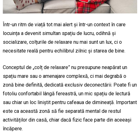
Într-un ritm de viață tot mai alert și într-un context în care
locuința a devenit simultan spațiu de lucru, odihnă și
socializare, colțurile de relaxare nu mai sunt un lux, ci o
necesitate reală pentru echilibrul zilnic și starea de bine.
Conceptul de „colț de relaxare” nu presupune neapărat un
spațiu mare sau o amenajare complexă, ci mai degrabă o
zonă bine definită, dedicată exclusiv deconectării. Poate fi un
fotoliu confortabil lângă fereastră, un mic spațiu de lectură
sau chiar un loc liniștit pentru cafeaua de dimineață. Important
este ca această zonă să fie separată mental de restul
activităților din casă, chiar dacă fizic face parte din aceeași
încăpere.