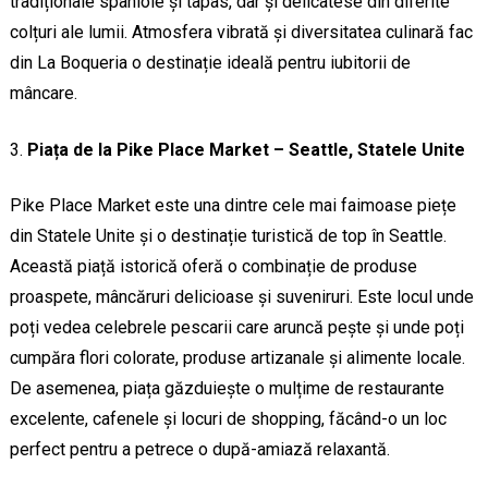
tradiționale spaniole și tapas, dar și delicatese din diferite
colțuri ale lumii. Atmosfera vibrată și diversitatea culinară fac
din La Boqueria o destinație ideală pentru iubitorii de
mâncare.
Piața de la Pike Place Market – Seattle, Statele Unite
Pike Place Market este una dintre cele mai faimoase piețe
din Statele Unite și o destinație turistică de top în Seattle.
Această piață istorică oferă o combinație de produse
proaspete, mâncăruri delicioase și suveniruri. Este locul unde
poți vedea celebrele pescarii care aruncă pește și unde poți
cumpăra flori colorate, produse artizanale și alimente locale.
De asemenea, piața găzduiește o mulțime de restaurante
excelente, cafenele și locuri de shopping, făcând-o un loc
perfect pentru a petrece o după-amiază relaxantă.