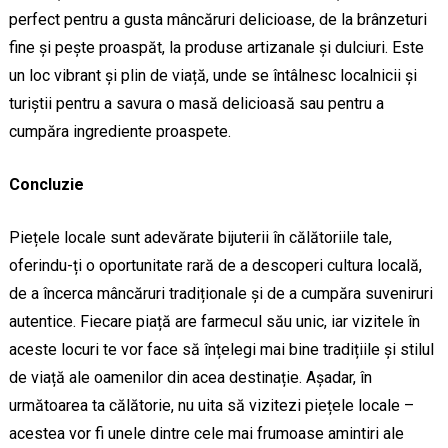
perfect pentru a gusta mâncăruri delicioase, de la brânzeturi
fine și pește proaspăt, la produse artizanale și dulciuri. Este
un loc vibrant și plin de viață, unde se întâlnesc localnicii și
turiștii pentru a savura o masă delicioasă sau pentru a
cumpăra ingrediente proaspete.
Concluzie
Piețele locale sunt adevărate bijuterii în călătoriile tale,
oferindu-ți o oportunitate rară de a descoperi cultura locală,
de a încerca mâncăruri tradiționale și de a cumpăra suveniruri
autentice. Fiecare piață are farmecul său unic, iar vizitele în
aceste locuri te vor face să înțelegi mai bine tradițiile și stilul
de viață ale oamenilor din acea destinație. Așadar, în
următoarea ta călătorie, nu uita să vizitezi piețele locale –
acestea vor fi unele dintre cele mai frumoase amintiri ale