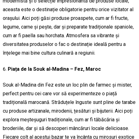
modernistă și o selecție impresionantă de produse locale,
aceasta este o destinație obligatorie pentru orice vizitator al
orașului. Aici poți găsi produse proaspete, cum ar fi fructe,
legume, carne și pește, dar și preparate tradiționale spaniole,
cum ar fi paella sau horchata. Atmosfera sa vibrante și
diversitatea produselor o fac o destinație ideală pentru a
înțelege mai bine cultura culinară a regiunii.
Piața de la Souk al-Madina – Fez, Maroc
Souk al-Madina din Fez este un loc plin de farmec și mister,
perfect pentru cei care vor să experimenteze o piață
tradițională marocană. Străduțele înguste sunt pline de tarabe
cu produse artizanale, mirodenii, țesături și bijuterii. Aici poți
explora meșteșuguri tradiționale, cum ar fi tăbăcăria și
broderiile, dar și să descoperi mâncăruri locale delicioase.
Fiecare colț al acestui bazar te va încânta cu mirosuri exotice