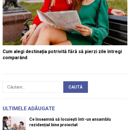
Cum alegi destinația potrivită fără să pierzi zile întregi
comparând
Caută
după:
ULTIMELE ADĂUGATE
Ce înseamnă să locuiești într-un ansamblu
rezidențial bine proiectat