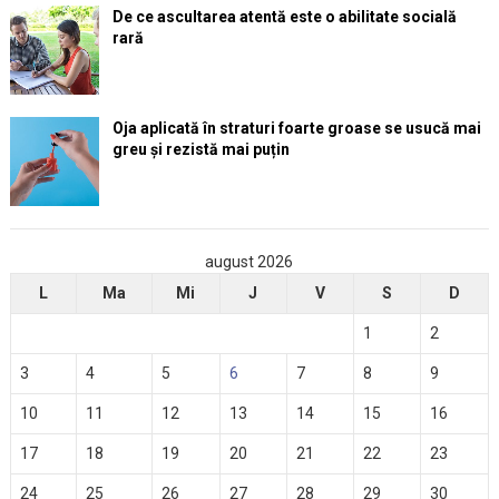
De ce ascultarea atentă este o abilitate socială
rară
Oja aplicată în straturi foarte groase se usucă mai
greu și rezistă mai puțin
august 2026
L
Ma
Mi
J
V
S
D
1
2
3
4
5
6
7
8
9
10
11
12
13
14
15
16
17
18
19
20
21
22
23
24
25
26
27
28
29
30