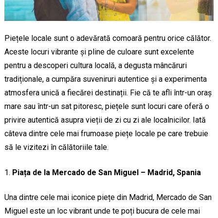
Piețele locale sunt o adevărată comoară pentru orice călător.
Aceste locuri vibrante și pline de culoare sunt excelente
pentru a descoperi cultura locală, a degusta mâncăruri
tradiționale, a cumpăra suveniruri autentice și a experimenta
atmosfera unică a fiecărei destinații. Fie că te afli într-un oraș
mare sau într-un sat pitoresc, piețele sunt locuri care oferă o
privire autentică asupra vieții de zi cu zi ale localnicilor. Iată
câteva dintre cele mai frumoase piețe locale pe care trebuie
să le vizitezi în călătoriile tale.
Piața de la Mercado de San Miguel – Madrid, Spania
Una dintre cele mai iconice piețe din Madrid, Mercado de San
Miguel este un loc vibrant unde te poți bucura de cele mai