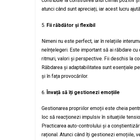
contribuie la construirea unui climat pozitiv ș
atunci când sunt apreciați, iar acest lucru aju
Fii răbdător și flexibil
Nimeni nu este perfect, iar în relațiile inte
neînțelegeri. Este important să ai răbdare cu c
ritmuri, valori și perspective. Fii deschis la co
Răbdarea și adaptabilitatea sunt esențiale pen
și în fața provocărilor.
Învață să îți gestionezi emoțiile
Gestionarea propriilor emoții este cheia pentr
loc să reacționezi impulsiv în situațiile tensi
Practicarea auto-controlului și a conștientizăr
rațional. Atunci când îți gestionezi emoțiile,