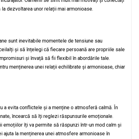
i încurajator. Oamenii se simt mult mai motivați și conectați
tă la dezvoltarea unor relații mai armonioase.
rumane sunt inevitabile momentele de tensiune sau
eilalți și să înțelegi că fiecare persoană are propriile sale
mpromisuri și învață să fii flexibil în abordările tale.
tru menținerea unei relații echilibrate și armonioase, chiar
u a evita conflictele și a menține o atmosferă calmă. În
onate, încearcă să îți reglezi răspunsurile emoționale.
ii emoțiilor îți va permite să răspunzi într-un mod calm și
 vei ajuta la menținerea unei atmosfere armonioase în