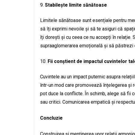
Stabilește limite sănătoase
Limitele sănătoase sunt esențiale pentru menț
să îți exprimi nevoile și să te asiguri că spaț
îți dorești și cu ceea ce nu accepți în relație. 
supraaglomerarea emoțională și să păstrezi o 
Fii conștient de impactul cuvintelor tal
Cuvintele au un impact puternic asupra relațiil
într-un mod care promovează înțelegerea și re
pot duce la conflicte. În schimb, alege să fii 
sau critici. Comunicarea empatică și respect
Concluzie
Construirea și menținerea unor relații armonio