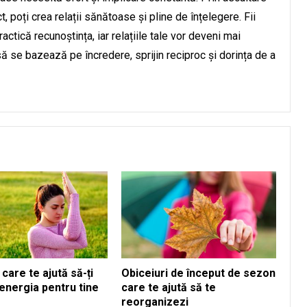
 poți crea relații sănătoase și pline de înțelegere. Fii
practică recunoștința, iar relațiile tale vor deveni mai
să se bazează pe încredere, sprijin reciproc și dorința de a
 care te ajută să-ți
Obiceiuri de început de sezon
energia pentru tine
care te ajută să te
reorganizezi