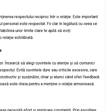
inerea respectului reciproc într-o relație. Este important
iul personal este respectat. Fii clar în legătură cu ceea ce
Stabilirea unor limite clare te ajută să eviți
relație echilibrată.
e
or. Încearcă să alegi cuvintele cu atenție și să comunici
spectul. Evită cuvintele dure sau criticile excesive, care
constructiv și susținător, chiar și atunci când oferi feedback
uoasă este cheia pentru a menține o relație armonioasă.
ase necesită efort și implicare constantă. Prin ascultare