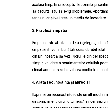
același timp, fii și receptiv la opiniile și sen
să ascunzi sau să eviți problemele. Abordând 
tensiunilor și vei crea un mediu de încredere.
Practică empatia
Empatia este abilitatea de a înțelege și de a
empatia, îți vei îmbunătăți considerabil relaț
din jur. Încearcă să vezi lucrurile din perspecti
simplă validare a sentimentelor celuilalt poat
climat armonios și la evitarea conflictelor inuti
Arată recunoștință și aprecieri
Exprimarea recunoștinței este un alt mod simplu
un compliment, un „mulțumesc” sincer sau un