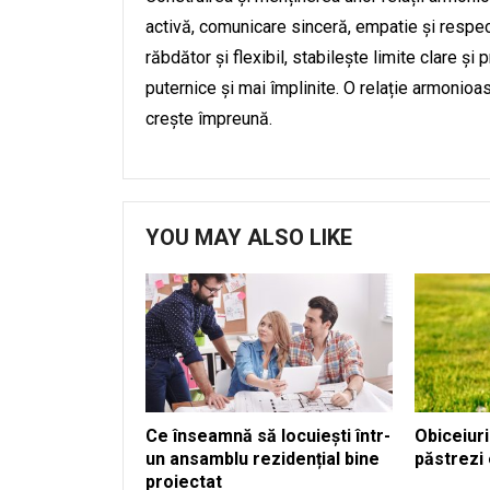
activă, comunicare sinceră, empatie și respect,
răbdător și flexibil, stabilește limite clare și 
puternice și mai împlinite. O relație armonioa
crește împreună.
YOU MAY ALSO LIKE
Ce înseamnă să locuiești într-
Obiceiuri
un ansamblu rezidențial bine
păstrezi 
proiectat