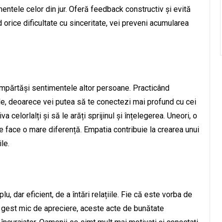
timentele celor din jur. Oferă feedback constructiv și evită
orice dificultate cu sinceritate, vei preveni acumularea
 împărtăși sentimentele altor persoane. Practicând
iile, deoarece vei putea să te conectezi mai profund cu cei
va celorlalți și să le arăți sprijinul și înțelegerea. Uneori, o
e face o mare diferență. Empatia contribuie la crearea unui
le.
, dar eficient, de a întări relațiile. Fie că este vorba de
 gest mic de apreciere, aceste acte de bunătate