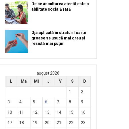
De ce ascultarea atentă este o
abilitate socială rară
Oja aplicată în straturi foarte
groase se usucă mai greu și
rezistă mai puțin
august 2026
L
Ma
Mi
J
V
S
D
1
2
3
4
5
6
7
8
9
10
11
12
13
14
15
16
17
18
19
20
21
22
23