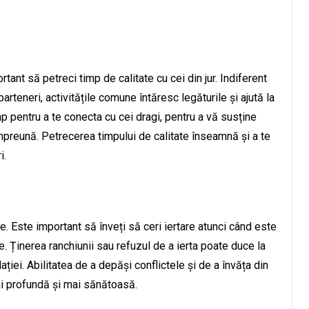
ant să petreci timp de calitate cu cei din jur. Indiferent
rteneri, activitățile comune întăresc legăturile și ajută la
mp pentru a te conecta cu cei dragi, pentru a vă susține
împreună. Petrecerea timpului de calitate înseamnă și a te
i.
te. Este important să înveți să ceri iertare atunci când este
e. Ținerea ranchiunii sau refuzul de a ierta poate duce la
ției. Abilitatea de a depăși conflictele și de a învăța din
mai profundă și mai sănătoasă.