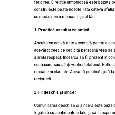
fericirea. O relație armonioasă este bazată p
construiește peste noapte. Iată câteva sfaturi 
un mediu mai armonios în jurul tău.
Practică ascultarea activă
Ascultarea activă este esențială pentru a con
adevărat ceea ce cealaltă persoană vrea să s
a arăta respect. Încearcă să fii prezent în con
continuare sau să îți verifici telefonul. Refle
empatie și claritate. Această practică ajută l
reciprocă.
Fii deschis și sincer
Comunicarea deschisă și sinceră este baza oric
legătură cu sentimentele tale și să îți exprim