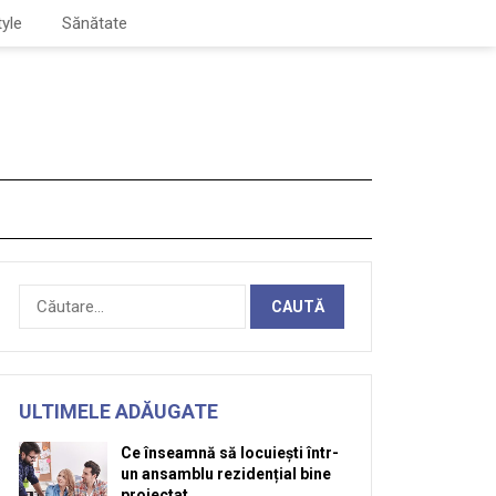
tyle
Sănătate
Caută
după:
ULTIMELE ADĂUGATE
Ce înseamnă să locuiești într-
un ansamblu rezidențial bine
proiectat