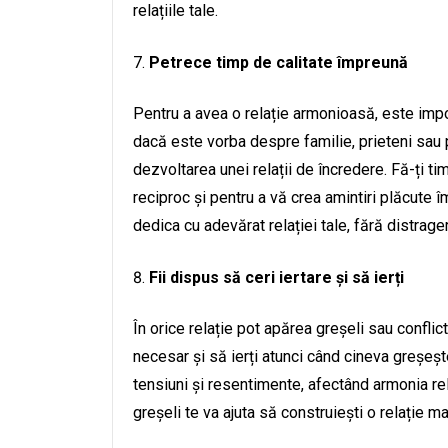
relațiile tale.
Petrece timp de calitate împreună
Pentru a avea o relație armonioasă, este import
dacă este vorba despre familie, prieteni sau pa
dezvoltarea unei relații de încredere. Fă-ți ti
reciproc și pentru a vă crea amintiri plăcute 
dedica cu adevărat relației tale, fără distrager
Fii dispus să ceri iertare și să ierți
În orice relație pot apărea greșeli sau conflic
necesar și să ierți atunci când cineva greșeșt
tensiuni și resentimente, afectând armonia rela
greșeli te va ajuta să construiești o relație 