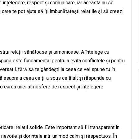
e înțelegere, respect și comunicare, iar aceasta nu se
care te pot ajuta să îți îmbunătățești relațiile și să creezi
strui relații sănătoase și armonioase. A înțelege cu
pună este fundamental pentru a evita conflictele și pentru
versații, fără să te gândești la ceea ce vei spune tu în
ctă asupra a ceea ce ți-a spus celălalt și răspunde cu
a crearea unei atmosfere de respect și înțelegere
ărei relații solide. Este important să fii transparent în
i nevoile și dorințele într-un mod calm și respectuos. În