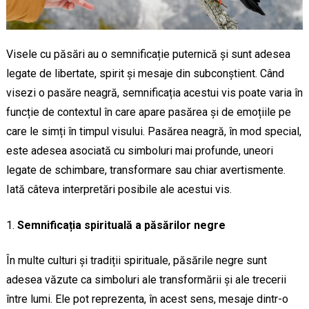
Visele cu păsări au o semnificație puternică și sunt adesea
legate de libertate, spirit și mesaje din subconștient. Când
visezi o pasăre neagră, semnificația acestui vis poate varia în
funcție de contextul în care apare pasărea și de emoțiile pe
care le simți în timpul visului. Pasărea neagră, în mod special,
este adesea asociată cu simboluri mai profunde, uneori
legate de schimbare, transformare sau chiar avertismente.
Iată câteva interpretări posibile ale acestui vis.
Semnificația spirituală a păsărilor negre
În multe culturi și tradiții spirituale, păsările negre sunt
adesea văzute ca simboluri ale transformării și ale trecerii
între lumi. Ele pot reprezenta, în acest sens, mesaje dintr-o