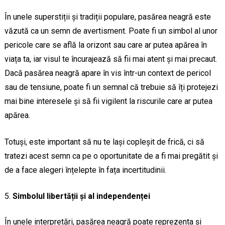
În unele superstiții și tradiții populare, pasărea neagră este
văzută ca un semn de avertisment. Poate fi un simbol al unor
pericole care se află la orizont sau care ar putea apărea în
viața ta, iar visul te încurajează să fii mai atent și mai precaut.
Dacă pasărea neagră apare în vis într-un context de pericol
sau de tensiune, poate fi un semnal că trebuie să îți protejezi
mai bine interesele și să fii vigilent la riscurile care ar putea
apărea.
Totuși, este important să nu te lași copleșit de frică, ci să
tratezi acest semn ca pe o oportunitate de a fi mai pregătit și
de a face alegeri înțelepte în fața incertitudinii.
Simbolul libertății și al independenței
În unele interpretări, pasărea neagră poate reprezenta și