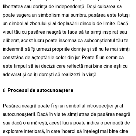
libertatea sau dorința de independență. Deși culoarea sa
poate sugera un simbolism mai sumbru, pasărea este totuși
un simbol al zborului și al deplasării dincolo de limite. Dacă
visul tău cu pasărea neagră te face să te simți inspirat sau
eliberat, acest lucru poate însemna că subconștientul tău te
îndeamnă să îți urmezi propriile dorințe și să nu te mai simți
constrâns de așteptările celor din jur. Poate fi un semn că
este timpul să iei decizii care reflectă mai bine cine ești cu
adevărat și ce îți dorești să realizezi în viață.
Procesul de autocunoaștere
Pasărea neagră poate fi și un simbol al introspecției și al
autocunoașterii. Dacă în vis te simți atras de pasărea neagră
sau dacă o urmărești, acest lucru poate indica o perioadă de
explorare interioară, în care încerci să înțelegi mai bine cine