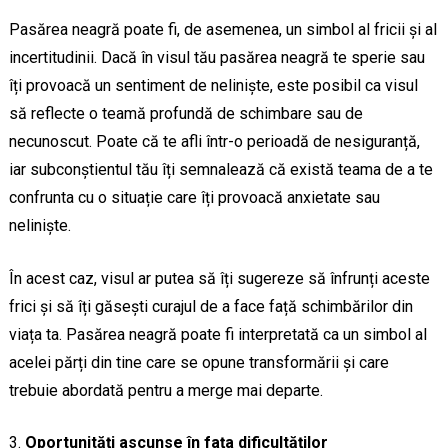
Pasărea neagră poate fi, de asemenea, un simbol al fricii și al
incertitudinii. Dacă în visul tău pasărea neagră te sperie sau
îți provoacă un sentiment de neliniște, este posibil ca visul
să reflecte o teamă profundă de schimbare sau de
necunoscut. Poate că te afli într-o perioadă de nesiguranță,
iar subconștientul tău îți semnalează că există teama de a te
confrunta cu o situație care îți provoacă anxietate sau
neliniște.
În acest caz, visul ar putea să îți sugereze să înfrunți aceste
frici și să îți găsești curajul de a face față schimbărilor din
viața ta. Pasărea neagră poate fi interpretată ca un simbol al
acelei părți din tine care se opune transformării și care
trebuie abordată pentru a merge mai departe.
Oportunități ascunse în fața dificultăților