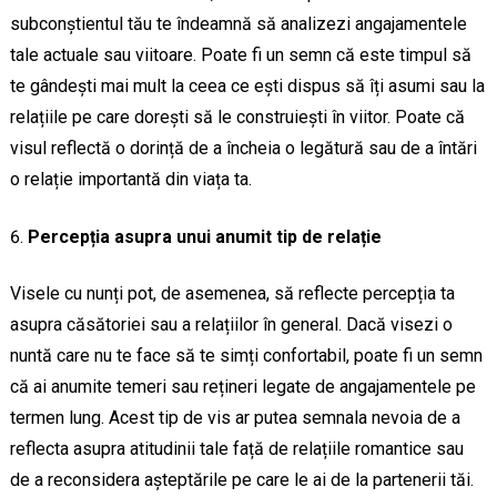
subconștientul tău te îndeamnă să analizezi angajamentele
tale actuale sau viitoare. Poate fi un semn că este timpul să
te gândești mai mult la ceea ce ești dispus să îți asumi sau la
relațiile pe care dorești să le construiești în viitor. Poate că
visul reflectă o dorință de a încheia o legătură sau de a întări
o relație importantă din viața ta.
Percepția asupra unui anumit tip de relație
Visele cu nunți pot, de asemenea, să reflecte percepția ta
asupra căsătoriei sau a relațiilor în general. Dacă visezi o
nuntă care nu te face să te simți confortabil, poate fi un semn
că ai anumite temeri sau rețineri legate de angajamentele pe
termen lung. Acest tip de vis ar putea semnala nevoia de a
reflecta asupra atitudinii tale față de relațiile romantice sau
de a reconsidera așteptările pe care le ai de la partenerii tăi.