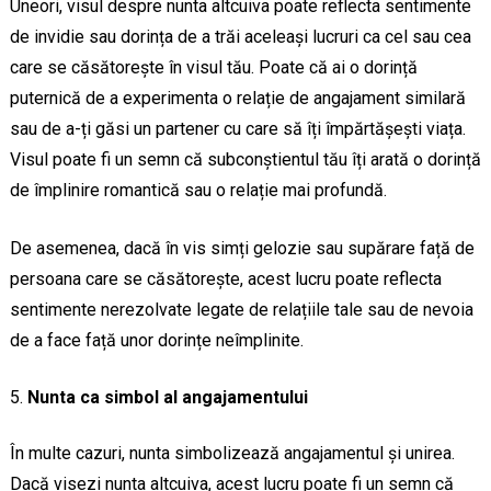
Uneori, visul despre nunta altcuiva poate reflecta sentimente
de invidie sau dorința de a trăi aceleași lucruri ca cel sau cea
care se căsătorește în visul tău. Poate că ai o dorință
puternică de a experimenta o relație de angajament similară
sau de a-ți găsi un partener cu care să îți împărtășești viața.
Visul poate fi un semn că subconștientul tău îți arată o dorință
de împlinire romantică sau o relație mai profundă.
De asemenea, dacă în vis simți gelozie sau supărare față de
persoana care se căsătorește, acest lucru poate reflecta
sentimente nerezolvate legate de relațiile tale sau de nevoia
de a face față unor dorințe neîmplinite.
Nunta ca simbol al angajamentului
În multe cazuri, nunta simbolizează angajamentul și unirea.
Dacă visezi nunta altcuiva, acest lucru poate fi un semn că