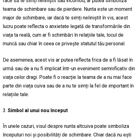
face să te simți neliniștit sau incomod, ar putea simboliza
teama de schimbare sau de pierdere. Nunta este un moment
major de schimbare, iar dacă te simți neliniștit în vis, acest
lucru poate reflecta o anxietate legată de transformările din
viața ta reală, cum ar fi schimbări în relațiile tale, locul de
muncă sau chiar în ceea ce privește statutul tău personal.
De asemenea, acest vis ar putea reflecta frica de a fi lăsat în
urmă sau de a nu fi implicat într-un eveniment semnificativ din
viața celor dragi. Poate fi o reacție la teama de a nu mai face
parte din viața cuiva sau de a nu te simți la fel de important în
relațiile tale.
Simbol al unui nou început
În unele cazuri, visul despre nunta altcuiva poate simboliza
începuturi noi și posibilități de schimbare. Chiar dacă nu ești