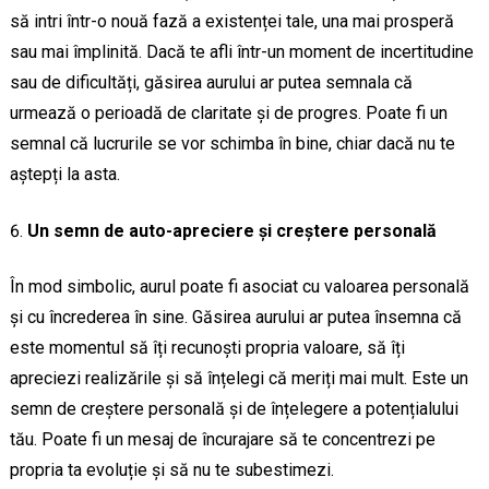
să intri într-o nouă fază a existenței tale, una mai prosperă
sau mai împlinită. Dacă te afli într-un moment de incertitudine
sau de dificultăți, găsirea aurului ar putea semnala că
urmează o perioadă de claritate și de progres. Poate fi un
semnal că lucrurile se vor schimba în bine, chiar dacă nu te
aștepți la asta.
Un semn de auto-apreciere și creștere personală
În mod simbolic, aurul poate fi asociat cu valoarea personală
și cu încrederea în sine. Găsirea aurului ar putea însemna că
este momentul să îți recunoști propria valoare, să îți
apreciezi realizările și să înțelegi că meriți mai mult. Este un
semn de creștere personală și de înțelegere a potențialului
tău. Poate fi un mesaj de încurajare să te concentrezi pe
propria ta evoluție și să nu te subestimezi.