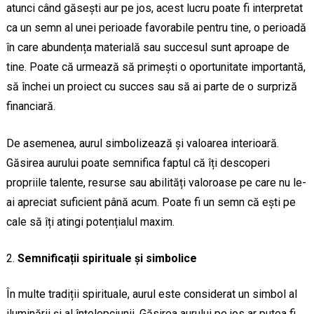
atunci când găsești aur pe jos, acest lucru poate fi interpretat
ca un semn al unei perioade favorabile pentru tine, o perioadă
în care abundența materială sau succesul sunt aproape de
tine. Poate că urmează să primești o oportunitate importantă,
să închei un proiect cu succes sau să ai parte de o surpriză
financiară.
De asemenea, aurul simbolizează și valoarea interioară.
Găsirea aurului poate semnifica faptul că îți descoperi
propriile talente, resurse sau abilități valoroase pe care nu le-
ai apreciat suficient până acum. Poate fi un semn că ești pe
cale să îți atingi potențialul maxim.
Semnificații spirituale și simbolice
În multe tradiții spirituale, aurul este considerat un simbol al
iluminării și al înțelepciunii. Găsirea aurului pe jos ar putea fi