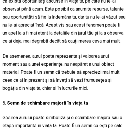
că există oportunități ascunse în viața ta, pe care nu le-ai
observat până acum. Este posibil ca anumite resurse, talente
sau oportunități să fie la îndemâna ta, dar tu nu le-ai văzut sau
nu le-ai apreciat încă. Acest vis sau acest fenomen poate fi
un apel la a fi mai atent la detaliile din jurul tău și la a observa
ce ai deja, mai degrabă decât să cauți mereu ceva mai mult.
De asemenea, aurul poate reprezenta și valoarea unui
moment sau a unei experiențe, nu neapărat a unui obiect
material. Poate fi un semn că trebuie să apreciezi mai mult
ceea ce ai în prezent și să înveți să vezi frumusețea și
bogăția din viața ta, chiar și în lucrurile mici.
Semn de schimbare majoră în viața ta
Găsirea aurului poate simboliza și o schimbare majoră sau o
etapă importantă în viața ta. Poate fi un semn că ești pe cale