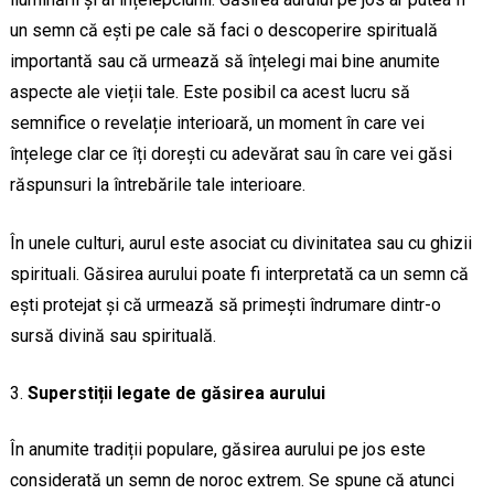
un semn că ești pe cale să faci o descoperire spirituală
importantă sau că urmează să înțelegi mai bine anumite
aspecte ale vieții tale. Este posibil ca acest lucru să
semnifice o revelație interioară, un moment în care vei
înțelege clar ce îți dorești cu adevărat sau în care vei găsi
răspunsuri la întrebările tale interioare.
În unele culturi, aurul este asociat cu divinitatea sau cu ghizii
spirituali. Găsirea aurului poate fi interpretată ca un semn că
ești protejat și că urmează să primești îndrumare dintr-o
sursă divină sau spirituală.
Superstiții legate de găsirea aurului
În anumite tradiții populare, găsirea aurului pe jos este
considerată un semn de noroc extrem. Se spune că atunci