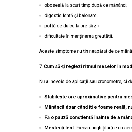
oboseală la scurt timp după ce mănânci;
digestie lentă și balonare;
poftă de dulce la ore târzii;
dificultate în menținerea greutății.
Aceste simptome nu țin neapărat de
ce
mănân
Cum să-ți reglezi ritmul meselor în mod
Nu ai nevoie de aplicații sau cronometre, ci de
Stabilește ore aproximative pentru mes
Mănâncă doar când îți e foame reală, nu
Fă o pauză conștientă înainte de a mân
Mestecă lent.
Fiecare înghițitură e un se