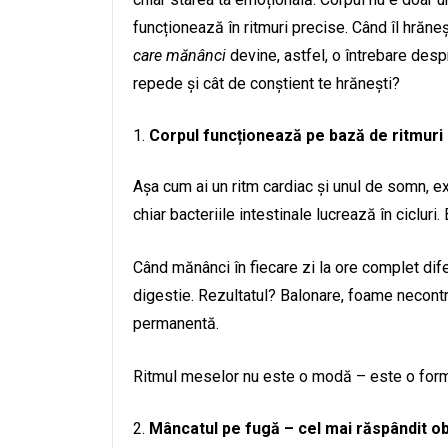
funcționează în ritmuri precise. Când îl hrăneșt
care mănânci
devine, astfel, o întrebare desp
repede și cât de conștient te hrănești?
Corpul funcționează pe bază de ritmuri
Așa cum ai un ritm cardiac și unul de somn, ex
chiar bacteriile intestinale lucrează în cicluri
Când mănânci în fiecare zi la ore complet dif
digestie. Rezultatul? Balonare, foame necontr
permanentă.
Ritmul meselor nu este o modă – este o formă
Mâncatul pe fugă – cel mai răspândit o