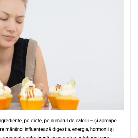
rediente, pe diete, pe numărul de calorii – și aproape
re mănânci influențează digestia, energia, hormonii și
 recipient pentru hrană, ci un sistem inteligent care