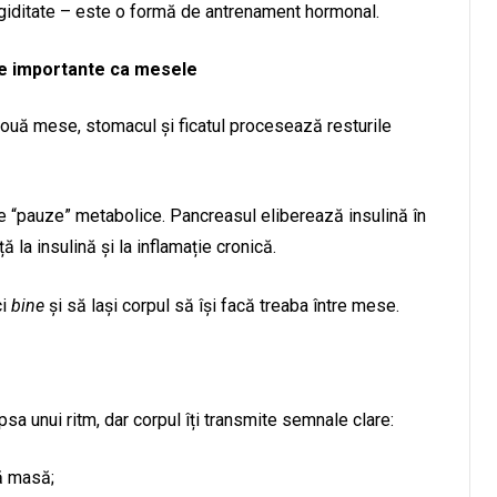
igiditate – este o formă de antrenament hormonal.
de importante ca mesele
două mese, stomacul și ficatul procesează resturile
re “pauze” metabolice. Pancreasul eliberează insulină în
 la insulină și la inflamație cronică.
ci
bine
și să lași corpul să își facă treaba între mese.
sa unui ritm, dar corpul îți transmite semnale clare:
ă masă;