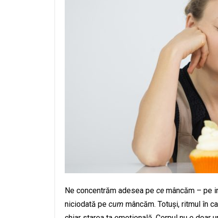
Ne concentrăm adesea pe
ce
mâncăm – pe ing
niciodată pe
cum
mâncăm. Totuși, ritmul în ca
chiar starea ta emoțională. Corpul nu e doar un