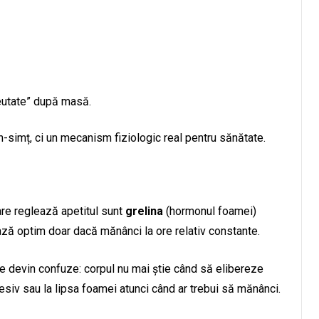
eutate” după masă.
-simț, ci un mecanism fiziologic real pentru sănătate.
re reglează apetitul sunt
grelina
(hormonul foamei)
ază optim doar dacă mănânci la ore relativ constante.
 devin confuze: corpul nu mai știe când să elibereze
esiv sau la lipsa foamei atunci când ar trebui să mănânci.