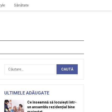
tyle
Sănătate
Caută
după:
ULTIMELE ADĂUGATE
Ce înseamnă să locuiești într-
un ansamblu rezidențial bine
proiectat