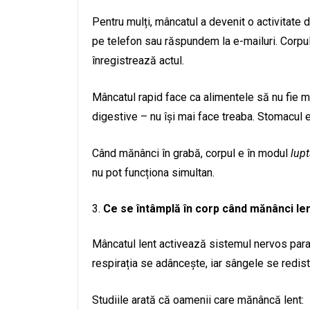
Pentru mulți, mâncatul a devenit o activitat
pe telefon sau răspundem la e-mailuri. Corpul
înregistrează actul.
Mâncatul rapid face ca alimentele să nu fie m
digestive – nu își mai face treaba. Stomacul e
Când mănânci în grabă, corpul e în modul
lupt
nu pot funcționa simultan.
Ce se întâmplă în corp când mănânci le
Mâncatul lent activează sistemul nervos paras
respirația se adâncește, iar sângele se redist
Studiile arată că oamenii care mănâncă lent: