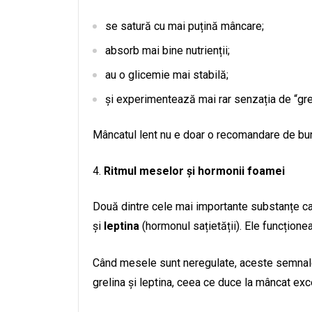
se satură cu mai puțină mâncare;
absorb mai bine nutrienții;
au o glicemie mai stabilă;
și experimentează mai rar senzația de “gr
Mâncatul lent nu e doar o recomandare de bun
Ritmul meselor și hormonii foamei
Două dintre cele mai importante substanțe ca
și
leptina
(hormonul sațietății). Ele funcțione
Când mesele sunt neregulate, aceste semnale
grelina și leptina, ceea ce duce la mâncat exc