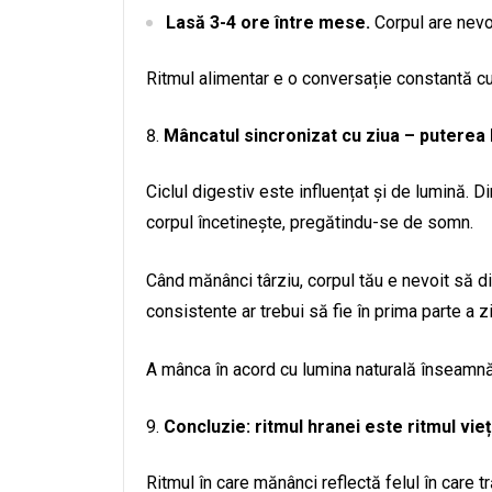
Lasă 3-4 ore între mese.
Corpul are nevo
Ritmul alimentar e o conversație constantă cu t
Mâncatul sincronizat cu ziua – puterea 
Ciclul digestiv este influențat și de lumină. D
corpul încetinește, pregătindu-se de somn.
Când mănânci târziu, corpul tău e nevoit să d
consistente ar trebui să fie în prima parte a zi
A mânca în acord cu lumina naturală înseamnă a 
Concluzie: ritmul hranei este ritmul vieți
Ritmul în care mănânci reflectă felul în care t