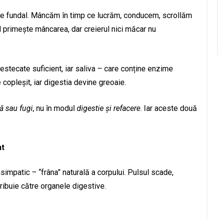
e de fundal. Mâncăm în timp ce lucrăm, conducem, scrollăm
 primește mâncarea, dar creierul nici măcar nu
estecate suficient, iar saliva – care conține enzime
 copleșit, iar digestia devine greoaie.
ă sau fugi
, nu în modul
digestie și refacere
. Iar aceste două
nt
impatic – “frâna” naturală a corpului. Pulsul scade,
ribuie către organele digestive.