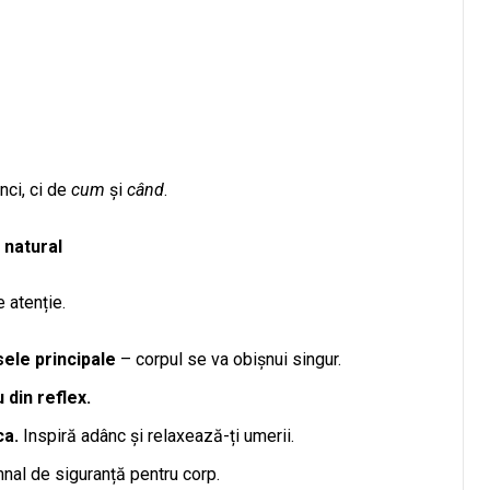
ci, ci de
cum
și
când
.
 natural
 atenție.
ele principale
– corpul se va obișnui singur.
 din reflex.
ca.
Inspiră adânc și relaxează-ți umerii.
mnal de siguranță pentru corp.