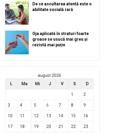
De ce ascultarea atentă este o
abilitate socială rară
Oja aplicată în straturi foarte
groase se usucă mai greu și
rezistă mai puțin
august 2026
L
Ma
Mi
J
V
S
D
1
2
3
4
5
6
7
8
9
10
11
12
13
14
15
16
17
18
19
20
21
22
23