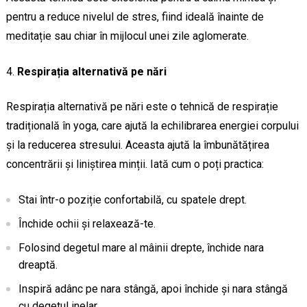
pentru a reduce nivelul de stres, fiind ideală înainte de
meditație sau chiar în mijlocul unei zile aglomerate.
Respirația alternativă pe nări
Respirația alternativă pe nări este o tehnică de respirație
tradițională în yoga, care ajută la echilibrarea energiei corpului
și la reducerea stresului. Aceasta ajută la îmbunătățirea
concentrării și liniștirea minții. Iată cum o poți practica:
Stai într-o poziție confortabilă, cu spatele drept.
Închide ochii și relaxează-te.
Folosind degetul mare al mâinii drepte, închide nara
dreaptă.
Inspiră adânc pe nara stângă, apoi închide și nara stângă
cu degetul inelar.