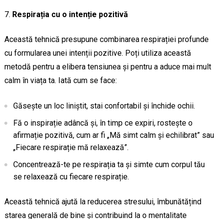
Respirația cu o intenție pozitivă
Această tehnică presupune combinarea respirației profunde
cu formularea unei intenții pozitive. Poți utiliza această
metodă pentru a elibera tensiunea și pentru a aduce mai mult
calm în viața ta. Iată cum se face:
Găsește un loc liniștit, stai confortabil și închide ochii.
Fă o inspirație adâncă și, în timp ce expiri, rostește o
afirmație pozitivă, cum ar fi „Mă simt calm și echilibrat” sau
„Fiecare respirație mă relaxează”.
Concentrează-te pe respirația ta și simte cum corpul tău
se relaxează cu fiecare respirație.
Această tehnică ajută la reducerea stresului, îmbunătățind
starea generală de bine și contribuind la o mentalitate