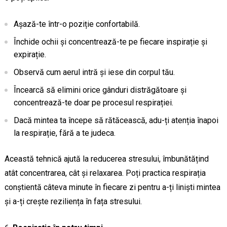
Așază-te într-o poziție confortabilă.
Închide ochii și concentrează-te pe fiecare inspirație și
expirație.
Observă cum aerul intră și iese din corpul tău.
Încearcă să elimini orice gânduri distrăgătoare și
concentrează-te doar pe procesul respirației.
Dacă mintea ta începe să rătăcească, adu-ți atenția înapoi
la respirație, fără a te judeca.
Această tehnică ajută la reducerea stresului, îmbunătățind
atât concentrarea, cât și relaxarea. Poți practica respirația
conștientă câteva minute în fiecare zi pentru a-ți liniști mintea
și a-ți crește reziliența în fața stresului.