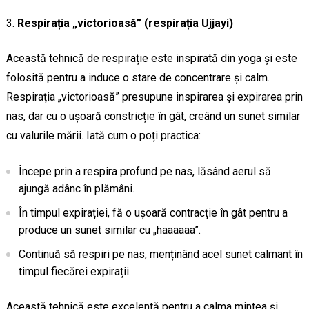
Respirația „victorioasă” (respirația Ujjayi)
Această tehnică de respirație este inspirată din yoga și este
folosită pentru a induce o stare de concentrare și calm.
Respirația „victorioasă” presupune inspirarea și expirarea prin
nas, dar cu o ușoară constricție în gât, creând un sunet similar
cu valurile mării. Iată cum o poți practica:
Începe prin a respira profund pe nas, lăsând aerul să
ajungă adânc în plămâni.
În timpul expirației, fă o ușoară contracție în gât pentru a
produce un sunet similar cu „haaaaaa”.
Continuă să respiri pe nas, menținând acel sunet calmant în
timpul fiecărei expirații.
Această tehnică este excelentă pentru a calma mintea și