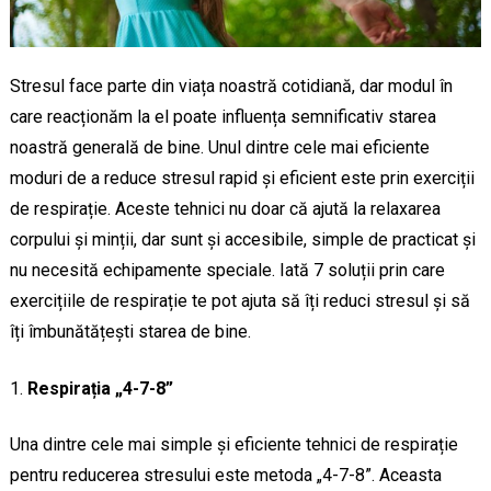
Stresul face parte din viața noastră cotidiană, dar modul în
care reacționăm la el poate influența semnificativ starea
noastră generală de bine. Unul dintre cele mai eficiente
moduri de a reduce stresul rapid și eficient este prin exerciții
de respirație. Aceste tehnici nu doar că ajută la relaxarea
corpului și minții, dar sunt și accesibile, simple de practicat și
nu necesită echipamente speciale. Iată 7 soluții prin care
exercițiile de respirație te pot ajuta să îți reduci stresul și să
îți îmbunătățești starea de bine.
Respirația „4-7-8”
Una dintre cele mai simple și eficiente tehnici de respirație
pentru reducerea stresului este metoda „4-7-8”. Aceasta