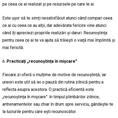
pe ceea ce ai realizat și pe resursele pe care le ai.
Este ușor să te simți nesatisfăcut atunci când compari ceea
ce ai cu ceea ce au alții, dar adevărata fericire vine atunci
când îți apreciezi propriile realizări și daruri. Recunoștința
pentru ceea ce ai te va ajuta să trăiești o viață mai împlinită și
mai fericită.
Practicați „recunoștința în mișcare”
Fiecare zi oferă o mulțime de motive de recunoștință, iar
uneori este util să iei o pauză din rutina zilnică pentru a
reflecta asupra acestora. O practică eficientă este
„recunoștința în mișcare”: în timpul plimbărilor zilnice,
antrenamentelor sau chiar în drum spre serviciu, gândește-te
la lucrurile pentru care ești recunoscător.