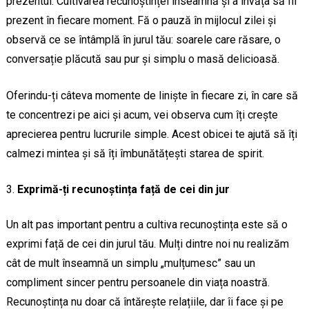
prezentul. Cultivarea recunoștinței înseamnă și a învăța să fii
prezent în fiecare moment. Fă o pauză în mijlocul zilei și
observă ce se întâmplă în jurul tău: soarele care răsare, o
conversație plăcută sau pur și simplu o masă delicioasă.
Oferindu-ți câteva momente de liniște în fiecare zi, în care să
te concentrezi pe aici și acum, vei observa cum îți crește
aprecierea pentru lucrurile simple. Acest obicei te ajută să îți
calmezi mintea și să îți îmbunătățești starea de spirit.
Exprimă-ți recunoștința față de cei din jur
Un alt pas important pentru a cultiva recunoștința este să o
exprimi față de cei din jurul tău. Mulți dintre noi nu realizăm
cât de mult înseamnă un simplu „mulțumesc” sau un
compliment sincer pentru persoanele din viața noastră.
Recunoștința nu doar că întărește relațiile, dar îi face și pe