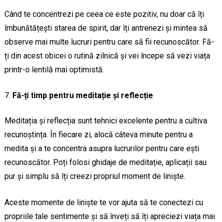
Când te concentrezi pe ceea ce este pozitiv, nu doar că îți
îmbunătățești starea de spirit, dar îți antrenezi și mintea să
observe mai multe lucruri pentru care să fii recunoscător. Fă-
ți din acest obicei o rutină zilnică și vei începe să vezi viața
printr-o lentilă mai optimistă.
Fă-ți timp pentru meditație și reflecție
Meditația și reflecția sunt tehnici excelente pentru a cultiva
recunoștința. În fiecare zi, alocă câteva minute pentru a
medita și a te concentra asupra lucrurilor pentru care ești
recunoscător. Poți folosi ghidaje de meditație, aplicații sau
pur și simplu să îți creezi propriul moment de liniște.
Aceste momente de liniște te vor ajuta să te conectezi cu
propriile tale sentimente și să înveți să îți apreciezi viața mai