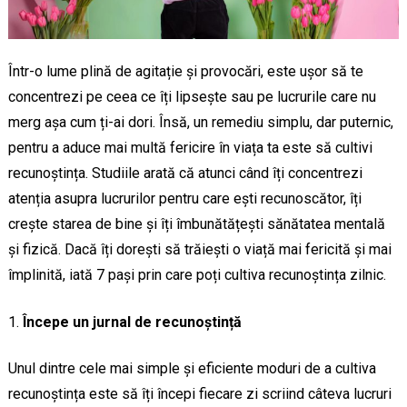
Într-o lume plină de agitație și provocări, este ușor să te
concentrezi pe ceea ce îți lipsește sau pe lucrurile care nu
merg așa cum ți-ai dori. Însă, un remediu simplu, dar puternic,
pentru a aduce mai multă fericire în viața ta este să cultivi
recunoștința. Studiile arată că atunci când îți concentrezi
atenția asupra lucrurilor pentru care ești recunoscător, îți
crește starea de bine și îți îmbunătățești sănătatea mentală
și fizică. Dacă îți dorești să trăiești o viață mai fericită și mai
împlinită, iată 7 pași prin care poți cultiva recunoștința zilnic.
Începe un jurnal de recunoștință
Unul dintre cele mai simple și eficiente moduri de a cultiva
recunoștința este să îți începi fiecare zi scriind câteva lucruri