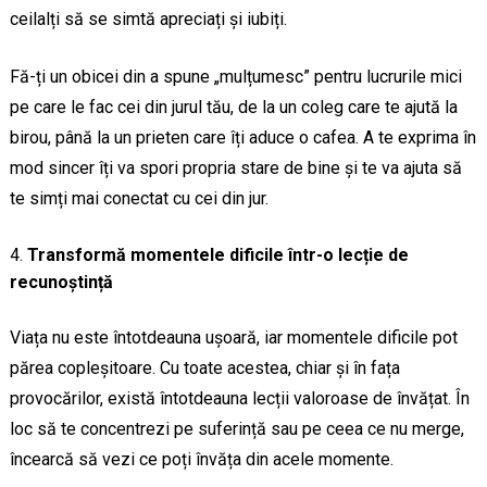
ceilalți să se simtă apreciați și iubiți.
Fă-ți un obicei din a spune „mulțumesc” pentru lucrurile mici
pe care le fac cei din jurul tău, de la un coleg care te ajută la
birou, până la un prieten care îți aduce o cafea. A te exprima în
mod sincer îți va spori propria stare de bine și te va ajuta să
te simți mai conectat cu cei din jur.
Transformă momentele dificile într-o lecție de
recunoștință
Viața nu este întotdeauna ușoară, iar momentele dificile pot
părea copleșitoare. Cu toate acestea, chiar și în fața
provocărilor, există întotdeauna lecții valoroase de învățat. În
loc să te concentrezi pe suferință sau pe ceea ce nu merge,
încearcă să vezi ce poți învăța din acele momente.